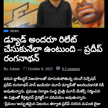
NEWS
డ్యూడ్‌ అందరూ రిలేట్
చేసుకునేలా ఉంటుంది – ప్రదీప్
రంగనాథన్
By
Admin
October 8, 2025
0 Comment
వరుస బ్లాక్‌బస్టర్‌ విజయాలతో దూసుకుపోతున్న యంగ్ సెన్సేషన్
ప్రదీప్ రంగనాథన్ పాన్ ఇండియా మూవీ డ్యూడ్‌తో అలరించడానికి రెడీ
అవుతున్నారు. ప్రముఖ నిర్మాణ సంస్థ మైత్రి మూవీ మేకర్స్ నిర్మించిన
ఈ చిత్రంతో కీర్తిశ్వరన్ డైరెక్టర్ గా పరిచయం అవుతున్నారు.
‘ప్రేమలు’అద్భుతమైన విజయం తర్వాత ప్రదీప్ సరసన మమిత బైజు