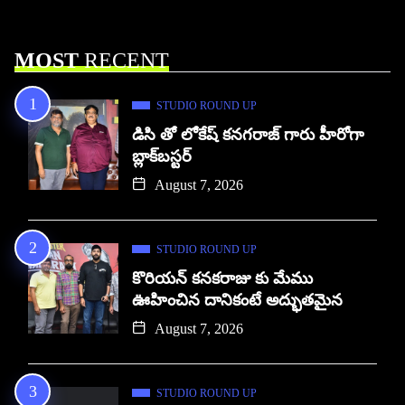
MOST
RECENT
STUDIO ROUND UP
డిసి తో లోకేష్ కనగరాజ్ గారు హీరోగా
బ్లాక్‌బస్టర్
August 7, 2026
STUDIO ROUND UP
కొరియన్ కనకరాజు కు మేము
ఊహించిన దానికంటే అద్భుతమైన
August 7, 2026
STUDIO ROUND UP