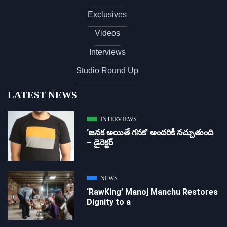
Exclusives
Videos
Interviews
Studio Round Up
LATEST NEWS
INTERVIEWS
‘జ‌న‌క అయితే గ‌న‌క‌’ అందరికీ నచ్చుతుంది
– డైరెక్ట‌ర్
NEWS
‘RawKing’ Manoj Manchu Restores
Dignity to a