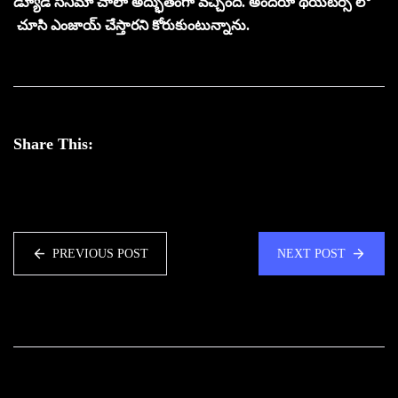
డ్యూడ్ సినిమా చాలా అద్భుతంగా వచ్చింది. అందరూ థియేటర్స్ లో
చూసి ఎంజాయ్ చేస్తారని కోరుకుంటున్నాను.
Share This:
PREVIOUS POST
NEXT POST