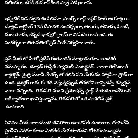
నటించగా, శరత్ కుమార్ కీలక పాత్ర పోషించారు.
ఇప్పటికే విడుదలైన ఈ సినిమా సాంగ్స్ చార్ట్ బస్టర్ హిట్ అయ్యాయి.
డ్యూడ్ అక్టోబర్ 17న దీపావళి సందర్భంగా, తెలుగు, తమిళం, హిందీ,
మలయాళం, కన్నడ భాషల్లో గ్రాండ్‌గా విడుదల కానుంది. ఈ
సందర్భంగా తిరుపతిలో ప్రెస్ మీట్ నిర్వహించారు.
ప్రెస్ మీట్ లో హీరో ప్రదీప్ రంగనాథన్ మాట్లాడుతూ.. అందరికీ
నమస్కారం. డ్యూడ్‌ కంప్లీట్ ఫ్యామిలీ ఎంటర్టైనర్. చాలా రిలేటబుల్
క్యారెక్టర్. మైత్రి మూవీ మేకర్స్ తో కలిసి పని చేయడం హ్యాపీగా ప్రౌడ్ గా
ఉంది. డైరెక్టర్ గారు ఈ కథ చెప్తున్నప్పుడే తనలోని కాన్ఫిడెన్స్ కన్వెన్షన్
చాలా నచ్చింది. తిరుపతి నుంచి ప్రమోషన్స్ స్టార్ట్ చేయడం అనేది ఒక
ఆశీర్వాదంగా భావిస్తున్నాను. తిరుపతిలో ఒక పాజిటివ్ వైబ్
ఉంటుంది.
సినిమా మీద చాలామంది జీవితాలు ఆధారపడి ఉంటాయి. దయచేసి
పైరసీని ఎవరూ కూడా ఎంకరేజ్ చేయకూడదని కోరుకుంటున్నాను.