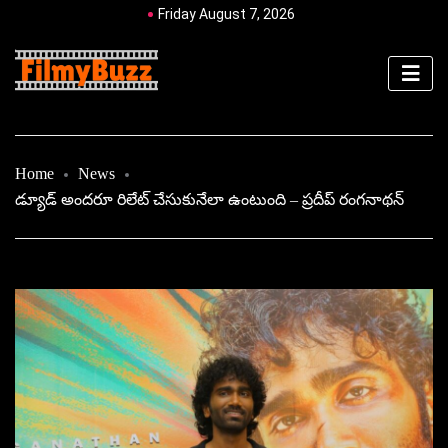
Friday August 7, 2026
Home
News
డ్యూడ్‌ అందరూ రిలేట్ చేసుకునేలా ఉంటుంది – ప్రదీప్ రంగనాథన్