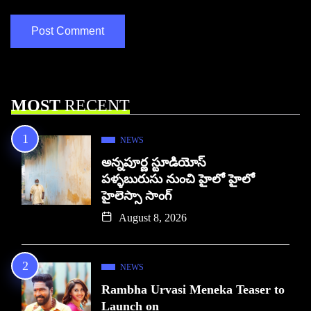
MOST
RECENT
NEWS
అన్నపూర్ణ స్టూడియోస్
పళ్ళబురుసు నుంచి హైలో హైలో
హైలెస్సా సాంగ్
August 8, 2026
NEWS
Rambha Urvasi Meneka Teaser to
Launch on