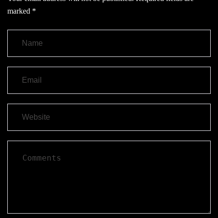
marked
*