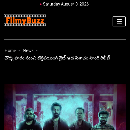
Saturday August 8, 2026
Home
News
చౌర్య పాఠం నుంచి టెర్రిఫయింగ్ వైబ్ ఆడ పిశాచం సాంగ్ రిలీజ్