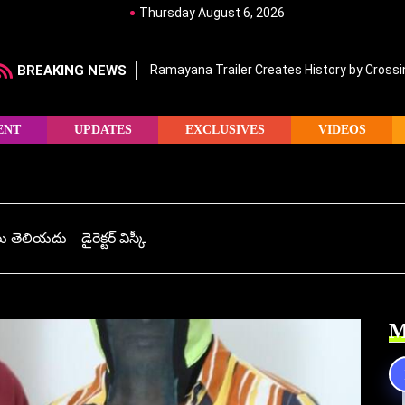
Thursday August 6, 2026
BREAKING NEWS
Ramayana Trailer Creates History by Crossin
ENT
UPDATES
EXCLUSIVES
VIDEOS
ియదు – డైరెక్టర్ విస్కీ
M