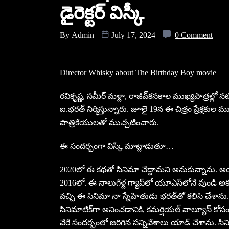
డైరెక్టర్ విస్కీ
By
Admin
July 17, 2024
0 Comment
Director Whisky about The Birthday Boy movie
ర‌వికృష్ణ‌, స‌మీర్ మ‌ళ్లా, రాజీవ్‌క‌న‌కాల ముఖ్య‌పాత్ర‌ల్లో 
ఐ.భరత్‌ నిర్మిస్తున్నారు. జూలై 19న ఈ చిత్రం ప్రేక్ష‌క
పాత్రికేయులతో ముచ్చటించారు.
ఈ సందర్భంగా విస్కీ మాట్లాడుతూ…
2020లో ఈ కథతో సినిమా చేద్దామని అనుకున్నాను. అయి
2016లో. ఈ నాలుగేళ్ల గ్యాప్‌లో యూఎస్‌లోనే వుండి అక
వచ్చి ఈ సినిమా నా స్నేహితుడు భరత్‌తో కలిసి చేశాన
సినిమాటిక్‌గా అనించడానికి, కమర్షియల్‌ వాల్యూస్‌ కోసం
వేరే సందర్బంలో జరిగిన సన్నివేశాలు యాడ్‌ చేశాను. సి