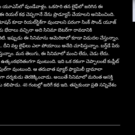
రం యూఎస్‌లో వుండేవాళ్లం. ఒకసారి తన లైఫ్‌లో జరిగిన ఈ
రియల్‌ కథ చెప్పగానే నేను ప్రొడ్యూస్‌ చేయాలని అనిపించింది.
షన్‌ కూడా రియల్‌స్టిక్‌గా వుండాలని పరంగా సింక్‌ సౌండ్‌ యూజ్‌
రాయ భేదాలు వచ్చినా అది సినిమా బెటర్‌గా రావడానికి
ియారిటి. ఇప్పుడు ఈ సినిమాను అమెరికాలో కూడా విడుదల చేస్తున్నాం.
ని వల్ల లైఫ్‌లు ఎలా పోయాయి అనేది చూపిస్తున్నాం. బర్త్‌డే పేరు
తున్నాం. మన తెలుగు, ఈ సినిమాలో మంచి లేదు, చెడు లేదు.
త్కంఠభరితంగగా వుంటుంది. ఇది ఒక రకంగా చెప్పాలంటే కంప్లీట్‌
ఫుల్‌గా వుంటుంది. ఆ తరువాత ప్యూర్‌ ఫ్యామిలీ డ్రామాలా
ంగా దర్శకుడు తెరకెక్కించాడు. అయితే సినిమాలో మరింత ఆసక్తి
శకుడు కలిపాడు. 48 గంటల్లో జరిగే కథ ఇది. తప్పకుండా ప్రతి సన్నివేశం