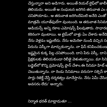
చేస్తున్నారా అని అడిగారు. అయితే రియల్‌ లైఫ్‌లో
తెలియదు. అయితే ఆ సంఘటన జరిగిన తరువాత ఎం జరిగింద
చనిపోయాడు.. ఆ తరువాత జరిగిందేమిటి అనేది ఎంతో
మాత్రమే యూత్‌ఫుల్‌గా వుంటుంది. ఆ తరువాత సినిమా 
ఆడియన్స్‌ అన్ని రకాల ఎమోషన్స్‌ ఫీలవుతారు. సాధారణం
కఠినంగా వుంటాయి. ఆ టైమ్‌లో వాళ్లు ఏం చేశారు అనేది 
నేను వెళ్లడం ఇష్టంలేదు. నేను అమెరికా నుండి వచ్చిన 
పేరును విస్కీగా మార్చుకున్నాను. నా ఫేస్‌ కనిపించకుం
ఇష్టమైన కుక్క పిల్ల చనిపోయింది. దాని పేరు విస్కీ. దాన
ప్రేక్షకులకు తెలియకుండా రిలీజై వెళుతున్నాయి. మా స
బడ్జెట్‌లో కొన్ని ప్రమోషన్స్‌ ప్లాన్‌ చేశాం.ఈ సినిమా హ
చెబుతున్నాను. నా రెండు సినిమాలు వరుసగా సక్సెస్‌ క
సార్లు రిజెక్ట్‌ చేస్తే దర్శకత్వం మానేస్తాను. నేను ఏమీ 
అవసరం లేదు’ అన్నారు.
నిర్మాత భరత్‌ మాట్లాడుతూ …