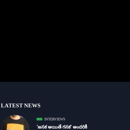
LATEST NEWS
INTERVIEWS
‘జ‌న‌క అయితే గ‌న‌క‌’ అందరికీ