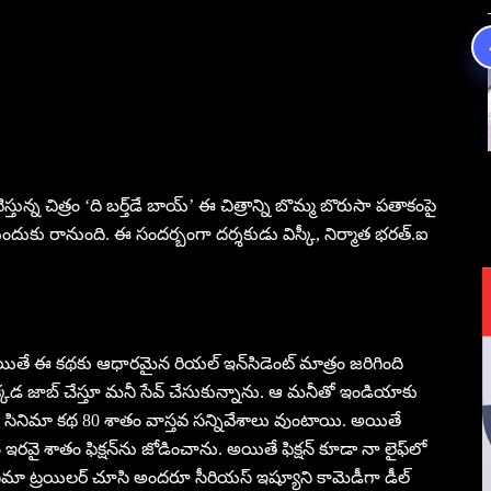
న‌టిస్తున్న చిత్రం ‘ది బర్త్‌డే బాయ్‌’ ఈ చిత్రాన్ని బొమ్మ బొరుసా ప‌తాకంపై
ుల ముందుకు రానుంది. ఈ సందర్బంగా దర్శకుడు విస్కీ, నిర్మాత భరత్‌.ఐ
తే ఈ కథకు ఆధారమైన రియల్‌ ఇన్‌సిడెంట్‌ మాత్రం జరిగింది
్కడ జాబ్‌ చేస్తూ మనీ సేవ్‌ చేసుకున్నాను. ఆ మనీతో ఇండియాకు
ు. సినిమా కథ 80 శాతం వాస్తవ సన్నివేశాలు వుంటాయి. అయితే
 ఇరవై శాతం ఫిక్షన్‌ను జోడించాను. అయితే ఫిక్షన్‌ కూడా నా లైఫ్‌లో
నిమా ట్రయిలర్‌ చూసి అందరూ సీరియస్‌ ఇష్యూని కామెడీగా డీల్‌