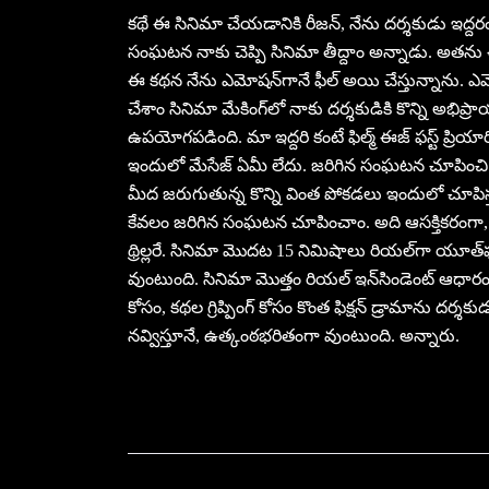
కథే ఈ సినిమా చేయడానికి రీజన్‌, నేను దర్శకుడు ఇద్ద
సంఘటన నాకు చెప్పి సినిమా తీద్దాం అన్నాడు. అతను ఈ 
ఈ కథన నేను ఎమోషన్‌గానే ఫీల్‌ అయి చేస్తున్నాను. ఎమో
చేశాం సినిమా మేకింగ్‌లో నాకు దర్శకుడికి కొన్ని అభిప్
ఉపయోగపడింది. మా ఇద్దరి కంటే ఫిల్మ్‌ ఈజ్‌ ఫస్ట్‌ ప్ర
ఇందులో మేసేజ్‌ ఏమీ లేదు. జరిగిన సంఘటన చూపించి.. దీ
మీద జరుగుతున్న కొన్ని వింత పోకడలు ఇందులో చూపిస్
కేవలం జరిగిన సంఘటన చూపించాం. అది ఆసక్తికరంగా, ఉ
థ్రిల్లరే. సినిమా మొదట 15 నిమిషాలు రియల్‌గా యూత్‌
వుంటుంది. సినిమా మొత్తం రియల్‌ ఇన్‌సిండెంట్‌ ఆధార
కోసం, కథల గ్రిప్పింగ్‌ కోసం కొంత ఫిక్షన్‌ డ్రామాను దర్
నవ్విస్తూనే, ఉత్కంఠభరితంగా వుంటుంది. అన్నారు.