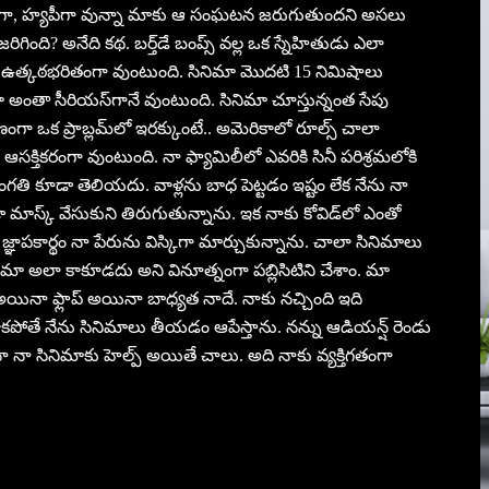
 జాలీగా, హ్యపీగా వున్నా మాకు ఆ సంఘటన జరుగుతుందని అసలు
ి? అనేది కథ. బర్త్‌డే బంప్స్‌ వల్ల ఒక స్నేహితుడు ఎలా
 ఉత్కఠభరితంగా వుంటుంది. సినిమా మొదటి 15 నిమిషాలు
అంతా సీరియస్‌గానే వుంటుంది. సినిమా చూస్తున్నంత సేపు
గా ఒక ప్రాబ్లమ్‌లో ఇరక్కుంటే.. అమెరికాలో రూల్స్‌ చాలా
ఆసక్తికరంగా వుంటుంది. నా ఫ్యామిలీలో ఎవరికి సినీ పరిశ్రమలోకి
సంగతి కూడా తెలియదు. వాళ్లను బాధ పెట్టడం ఇష్టం లేక నేను నా
డా మాస్క్‌ వేసుకుని తిరుగుతున్నాను. ఇక నాకు కోవిడ్‌లో ఎంతో
ి జ్ఞాపకార్థం నా పేరును విస్కిగా మార్చుకున్నాను. చాలా సినిమాలు
ినిమా అలా కాకూడదు అని వినూత్నంగా పబ్లిసిటిని చేశాం. మా
ిట్‌ అయినా ఫ్లాప్‌ అయినా బాధ్యత నాదే. నాకు నచ్చింది ఇది
ాకపోతే నేను సినిమాలు తీయడం ఆపేస్తాను. నన్ను ఆడియన్ష్‌ రెండు
చేసినా నా సినిమాకు హెల్ప్‌ అయితే చాలు. అది నాకు వ్యక్తిగతంగా