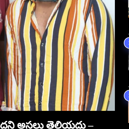
ని అసలు తెలియదు –