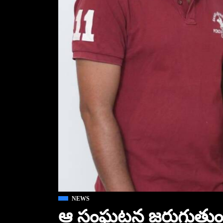
NEWS
ఆ సంఘటన జరుగుతుంద