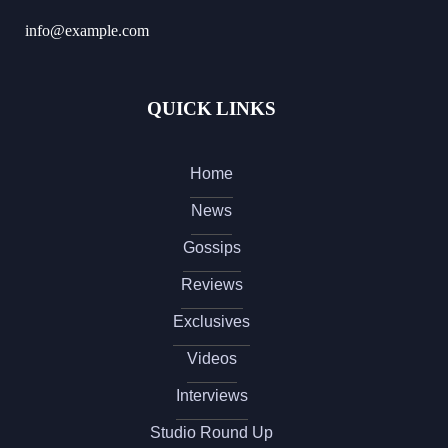
info@example.com
QUICK LINKS
Home
News
Gossips
Reviews
Exclusives
Videos
Interviews
Studio Round Up