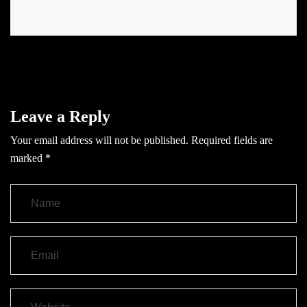
Leave a Reply
Your email address will not be published.
Required fields are
marked
*