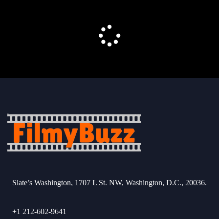
Slate’s Washington, 1707 L St. NW, Washington, D.C., 20036.
+1 212-602-9641