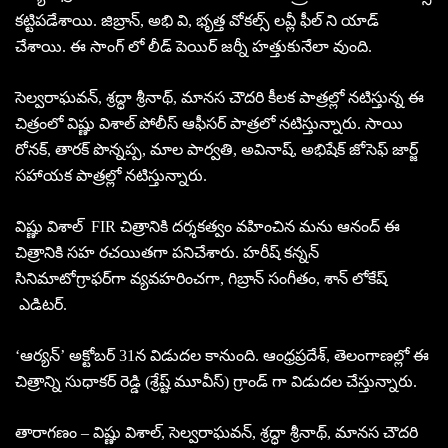
కట్టిపడేశాయి. జిబ్రాన్, అభి వి, భృత్త వోకల్స్ లవ్లీ ఫీల్ ని యాడ్
చేశాయి. ఈ సాంగ్ లో లీడ్ పెయిర్ జర్నీ హత్తుకునేలా వుంది.
సెల్వరాఘవన్, శ్రద్ధా శ్రీనాథ్, మానస చౌదరి కీలక పాత్రల్లో నటిస్తున్న ఈ
చిత్రంలో విష్ణు విశాల్ పోలీస్ ఆఫీసర్ పాత్రలో నటిస్తున్నారు. సాయి
రోనక్, తారక్ పొన్నప్ప, మాల పార్వతి, అవినాష్, అభిషేక్ జోసెఫ్ జార్జ్
సహాయక పాత్రల్లో నటిస్తున్నారు.
విష్ణు విశాల్ FIR చిత్రానికి దర్శకత్వం వహించిన మను ఆనంద్ ఈ
చిత్రానికి సహ రచయితగా పనిచేశారు. హరీష్ కన్నన్
సినిమాటోగ్రాఫర్‌గా వ్యవహరించగా, గిబ్రాన్ సంగీతం, శాన్ లోకేష్
ఎడిటర్.
‘ఆర్యన్’ అక్టోబర్ 31న విడుదల కానుంది. ఆంధ్రప్రదేశ్, తెలంగాణల్లో ఈ
చిత్రాన్ని సుధాకర్ రెడ్డి (శ్రేష్ట్ మూవీస్) గ్రాండ్ గా విడుదల చేస్తున్నారు.
తారాగణం – విష్ణు విశాల్, సెల్వరాఘవన్, శ్రద్ధా శ్రీనాథ్, మానస చౌదరి