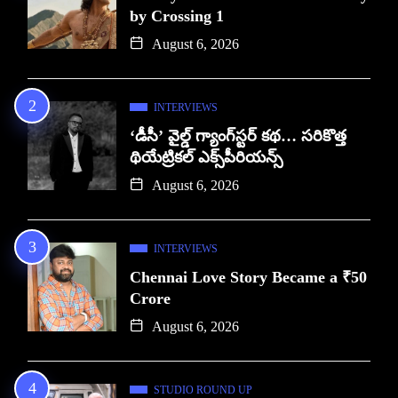
by Crossing 1
August 6, 2026
INTERVIEWS
‘డీసీ’ వైల్డ్ గ్యాంగ్‌స్టర్ కథ… సరికొత్త
థియేట్రికల్ ఎక్స్‌పీరియన్స్
August 6, 2026
INTERVIEWS
Chennai Love Story Became a ₹50
Crore
August 6, 2026
STUDIO ROUND UP