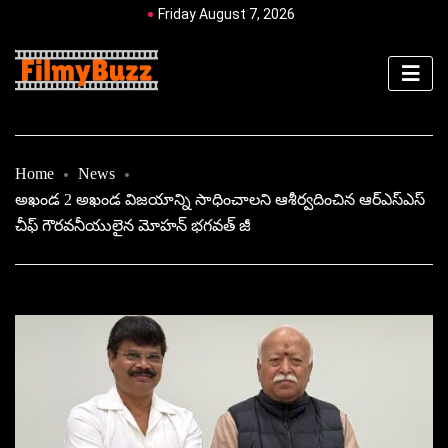
Friday August 7, 2026
Home
News
అఖండ 2 అఖండ విజయాన్ని సాధించాలని ఆశీర్వదించిన ఆర్ఎస్ఎస్
చీఫ్ గౌరవనీయులైన మోహన్ భగవత్ జీ