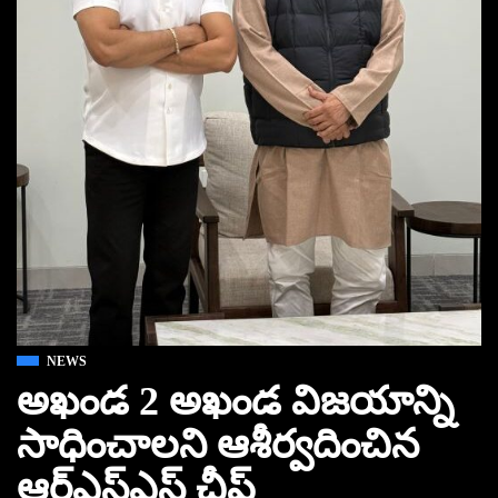
NEWS
అఖండ 2 అఖండ విజయాన్ని
సాధించాలని ఆశీర్వదించిన
ఆర్ఎస్ఎస్ చీఫ్