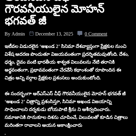
గౌరవనీయులైన మోహన్
భగవత్ జీ
By
Admin
December 13, 2025
0 Comment
ఇటీవల విడుదలైన ‘అఖండ 2’ సినిమా దేశవ్యాప్తంగా ప్రేక్షకుల నుంచి
విశేష ఆదరణ పొందుతూ విజయవంతంగా ప్రదర్శితమవుతోంది. దేశం,
ధర్మం, దైవం వంటి భారతీయ శాశ్వత విలువలను నేటి తరానికి
అర్థవంతంగా, ప్రభావవంతంగా చేరవేసే కథాంశంతో రూపొందిన ఈ
చిత్రం అన్ని వర్గాల ప్రేక్షకుల ప్రశంసలు అందుకుంటోంది.
ఈ సందర్భంగా ఆర్ఎస్ఎస్ చీఫ్ గౌరవనీయులైన మోహన్ భగవత్ జీ
‘అఖండ 2’ చిత్రాన్ని ప్రశంసిస్తూ, సినిమా అఖండ విజయాన్ని
సాధించాలని దర్శకుడు బోయపాటి శ్రీను ని ఆశీర్వదించారు.
సమాజానికి సానుకూల దిశను చూపించే, విలువలతో కూడిన చిత్రాలు
మరింతగా రావాలని ఆయన ఆకాంక్షించారు
.