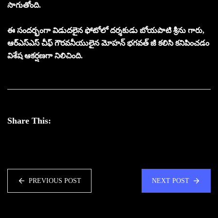
సాగుతోంది.
ఈ సందర్భంగా విడుదలైన ఫోటోలో దర్శకుడు బోయపాటి శ్రీను గారు,
ఆర్ఎస్ఎస్ చీఫ్ గౌరవనీయులైన మోహన్ భగవత్ జీ కలిసి కనిపించడం
విశేష ఆకర్షణగా నిలిచింది.
Share This:
PREVIOUS POST
NEXT POST