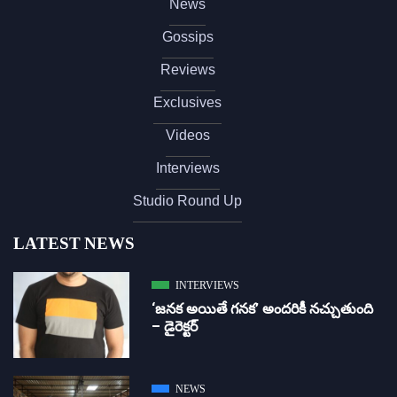
News
Gossips
Reviews
Exclusives
Videos
Interviews
Studio Round Up
LATEST NEWS
INTERVIEWS
‘జ‌న‌క అయితే గ‌న‌క‌’ అందరికీ నచ్చుతుంది
– డైరెక్ట‌ర్
NEWS