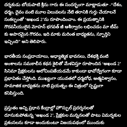
దర్శకుడు బోయపాటి శ్రీను గారు ఈ సందర్భంగా మాట్లాడుతూ -“దేశం,
ధర్మం, దైవం వంటి మూల విలువలను నేటి తరానికి గుర్తు చేయాలనే
సంకల్పంతో ‘అఖండ 2’ను రూపొందించాం. ఈ ప్రయత్నానికి
గౌరవనీయులైన మోహన్ భగవత్ జీ ఆశీర్వాదం లభించడం మా టీమ్
కు అపారమైన గౌరవం. ఇది మాకు మరింత బాధ్యతను, స్ఫూర్తిని
ఇచ్చింది” అని తెలిపారు.
భారతీయ సంప్రదాయాలు, ఆధ్యాత్మిక భావనలు, దేశభక్తి వంటి
అంశాలను సమకాలీన కథన శైలితో మేళవిస్తూ రూపొందిన ‘అఖండ 2’
సినిమా ప్రేక్షకులను ఆలోచింపజేయడమే కాకుండా భావోద్వేగంగా కూడా
ప్రభావితం చేస్తోంది. ముఖ్యంగా యువతలో ధర్మబోధ, ఆత్మవిశ్వాసం,
సామాజిక బాధ్యతను నాటి ప్రయత్నం ఈ చిత్రంలో స్పష్టంగా
కనిపిస్తుంది.
ప్రస్తుతం అన్ని ప్రధాన కేంద్రాల్లో హౌస్ఫుల్ ప్రదర్శనలతో
దూసుకుపోతున్న ‘అఖండ 2’, ప్రేక్షకుల మన్ననలతో పాటు విమర్శకుల
ప్రశంసలను కూడా అందుకుంటూ విజయపథంలో ముందుకు