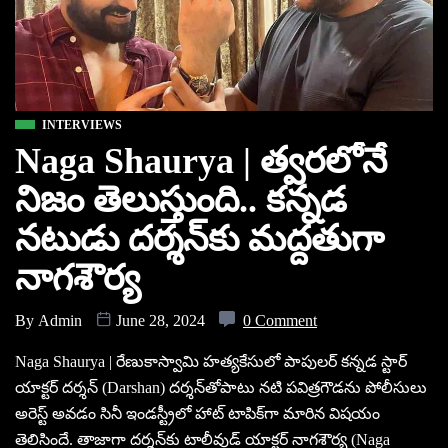
INTERVIEWS
Naga Shaurya | త్వరలోనే
నిజం తెలుస్తుంది.. కన్నడ
నటుడు దర్శన్‌కు మద్దతుగా
నాగశౌర్య
By
Admin
June 28, 2024
0 Comment
Naga Shaurya | రేణుకాస్వామి హత్యకేసులో పాపులర్ కన్నడ స్టార్
యాక్టర్ దర్శన్‌ (Darshan) దర్శన్‌తోపాటు నటి పవిత్రగౌడను పోలీసులు
అరెస్ట్‌ అవడం సినీ ఇండస్ట్రీలో హాట్‌ టాపిక్‌గా మారిన విషయం
తెలిసిందే. తాజాగా దర్శన్‌కు టాలీవుడ్ యాక్టర్ నాగశౌర్య (Naga