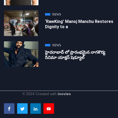
NEWS
‘RawKing’ Manoj Manchu Restores
Dignity to a
NEWS
హైదరాబాద్ లో ప్రారంభమైన నాగశౌర్య
సినిమా యాక్షన్ షెడ్యూల్
© 2024 Created with
inovies