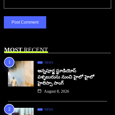
MOST
RECENT
NEWS
అన్నపూర్ణ స్టూడియోస్
పళ్ళబురుసు నుంచి హైలో హైలో
హైలెస్సా సాంగ్
August 8, 2026
NEWS