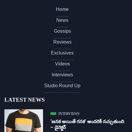
Home
News
Gossips
Reviews
Exclusives
Videos
Interviews
Studio Round Up
LATEST NEWS
INTERVIEWS
‘జ‌న‌క అయితే గ‌న‌క‌’ అందరికీ నచ్చుతుంది
– డైరెక్ట‌ర్