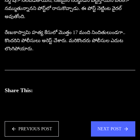
నిర్దోషిగా నిలబెడతాయని, నిజమైన నేరస్థుడిని పట్టిస్తాయని బలంగా
నమ్ముతున్నానని పోస్ట్‌లో రాసుకొచ్చాడు. ఈ పోస్ట్ నెట్టింట వైరల్
అవుతోంది.
రేణుకాస్వామి హత్య కేసులో మొత్తం 17 మంది నిందితులుండగా..
కొందరిని పోలీసులు అరెస్ట్ చేశారు. మరికొందరు పోలీసుల ఎదుట
లొంగిపోయారు.
Share This:
PREVIOUS POST
NEXT POST