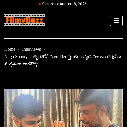
Saturday August 8, 2026
Home
Interviews
Naga Shaurya | త్వరలోనే నిజం తెలుస్తుంది.. కన్నడ నటుడు దర్శన్‌కు
మద్దతుగా నాగశౌర్య