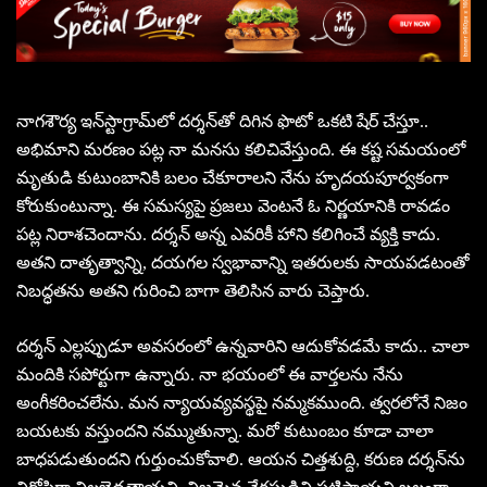
నాగశౌర్య ఇన్‌స్టాగ్రామ్‌లో దర్శన్‌తో దిగిన ఫొటో ఒకటి షేర్ చేస్తూ..
అభిమాని మరణం పట్ల నా మనసు కలిచివేస్తుంది. ఈ కష్ట సమయంలో
మృతుడి కుటుంబానికి బలం చేకూరాలని నేను హృదయపూర్వకంగా
కోరుకుంటున్నా. ఈ సమస్యపై ప్రజలు వెంటనే ఓ నిర్ణయానికి రావడం
పట్ల నిరాశచెందాను. దర్శన్ అన్న ఎవరికీ హాని కలిగించే వ్యక్తి కాదు.
అతని దాతృత్వాన్ని, దయగల స్వభావాన్ని ఇతరులకు సాయపడటంతో
నిబద్ధతను అతని గురించి బాగా తెలిసిన వారు చెప్తారు.
దర్శన్‌ ఎల్లప్పుడూ అవసరంలో ఉన్నవారిని ఆదుకోవడమే కాదు.. చాలా
మందికి సపోర్టుగా ఉన్నారు. నా భయంలో ఈ వార్తలను నేను
అంగీకరించలేను. మన న్యాయవ్యవస్థపై నమ్మకముంది. త్వరలోనే నిజం
బయటకు వస్తుందని నమ్ముతున్నా. మరో కుటుంబం కూడా చాలా
బాధపడుతుందని గుర్తుంచుకోవాలి. ఆయన చిత్తశుద్ది, కరుణ దర్శన్‌ను