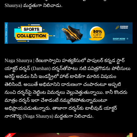
Shaurya) మద్దతుగా నిలిచాడు.
Naga Shaurya | రేణుకాస్వామి హత్యకేసులో పాపులర్ కన్నడ స్టార్
యాక్టర్ దర్శన్‌ (Darshan) దర్శన్‌తోపాటు నటి పవిత్రగౌడను పోలీసులు
అరెస్ట్‌ అవడం సినీ ఇండస్ట్రీలో హాట్‌ టాపిక్‌గా మారిన విషయం
తెలిసిందే. అయితే అభిమానిని దారుణంగా చంపారంటూ అప్పటి
నుంచి దర్శన్‌పై నెట్టింట విమర్శలు వెల్లువెత్తుతున్నాయి. కానీ కొందరు
మాత్రం దర్శన్‌ ఇలా చేశాడంటే నమ్మలేకపోతున్నామంటూ
అభిప్రాయపడుతున్నారు. తాజాగా దర్శన్‌కు టాలీవుడ్ యాక్టర్
నాగశౌర్య (Naga Shaurya) మద్దతుగా నిలిచాడు.