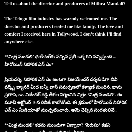
Tell us about the director and producers of Mithra Mandali?
The Telugu film industry has warmly welcomed me. The
director and producers treated me like family. The love and
comfort I received here in Tollywood, I don’t think I’ll find
anywhere else.
*‘మిత్ర మండలి’ థియేటర్‌కు వచ్చిన ప్రతీ ఒక్కరిని నవ్విస్తుంది –
హీరోయిన్ నిహారిక ఎన్ ఎం*
ప్రియదర్శి, నిహారిక ఎన్ ఎం జంటగా విజయేందర్ దర్శకుడిగా బీవీ
వర్క్స్ బ్యానర్ మీద బన్నీ వాస్ సమర్పణలో కళ్యాణ్ మంథిన, భాను
ప్రతాప, డా. విజేందర్ రెడ్డి తీగల నిర్మించిన చిత్రం ‘మిత్ర మండలి’. ఈ
మూవీ అక్టోబర్ 16న రిలీజ్ కాబోతోంది. ఈ క్రమంలో హీరోయిన్ నిహారిక
ఎన్ ఎం మీడియాతో ముచ్చటించారు. ఆమె చెప్పిన సంగతులివే..
*‘మిత్ర మండలి’ కథను ముందుగా విన్నారా? ‘పెరుసు’ కథని