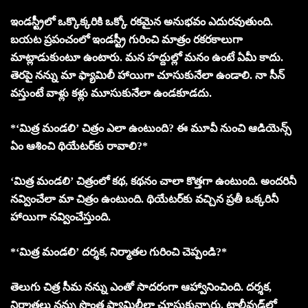
ఇండస్ట్రీలో ఒక్కొక్కరికి ఒక్కో రకమైన అనుభవం ఎదురవుతుంది.
బయట ప్రపంచంలో ఇండస్ట్రీ గురించి మాత్రం రకరకాలుగా
మాట్లాడుకుంటూ ఉంటారు. మన హద్దుల్లో మనం ఉంటే ఏమీ కాదు.
తెరపై నన్ను మా ఫ్యామిలీ హాయిగా చూసుకునేలా ఉండాలి. నా సీన్
వస్తుంటే వాళ్లు కళ్లు మూసుకునేలా ఉండకూడదు.
*‘మిత్ర మండలి’ చిత్రం ఎలా ఉంటుంది? ఈ మూవీ నుంచి ఆడియెన్స్
ఏం ఆశించి థియేటర్‌కు రావాలి?*
‘మిత్ర మండలి’ చిత్రంలో కథ, కథనం చాలా కొత్తగా ఉంటుంది. అందరినీ
నవ్వించేలా మా చిత్రం ఉంటుంది. థియేటర్‌కు వచ్చిన ప్రతీ ఒక్కరినీ
హాయిగా నవ్వించేస్తుంది.
*‘మిత్ర మండలి’ దర్శక, నిర్మాతల గురించి చెప్పండి?*
తెలుగు చిత్ర సీమ నన్ను ఎంతో సాదరంగా ఆహ్వానించింది. దర్శక,
నిర్మాతలు నన్ను సొంత ఫ్యామిలీలా చూసుకున్నారు. టాలీవుడ్‌లో