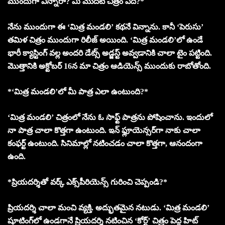
ముందుగా విన్నారా? మీ మొదటి చిత్రం ఏది?*
నేను ముందుగా ఈ ‘మిత్ర మండలి’ కథనే విన్నాను. కానీ ‘పెరుసు’
తమిళ చిత్రం ముందుగా రిలీజ్ అయింది. ‘మిత్ర మండలి’లో ఉండే
భారీ క్యాస్టింగ్ వల్ల అందరి డేట్స్ అడ్జస్ట్ అవ్వడానికి చాలా టైం పట్టింది.
మొత్తానికి అక్టోబర్ 16న మా చిత్రం ఆడియెన్స్ ముందుకు రాబోతోంది.
*‘మిత్ర మండలి’లో మీ పాత్ర ఎలా ఉంటుంది?*
‘మిత్ర మండలి’ చిత్రంలో నేను ఓ సాఫ్ట్ పాత్రను పోషించాను. ఇందులో
నా పాత్ర చాలా కొత్తగా ఉంటుంది. ఇన్ ఫ్లూయెన్సర్‌గా నాకు చాలా
కంఫర్ట్ ఉంటుంది. సినిమాల్లో నటించడం చాలా కొత్తగా, ఆనందంగా
ఉంది.
*ప్రియదర్శితో వర్క్ ఎక్స్‌పీరియెన్స్ గురించి చెప్పండి?*
ప్రియదర్శి చాలా మంచి వ్యక్తి. అద్భుతమైన నటుడు. ‘మిత్ర మండలి’
షూటింగ్‌లో ఉండగానే ప్రియదర్శి నటించిన ‘కోర్ట్’ చిత్రం పెద్ద హిట్