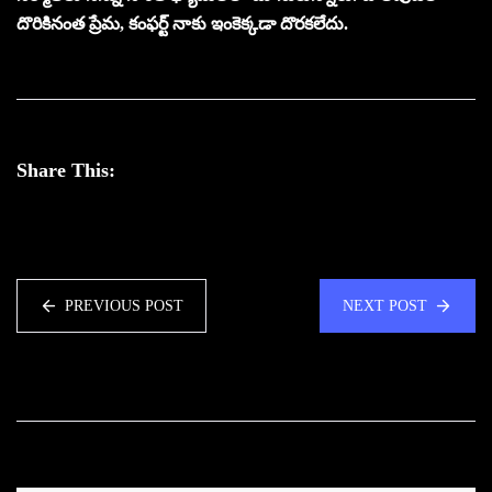
దొరికినంత ప్రేమ, కంఫర్ట్ నాకు ఇంకెక్కడా దొరకలేదు.
Share This:
PREVIOUS POST
NEXT POST