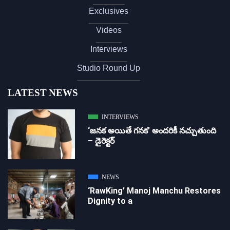
Exclusives
Videos
Interviews
Studio Round Up
LATEST NEWS
INTERVIEWS
‘జ‌న‌క అయితే గ‌న‌క‌’ అందరికీ నచ్చుతుంది
– డైరెక్ట‌ర్
NEWS
‘RawKing’ Manoj Manchu Restores
Dignity to a