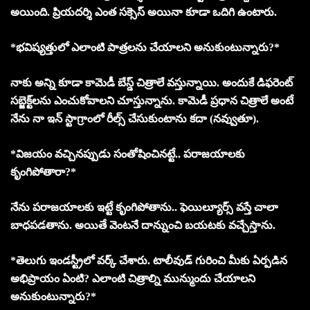
అయింది. ప్రియదర్శి ఎంత సక్సెస్ అయినా కూడా ఒదిగి ఉంటారు.
*భవిష్యత్తులో ఎలాంటి పాత్రలను చేయాలని అనుకుంటున్నారు?*
నాకు అన్ని కూడా కామెడీ బేస్డ్ చిత్రాలే వస్తున్నాయి. అందుకే డిఫరెంట్
సబ్జెక్ట్‌లను ఎంచుకోవాలని చూస్తున్నాను. కామెడీ ప్రధాన చిత్రాలే అంటే
నేను నా ఇన్ స్టాగ్రాంలో రీల్స్ చేసుకుంటాను కదా (నవ్వుతూ).
*విజయం వచ్చినప్పుడు సంతోషించినట్టే.. పరాజయాలకు
కృంగిపోతారా?*
నేను పరాజయాలకు ఇట్టే కృంగిపోతాను.. ఫెయిల్యూర్స్ వస్తే చాలా
బాధపడతాను. అయితే వెంటనే దాన్నుంచి బయటకు వచ్చేస్తాను.
*తెలుగు ఇండస్ట్రీలో వర్క్ చేశారు. టాలీవుడ్ గురించి మీకు ఏర్పడిన
అభిప్రాయం ఏంటి? ఎలాంటి చిత్రాల్ని మున్ముందు చేయాలని
అనుకుంటున్నారు?*