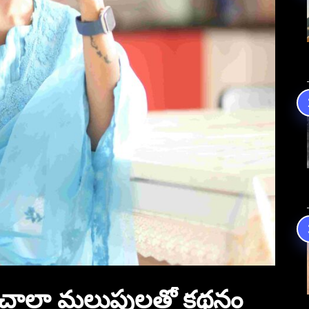
మ్స్‌ చాలా మలుపులతో కథనం