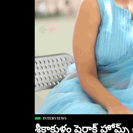
INTERVIEWS
శ్రీకాకుళం షెర్లాక్ హో