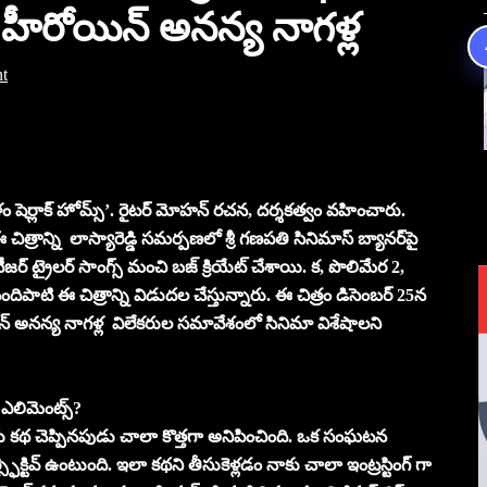
-హీరోయిన్ అనన్య నాగళ్ల
t
శ్రీకాకుళం షెర్లాక్ హోమ్స్‌’. రైటర్ మోహన్ రచన, దర్శకత్వం వహించారు.
ిత్రాన్ని లాస్యారెడ్డి సమర్పణలో శ్రీ గణపతి సినిమాస్ బ్యానర్‌పై
ీజర్ ట్రైలర్ సాంగ్స్ మంచి బజ్ క్రియేట్ చేశాయి. క, పొలిమేర 2,
దిపాటి ఈ చిత్రాన్ని విడుదల చేస్తున్నారు. ఈ చిత్రం డిసెంబర్ 25న
్ అనన్య నాగళ్ల విలేకరుల సమావేశంలో సినిమా విశేషాలని
ిన ఎలిమెంట్స్?
 కథ చెప్పినపుడు చాలా కొత్తగా అనిపించింది. ఒక సంఘటన
ెక్టివ్ ఉంటుంది. ఇలా కథని తీసుకెళ్లడం నాకు చాలా ఇంట్రస్టింగ్ గా