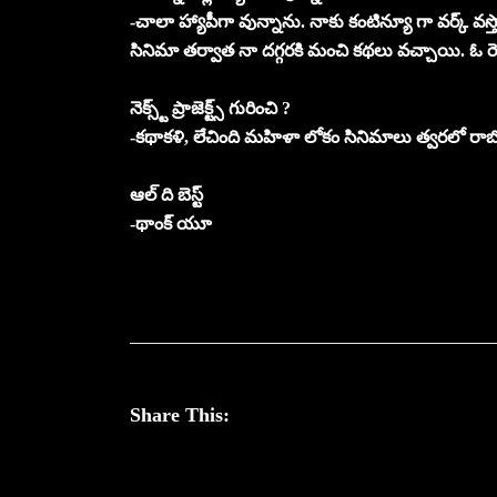
-చాలా హ్యాపీగా వున్నాను. నాకు కంటిన్యూ గా వర్క్ వస్
సినిమా తర్వాత నా దగ్గరకి మంచి కథలు వచ్చాయి. ఓ రె
నెక్స్ట్ ప్రాజెక్ట్స్ గురించి ?
-కథాకళి, లేచింది మహిళా లోకం సినిమాలు త్వరలో రా
ఆల్ ది బెస్ట్
-థాంక్ యూ
Share This: