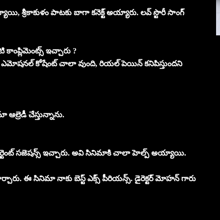
ి, శ్రీకాకుళం పాటకు బాగా కనెక్ట్ అయ్యారు. లవ్ స్టొరీ సాంగ్
కాంప్లిమెంట్స్ ఇచ్చారు ?
మీలో ఎమోషనల్ కోషేంట్ చాలా వుంది, రియల్ పెయిన్ కనిపిస్తుందని
ఆల్రెడీ చేస్తున్నాను.
్టెంట్ సజెషన్స్ ఇచ్చారు. అవి సినిమాకి చాలా హెల్ప్ అయ్యాయి.
చారు. ఈ సినిమా నాకు బెస్ట్ ఎక్స్ పీరియన్స్. డైరెక్టర్ మోహన్ గారు