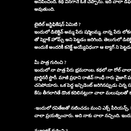
అనిపించింది. కథ వినగానే ఓకే చెప్పాను. ఇది చాలా డిఫర
అవుతుంది.
టైటిల్ జస్టిఫికేషన్ ఏమిటి ?
ఇందులో డిటెక్టివ్ అమ్మ పేరు షర్మిలమ్మ, నాన్న పేరు లోక
తో షెర్లాక్ హోమ్స్‌ అని పెట్టడం జరిగింది. తెలుగులో డిట
అందుకే అందరికీ కనెక్ట్ అయ్యేవిధంగా ఆ ట్యాగ్ ని పెట్టడ
మీ పాత్ర గురించి ?
ఇందులో నా పాత్ర పేరు భ్రమరాంబ. కథలో నా రోల్ చాలా
ట్రార్డినరీ స్టొరీ. మాజీ ప్రధాని రాజీవ్ గాంధీ గారు వైజా
చనిపోయారు. ఒక పెద్ద ఇన్సిడెంట్ జరిగినప్పుడు చిన్న
కేసు తీగలాగితే డొంక కదిలినట్లుగా చాలా మలుపులతో
-ఇందులో రవితేజతో నటించడం మంచి ఎక్స్ పీరియన్స్, కొ
చాలా ప్రయత్నించారు. అది నాకు చాలా నచ్చింది. ఇందులో ఒ
మ్యూజిక్ గురించి ?