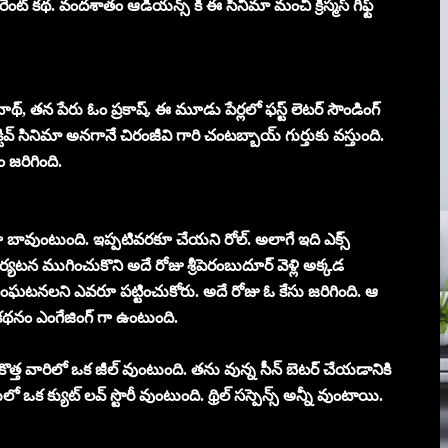
ెంట్ కథ. వందశాతం ఆడియన్స్ కి ఈ సినిమా మంచి క్రిస్మస్ గిఫ్ట్
నాథ్, తన పేరు ఓం ప్రకాష్. ఈ మూడు పేర్లలో ఫస్ట్ లెటర్ సౌండింగ్
ెక్టివ్ సినిమా అనగానే చిరంజీవి గారి చంటబ్బాయ్ గుర్తుకు వస్తుంది.
ం జరిగింది.
 బావుంటుంది. ఇప్పటివరకూ చేయని రోల్. అలాగే ఇది ఎక్స్
గ్ పర్యటన ముగించుకొని అదే రోజు శ్రీపెరంబుదూర్ వెళ్లి అక్కడ
 సంఘటనలని ఎవరూ పట్టించుకోరు. అదే రోజు ఓ కేసు జరిగింది. ఆ
 కథనం ఎంగేజింగ్ గా ఉంటుంది.
త్త వారిలో ఒక జీల్ వుంటుంది. తను వున్న సీన్ బెటర్ చేయడానికి
క క్యుట్ లవ్ స్టొరీ వుంటుంది. థ్రిల్ సస్పెన్స్ అన్నీ వుంటాయి.