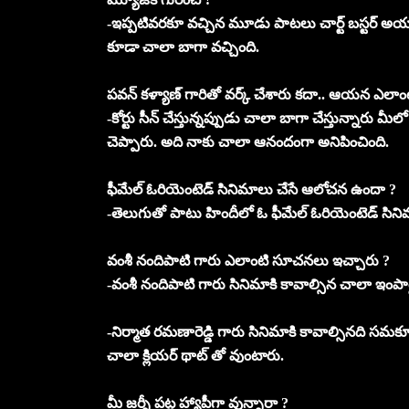
-ఇప్పటివరకూ వచ్చిన మూడు పాటలు చార్ట్ బస్టర్ అయ్యాయ
కూడా చాలా బాగా వచ్చింది.
పవన్ కళ్యాణ్ గారితో వర్క్ చేశారు కదా.. ఆయన ఎలాంటి 
-కోర్టు సీన్ చేస్తున్నప్పుడు చాలా బాగా చేస్తున్నారు 
చెప్పారు. అది నాకు చాలా ఆనందంగా అనిపించింది.
ఫీమేల్ ఓరియెంటెడ్ సినిమాలు చేసే ఆలోచన ఉందా ?
-తెలుగుతో పాటు హిందీలో ఓ ఫీమేల్ ఓరియెంటెడ్ సినిమా 
వంశీ నందిపాటి గారు ఎలాంటి సూచనలు ఇచ్చారు ?
-వంశీ నందిపాటి గారు సినిమాకి కావాల్సిన చాలా ఇంపార
-నిర్మాత రమణారెడ్డి గారు సినిమాకి కావాల్సినది సమకూర్
చాలా క్లియర్ థాట్ తో వుంటారు.
మీ జర్నీ పట్ల హ్యాపీగా వున్నారా ?