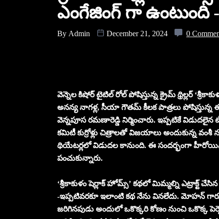
ఎంగేజింగ్ గా ఉంటుంది 
By
Admin
December 21, 2024
0 Commen
వెన్నెల కిషోర్ టైటిల్ రోల్ పోషిస్తున్న క్రైమ్ థ్రిల్లర్ ‘
అనన్య నాగళ్ల, సీయా గౌతమ్ కీలక పాత్రలు పోషిస్తున్న ఈ చ
వెన్నపూస రమణారెడ్డి నిర్మించారు. ఇప్పటికే విడుదలైన ట
కమిటీ కుర్రోళ్లు చిత్రాలతో విజయాలు అందుకున్న వంశీ నం
థియేటర్లలో విడుదల కానుంది. ఈ సందర్భంగా హీరోయిన
పంచుకున్నారు.
‘శ్రీకాకుళం షెర్లాక్ హోమ్స్‌’ కథలో మిమ్మల్ని ఎట్రాక్ట్ చేస
-ఇప్పటివరకూ ఇలాంటి కథ నేను వినలేదు. మోహన్ గారు
జరిగినపుడు అందులో ఒకొక్కరి కోణం నుంచి ఒకొక్క పెర్స్ఫ