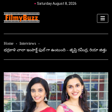
Saturday August 8, 2026
Home
Interviews
భద్రకాళి చాలా ఇంపాక్ట్ ఫుల్ గా ఉంటుంది – తృప్తి రవీంద్ర, రియా జిత్తు