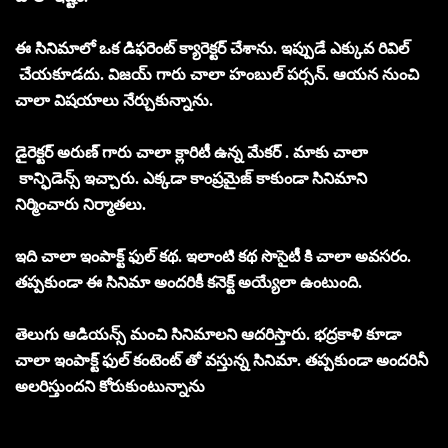
ఈ సినిమాలో ఒక డిఫరెంట్ క్యారెక్టర్ చేశాను. ఇప్పుడే ఎక్కువ రివిల్
చేయకూడదు. విజయ్ గారు చాలా హంబుల్ పర్సన్. ఆయన నుంచి
చాలా విషయాలు నేర్చుకున్నాను.
డైరెక్టర్ అరుణ్ గారు చాలా క్లారిటీ ఉన్న మేకర్ . మాకు చాలా
కాన్ఫిడెన్స్ ఇచ్చారు. ఎక్కడా కాంప్రమైజ్ కాకుండా సినిమాని
నిర్మించారు నిర్మాతలు.
ఇది చాలా ఇంపాక్ట్ ఫుల్ కథ. ఇలాంటి కథ సొసైటీ కి చాలా అవసరం.
తప్పకుండా ఈ సినిమా అందరికీ కనెక్ట్ అయ్యేలా ఉంటుంది.
తెలుగు ఆడియన్స్ మంచి సినిమాలని ఆదరిస్తారు. భద్రకాళి కూడా
చాలా ఇంపాక్ట్ ఫుల్ కంటెంట్ తో వస్తున్న సినిమా. తప్పకుండా అందరినీ
అలరిస్తుందని కోరుకుంటున్నాను