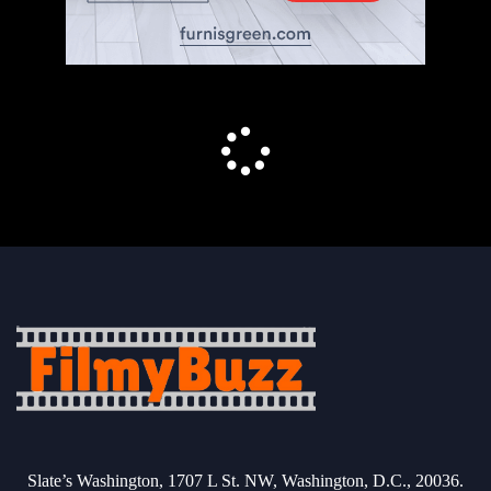
Slate’s Washington, 1707 L St. NW, Washington, D.C., 20036.