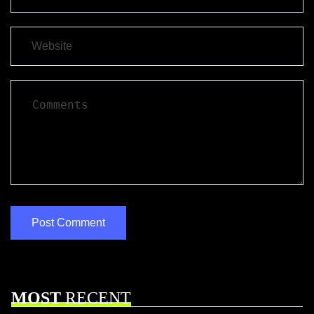
MOST
RECENT