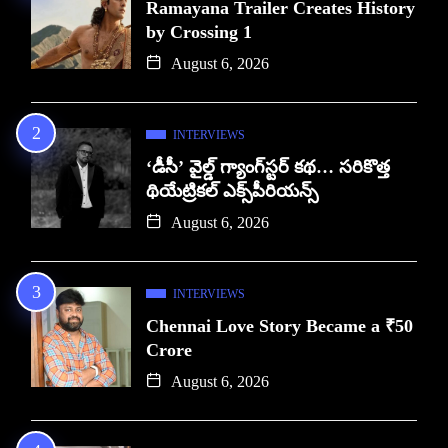
Ramayana Trailer Creates History
by Crossing 1
August 6, 2026
INTERVIEWS
‘డీసీ’ వైల్డ్ గ్యాంగ్‌స్టర్ కథ… సరికొత్త
థియేట్రికల్ ఎక్స్‌పీరియన్స్
August 6, 2026
INTERVIEWS
Chennai Love Story Became a ₹50
Crore
August 6, 2026