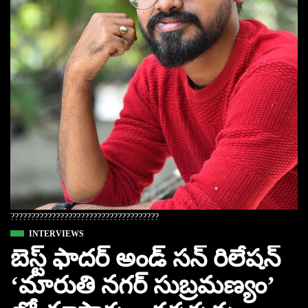
????????????????????????????????????
INTERVIEWS
బెస్ట్ ఫాదర్ అండ్ సన్ రిలేషన్
‘మారుతి నగర్ సుబ్రమణ్యం’