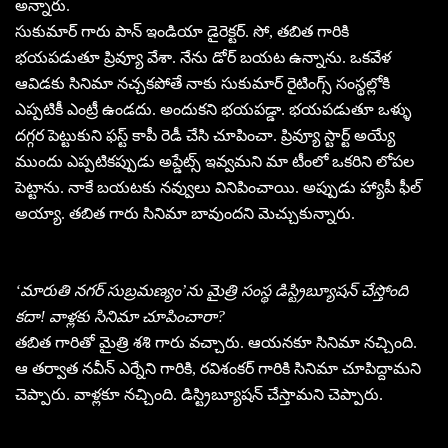
అన్నారు.
సుకుమార్ గారు పాన్ ఇండియా డైరెక్టర్. సో, తబిత గారికి
భయపడుతూ ప్రివ్యూ వేశా. నేను డోర్ బయట ఉన్నాను. ఒకవేళ
ఆవిడకు సినిమా నచ్చకపోతే నాకు సుకుమార్ రైటింగ్స్ సంస్థల్లోకి
ఎప్పటికీ ఎంట్రీ ఉండదు. అందుకని భయపడ్డా. భయపడుతూ ఒళ్ళు
దగ్గర పెట్టుకుని ఫస్ట్ కాపీ రెడీ చేసి చూపించా. ప్రివ్యూ స్టార్ట్ అయ్యే
ముందు ఎప్పటికప్పుడు అప్డేట్స్ ఇవ్వమని మా టీంలో ఒకరిని లోపల
పెట్టాను. నాకే బయటకు నవ్వులు వినిపించాయి. అప్పుడు హ్యాపీ ఫీల్
అయ్యా. తబిత గారు సినిమా బావుందని మెచ్చుకున్నారు.
‘మారుతి నగర్ సుబ్రమణ్యం’ను మైత్రి సంస్థ డిస్ట్రిబ్యూషన్ చేస్తోంది
కదా! వాళ్లకు సినిమా చూపించారా?
తబిత గారితో మైత్రి శశి గారు వచ్చారు. ఆయనకూ సినిమా నచ్చింది.
ఆ తర్వాత నవీన్ ఎర్నేని గారికి, రవిశంకర్ గారికి సినిమా చూపిద్దామని
చెప్పారు. వాళ్లకూ నచ్చింది. డిస్ట్రిబ్యూషన్ చేస్తామని చెప్పారు.