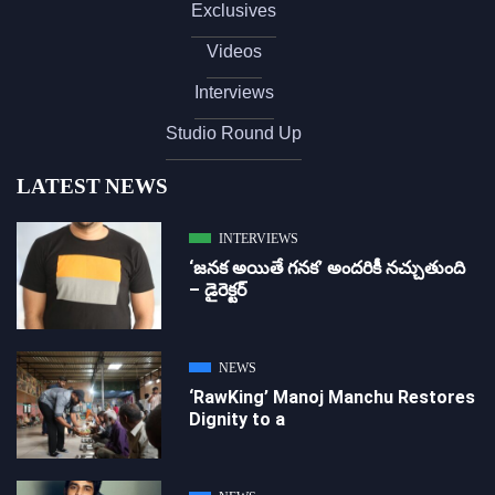
Exclusives
Videos
Interviews
Studio Round Up
LATEST NEWS
INTERVIEWS
‘జ‌న‌క అయితే గ‌న‌క‌’ అందరికీ నచ్చుతుంది
– డైరెక్ట‌ర్
NEWS
‘RawKing’ Manoj Manchu Restores
Dignity to a