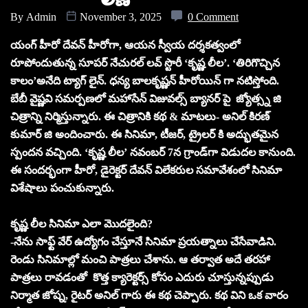
By
Admin
November 3, 2025
0 Comment
యంగ్ హీరో దేవన్ హీరోగా, ఆయన స్వీయ దర్శకత్వంలో
రూపోందుతున్న సూపర్ నేచురల్ లవ్ స్టొరీ ‘కృష్ణ లీల’. ‘తిరిగొచ్చిన
కాలం’అనేది ట్యాగ్ లైన్. ధన్య బాలకృష్ణన్ హీరోయిన్ గా నటిస్తోంది.
బేబీ వైష్ణవి సమర్పణలో మహాసేన్ విజువల్స్ బ్యానర్ పై జ్యోత్స్న జి
చిత్రాన్ని నిర్మిస్తున్నారు. ఈ చిత్రానికి కథ & మాటలు- అనిల్ కిరణ్
కుమార్ జి అందించారు. ఈ సినిమా, టీజర్, ట్రైలర్ కి అద్భుతమైన
స్పందన వచ్చింది. ‘కృష్ణ లీల’ నవంబర్ 7న గ్రాండ్‌గా విడుదల కానుంది.
ఈ సందర్భంగా హీరో, డైరెక్టర్ దేవన్ విలేకరుల సమావేశంలో సినిమా
విశేషాలు పంచుకున్నారు.
కృష్ణ లీల సినిమా ఎలా మొదలైంది?
-నేను సాఫ్ట్ వేర్ ఉద్యోగం చేస్తూనే సినిమా ప్రయత్నాలు చేసేవాడిని.
రెండు సినిమాల్లో మంచి పాత్రలు చేశాను. ఆ తర్వాత అదే తరహా
పాత్రలు రావడంతో కొత్త క్యారెక్టర్స్ కోసం ఎదురు చూస్తున్నప్పుడు
నిర్మాత జోష్న, రైటర్ అనిల్ గారు ఈ కథ చెప్పారు. కథ విని ఒక వారం