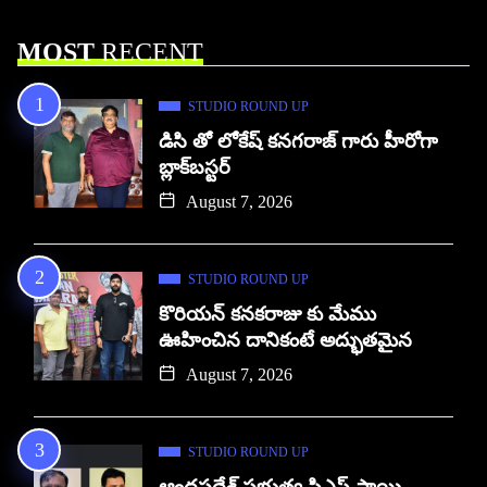
MOST
RECENT
STUDIO ROUND UP
డిసి తో లోకేష్ కనగరాజ్ గారు హీరోగా
బ్లాక్‌బస్టర్
August 7, 2026
STUDIO ROUND UP
కొరియన్ కనకరాజు కు మేము
ఊహించిన దానికంటే అద్భుతమైన
August 7, 2026
STUDIO ROUND UP
ఆంధ్రప్రదేశ్ ప్రభుత్వ సిఎస్ సాయి