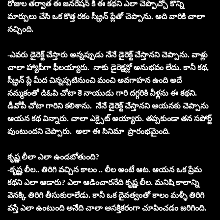
రోజుల తర్వాత ఈ జనరేషన్ కి ఈ కథని ఎలా చెప్పొచ్చో కొన్ని
మార్పులు చేసి ఒక కొత్త రకం స్క్రీన్ ప్లేతో చెప్పాను. అది వారికి చాలా
నచ్చింది.
-ఎవరు డైరెక్ట్ చేస్తారు అన్నప్పుడు నేనే డైరెక్ట్ చేస్తానని చెప్పాను. వాళ్లు
చాలా హ్యాపీగా ఫీలయ్యారు. నాకు డైరెక్షన్లో అనుభవం లేదు. కానీ కథ,
స్క్రీన్ ప్లే మీద చిన్నప్పటినుంచి మంచి అవగాహన ఉంది అదే
నమ్మకంతో డిఓపి చోటా కె నాయుడు గారి దగ్గరికి వీళ్లను ఈ కథని.
డీవోపీ చోటా గారిని కలిశాను. నేనే డైరెక్ట్ చేస్తానని ఆయనకు చెప్పాను
ఆయన కథ విన్నారు. చాలా ఎక్సైట్ అయ్యారు. తప్పకుండా తన సపోర్ట్
వుంటుందని చెప్పారు. అలా ఈ సినిమా ప్రారంభమైంది.
కృష్ణ లీలా ఎలా ఉండబోతుంది?
-కృష్ణ లీల.. తిరిగి వచ్చిన కాలం .. లీల అంటే ఆట. ఆయన ఒక ప్రేమ
కథని ఎలా ఆడారు? ఎలా ఆడించారనేది కృష్ణ లీల. మనిషి కాలాన్ని
వెనక్కి తిరిగి తీసుకురాలేడు. కానీ ఒక దైవత్వంతో కాలం మళ్ళీ తిరిగి
వస్తే ఎలా ఉంటుంది అనేది చాలా ఆసక్తికరంగా చూపించడం జరిగింది.