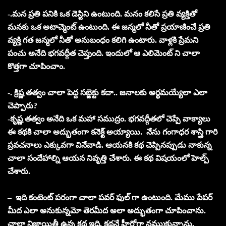
-.మన ప్రతి పనికి ఒక డెస్టిని ఉంటుంది. మనం కలిసే ప్రతి వ్యక్తితో
మనకు ఒక అటాచ్మెంట్ ఉంటుంది. ఈ జన్మలో నీతో ప్రయాణించే ప్రతి
వ్యక్తి గత జన్మలో నీతో అనుబంధం కలిగి ఉంటారు. వాళ్లకి ప్రేమని
పంచు అనేది భగవద్గీత చెప్తుంది. ఇందులో ఆ ఎలిమెంట్ ని చాలా
కొత్తగా చూపించాం.
-. క్రిష్ణ తత్వం చాలా పెద్ద సబ్జెక్టు కదా.. జనాలకు అర్థమయ్యేలా ఎలా
చెప్పారు?
-కృష్ణ తత్వం అనేది ఒక మహా సముద్రం. భగవద్గీతలో చెప్పే వాక్యాలు
ఈ కథకి చాలా అద్భుతంగా కనెక్ట్ అయ్యాయి. నేను గంగాధర శాస్త్రి గారి
ప్రవచనాలు ఎక్కువగా వినేవాడి. ఆయనకి కథ చెప్పినప్పుడు నాకున్న
చాలా సందేహాల్ని ఆయన నివృత్తి చేశారు. ఈ కథ విషయంలో హెల్ప్
చేశారు.
– ఇది కంటెంట్ పరంగా చాలా పవర్ ఫుల్ గా ఉంటుంది. మేము పేపర్
మీద ఎలా అనుకున్నమో తెరమీద అలా అద్భుతంగా చూపించాను.
చాలా నిజాయితీ ఉన్న కథ ఇది. కథనే హీరోగా నమ్ముకున్నాను.