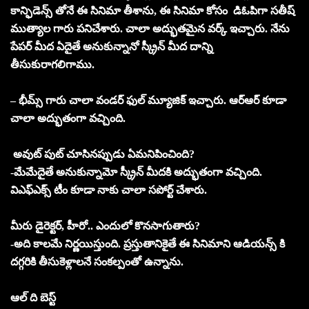
కాన్ఫిడెన్స్ తోనే ఈ సినిమా తీశాను, ఈ సినిమా కోసం డిఓపిగా సతీష్
ముత్యాల గారు పనిచేశారు. చాలా అద్భుతమైన వర్క్ ఇచ్చారు. నేను
పేపర్ మీద ఏదైతే అనుకున్నానో స్క్రీన్ మీద దాన్ని
తీసుకురాగలిగాము.
– భీమ్స్ గారు చాలా వండర్ ఫుల్ మ్యూజిక్ ఇచ్చారు. ఆర్ఆర్ కూడా
చాలా అద్భుతంగా వచ్చింది.
అవుట్ పుట్ చూసినప్పుడు ఏమనిపించింది?
-మేమేదైతే అనుకున్నామో స్క్రీన్ మీదకి అద్భుతంగా వచ్చింది.
విఎఫ్ఎక్స్ టీం కూడా నాకు చాలా సపోర్ట్ చేశారు.
మీరు డైరెక్టర్, హీరో.. ఎందులో కొనసాగుతారు?
-అది కాలమే నిర్ణయిస్తుంది. ప్రస్తుతానికైతే ఈ సినిమాని ఆడియన్స్ కి
దగ్గరికి తీసుకెళ్లాలనే సంకల్పంతో ఉన్నాను.
ఆల్ ది బెస్ట్