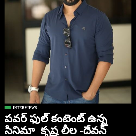
INTERVIEWS
పవర్ ఫుల్ కంటెంట్ ఉన్న
సినిమా కృష్ణ లీల -దేవన్