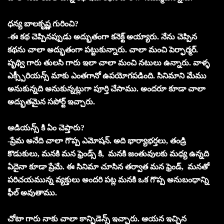
ధన్య బాలకృష్ణ గురించి?
-ఈ కథ చెప్పినప్పుడు అద్భుతంగా కనెక్ట్ అయ్యారు. నేను చెప్పిన
కథను చాలా అద్భుతంగా పట్టుకున్నారు. చాలా మంచి పెర్ఫార్మర్.
పృథ్వి గారు తులసి గారు ఇలా చాలా మంచి నటులు ఉన్నారు. వాళ్ళ
ఎక్స్పీరియన్స్ మాకు ఎంతగానో ఉపయోగపడింది. సినిమాని మేము
అనుకున్నది అనుకున్నట్లుగా పూర్తి చేసాము. అందరూ కూడా చాలా
అద్భుతమైన సపోర్ట్ ఇచ్చారు.
ఆడియన్స్ కి ఏం చెప్తారు?
-ప్రేమ అనేది చాలా గొప్ప ఎమోషన్. అది భార్యాభర్తలు, తండ్రి
కొడుకులు, మనకి మన ఫ్రెండ్స్ కి, మనకి జంతువులకు మధ్య ఉన్నది
ఏదైనా కూడా ప్రేమే. ఈ సినిమా చూసిన తర్వాత మన ఫ్రెండ్, మనతో
పరిచయమున్న వ్యక్తులు అందరి పట్ల మనకి ఒక గొప్ప అనుబంధాన్ని
ఫీల్ అవుతాము.
చోటా గారు నాకు చాలా కాన్ఫిడెన్స్ ఇచ్చారు. ఆయన ఇచ్చిన