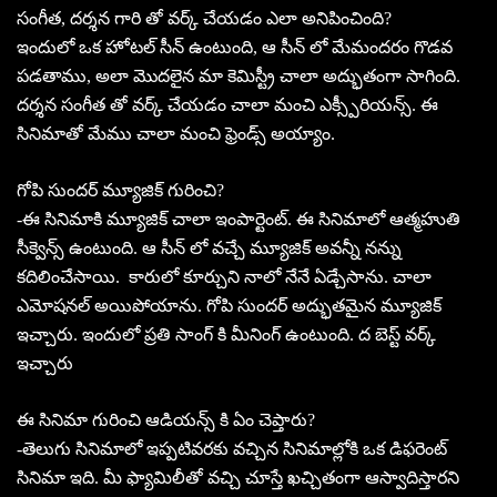
సంగీత, దర్శన గారి తో వర్క్ చేయడం ఎలా అనిపించింది?
ఇందులో ఒక హోటల్ సీన్ ఉంటుంది, ఆ సీన్ లో మేమందరం గొడవ
పడతాము, అలా మొదలైన మా కెమిస్ట్రీ చాలా అద్భుతంగా సాగింది.
దర్శన సంగీత తో వర్క్ చేయడం చాలా మంచి ఎక్స్పీరియన్స్. ఈ
సినిమాతో మేము చాలా మంచి ఫ్రెండ్స్ అయ్యాం.
గోపి సుందర్ మ్యూజిక్ గురించి?
-ఈ సినిమాకి మ్యూజిక్ చాలా ఇంపార్టెంట్. ఈ సినిమాలో ఆత్మహుతి
సీక్వెన్స్ ఉంటుంది. ఆ సీన్ లో వచ్చే మ్యూజిక్ అవన్నీ నన్ను
కదిలించేసాయి. కారులో కూర్చుని నాలో నేనే ఏడ్చేసాను. చాలా
ఎమోషనల్ అయిపోయాను. గోపి సుందర్ అద్భుతమైన మ్యూజిక్
ఇచ్చారు. ఇందులో ప్రతి సాంగ్ కి మీనింగ్ ఉంటుంది. ద బెస్ట్ వర్క్
ఇచ్చారు
ఈ సినిమా గురించి ఆడియన్స్ కి ఏం చెప్తారు?
-తెలుగు సినిమాలో ఇప్పటివరకు వచ్చిన సినిమాల్లోకి ఒక డిఫరెంట్
సినిమా ఇది. మీ ఫ్యామిలీతో వచ్చి చూస్తే ఖచ్చితంగా ఆస్వాదిస్తారని