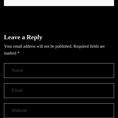
Leave a Reply
Your email address will not be published.
Required fields are
marked
*