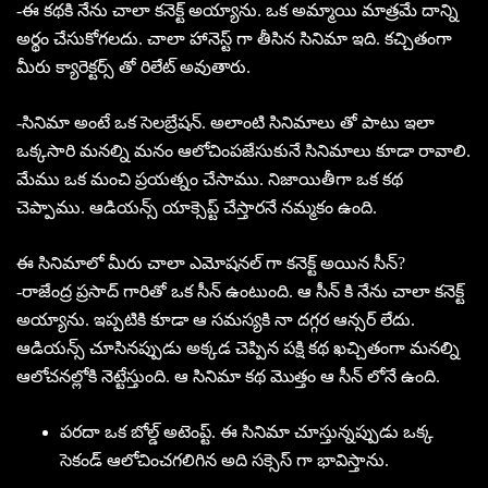
-ఈ కథకి నేను చాలా కనెక్ట్ అయ్యాను. ఒక అమ్మాయి మాత్రమే దాన్ని
అర్థం చేసుకోగలదు. చాలా హానెస్ట్ గా తీసిన సినిమా ఇది. కచ్చితంగా
మీరు క్యారెక్టర్స్ తో రిలేట్ అవుతారు.
-సినిమా అంటే ఒక సెలబ్రేషన్. అలాంటి సినిమాలు తో పాటు ఇలా
ఒక్కసారి మనల్ని మనం ఆలోచింపజేసుకునే సినిమాలు కూడా రావాలి.
మేము ఒక మంచి ప్రయత్నం చేసాము. నిజాయితీగా ఒక కథ
చెప్పాము. ఆడియన్స్ యాక్సెప్ట్ చేస్తారనే నమ్మకం ఉంది.
ఈ సినిమాలో మీరు చాలా ఎమోషనల్ గా కనెక్ట్ అయిన సీన్?
-రాజేంద్ర ప్రసాద్ గారితో ఒక సీన్ ఉంటుంది. ఆ సీన్ కి నేను చాలా కనెక్ట్
అయ్యాను. ఇప్పటికి కూడా ఆ సమస్యకి నా దగ్గర ఆన్సర్ లేదు.
ఆడియన్స్ చూసినప్పుడు అక్కడ చెప్పిన పక్షి కథ ఖచ్చితంగా మనల్ని
ఆలోచనల్లోకి నెట్టేస్తుంది. ఆ సినిమా కథ మొత్తం ఆ సీన్ లోనే ఉంది.
పరదా ఒక బోల్డ్ అటెంప్ట్. ఈ సినిమా చూస్తున్నప్పుడు ఒక్క
సెకండ్ ఆలోచించగలిగిన అది సక్సెస్ గా భావిస్తాను.