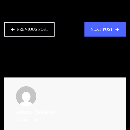
PREVIOUS POST
NEXT POST
Admin
(Website)
Administrator