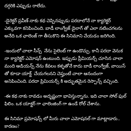
దగ్గరికి ఎప్పుడు రాలేదు.
-డైరెక్టర్ ప్రవీణ్ నాకు కథ చెప్పినప్పుడు పరదాలోనే నా క్యారెక్టర్
ఎక్కువగా కనిపించింది. బాడీ లాంగ్వేజ్ డైలాగ్ తో ఎలా నటించగలను
అనేది ఒక ఛాలెంజ్ గా తీసుకొని ఈ సినిమాని చేయడం జరిగింది.
-ఇందులో చాలా సీన్స్ నేను సైలెంట్ గా ఉండొచ్చు. కానీ పరదా వెనుక
నా క్యారెక్టర్ ఎమోషన్ ఉంటుంది. ఇప్పుడు ప్రీమియర్స్ చూసిన చాలా
మంది ఆడియన్స్ నేను కేవలం కళ్ళతోనే కాదు బాడీ లాంగ్వేజ్, వాయిస్
తో కూడా యాక్ట్ చేయగలనని చెప్తుంటే చాలా ఆనందంగా
అనిపించింది. పరదా ప్రిమియర్స్ కి అద్భుతమైన రెస్పాన్స్ వచ్చింది.
-ఈ కథ నాకు రావడం అదృష్టంగా భావిస్తున్నాను. ఇది చాలా సోల్ ఫుల్
ఫిలిం. ఒక యాక్టర్ గా ఛాలెంజింగ్ గా ఉండే రోల్ చేశాను.
ఈ సినిమా ప్రమోషన్స్ లో మీరు చాలా ఎమోషనల్ గా మాట్లాడారు..
కారణం?