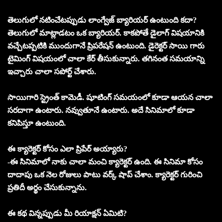
తెలుగులో నటించేటప్పుడు లాంగ్వేజ్ బ్యారియర్ ఉంటుంది కదా?
తెలుగులో మాట్లాడటం ఒక బ్యారియర్. కాకపోతే డైలాగ్ విషయానికి
వచ్చేటప్పటికి ముందుగానే ప్రిపరేషన్ ఉంటుంది. డైరెక్టర్ సాయి గారు
టైమింగ్ విషయంలో చాలా కేర్ తీసుకున్నారు. తగినంత సమయాన్ని
ఇచ్చారు చాలా సపోర్ట్ చేశారు.
సాయిగారి స్ట్రెంత్ కామెడీ. షూటింగ్ సమయంలో కూడా ఆయన చాలా
సరదాగా ఉంటారు. నవ్వుతూనే ఉంటారు. అదే సినిమాలో కూడా
కనిపిస్తూ ఉంటుంది.
ఈ క్యారెక్టర్ కోసం ఎలా ప్రిపేర్ అయ్యారు?
-ఈ సినిమాలో నాకు చాలా మంచి క్యారెక్టర్ ఉంది. ఈ సినిమా కోసం
దాదాపు ఒక నెల రోజులు పాటు వర్క్ షాప్ చేశాం. క్యారెక్టర్ గురించి
ప్రతిదీ అర్థం చేసుకున్నాను.
ఈ కథ విన్నప్పుడు మీ రియాక్షన్ ఏమిటి?