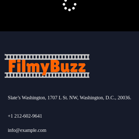
Slate’s Washington, 1707 L St. NW, Washington, D.C., 20036.
+1 212-602-9641
info@example.com