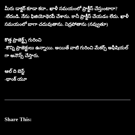
మీరు డాక్టర్ కూడా కదా.. ఖాళీ సమయంలో ప్రాక్టీస్ చేస్తుంటారా?
-లేదండి. నేను ఫిజియోథెరపీ చేశాను. కానీ ప్రాక్టీస్ చేయడం లేదు. ఖాళీ
సమయంలో బాగా చదువుతాను. నిద్రపోతాను (నవ్వుతూ)
కొత్త ప్రాజెక్ట్స్ గురించి
-కొన్ని ప్రాజెక్టులు ఉన్నాయి. అయితే వాటి గురించి మేకర్స్ అఫీషియల్
గా అనౌన్స్ చేస్తారు.
ఆల్ ది బెస్ట్
-థాంక్ యూ
Share This: