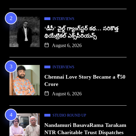
INTERVIEWS
‘డీసీ’ వైల్డ్ గ్యాంగ్‌స్టర్ కథ… సరికొత్త
థియేట్రికల్ ఎక్స్‌పీరియన్స్
August 6, 2026
INTERVIEWS
Chennai Love Story Became a ₹50
Crore
August 6, 2026
STUDIO ROUND UP
Nandamuri BasavaRama Tarakam
NTR Charitable Trust Dispatches