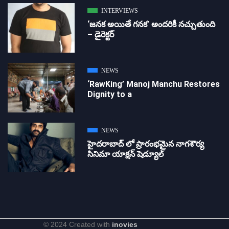
INTERVIEWS
‘జ‌న‌క అయితే గ‌న‌క‌’ అందరికీ నచ్చుతుంది
– డైరెక్ట‌ర్
NEWS
‘RawKing’ Manoj Manchu Restores
Dignity to a
NEWS
హైదరాబాద్ లో ప్రారంభమైన నాగశౌర్య
సినిమా యాక్షన్ షెడ్యూల్
© 2024 Created with
inovies