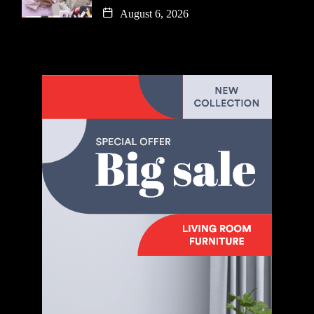
August 6, 2026