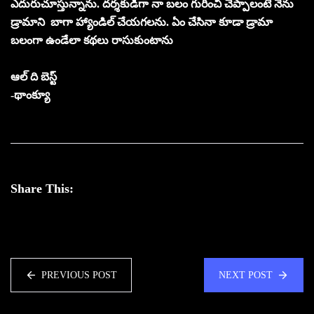
ఎదురుచూస్తున్నాను. దర్శకుడిగా నా బలం గురించి చెప్పాలంటే నేను
డ్రామాని బాగా హ్యాండిల్ చేయగలను. ఏం చేసినా కూడా డ్రామా
బలంగా ఉండేలా కథలు రాసుకుంటాను
ఆల్ ది బెస్ట్
-థాంక్యూ
Share This:
PREVIOUS POST
NEXT POST