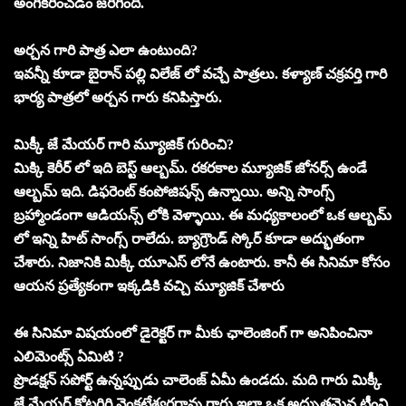
అంగీకరించడం జరిగింది.
అర్చన గారి పాత్ర ఎలా ఉంటుంది?
ఇవన్నీ కూడా బైరాన్ పల్లి విలేజ్ లో వచ్చే పాత్రలు. కళ్యాణ్ చక్రవర్తి గారి
భార్య పాత్రలో అర్చన గారు కనిపిస్తారు.
మిక్కీ జే మేయర్ గారి మ్యూజిక్ గురించి?
మిక్కి కెరీర్ లో ఇది బెస్ట్ ఆల్బమ్. రకరకాల మ్యూజిక్ జోనర్స్ ఉండే
ఆల్బమ్ ఇది. డిఫరెంట్ కంపోజిషన్స్ ఉన్నాయి. అన్ని సాంగ్స్
బ్రహ్మాండంగా ఆడియన్స్ లోకి వెళ్ళాయి. ఈ మధ్యకాలంలో ఒక ఆల్బమ్
లో ఇన్ని హిట్ సాంగ్స్ రాలేదు. బ్యాగ్రౌండ్ స్కోర్ కూడా అద్భుతంగా
చేశారు. నిజానికి మిక్కీ యూఎస్ లోనే ఉంటారు. కానీ ఈ సినిమా కోసం
ఆయన ప్రత్యేకంగా ఇక్కడికి వచ్చి మ్యూజిక్ చేశారు
ఈ సినిమా విషయంలో డైరెక్టర్ గా మీకు ఛాలెంజింగ్ గా అనిపించినా
ఎలిమెంట్స్ ఏమిటి ?
ప్రొడక్షన్ సపోర్ట్ ఉన్నప్పుడు చాలెంజ్ ఏమీ ఉండదు. మది గారు మిక్కీ
జే మేయర్ కోటగిరి వెంకటేశ్వరరావు గారు ఇలా ఒక అద్భుతమైన టీంని