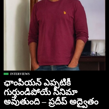
INTERVIEWS
ఛాంపియన్ ఎప్పటికీ
గుర్తుండిపోయే సినిమా
అవుతుంది – ప్రదీప్ అద్వైతం