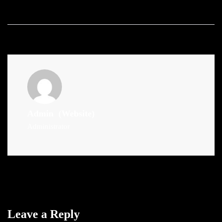
Admin
(Website)
Administrator
Leave a Reply