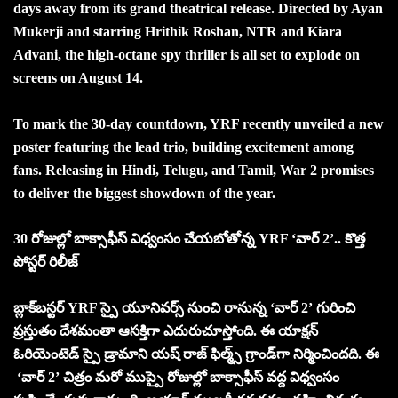
days away from its grand theatrical release. Directed by Ayan
Mukerji and starring Hrithik Roshan, NTR and Kiara
Advani, the high-octane spy thriller is all set to explode on
screens on August 14.
To mark the 30-day countdown, YRF recently unveiled a new
poster featuring the lead trio, building excitement among
fans. Releasing in Hindi, Telugu, and Tamil, War 2 promises
to deliver the biggest showdown of the year.
30 రోజుల్లో బాక్సాఫీస్ విధ్వంసం చేయబోతోన్న YRF ‘వార్ 2’.. కొత్త
పోస్టర్ రిలీజ్
బ్లాక్‌బస్టర్ YRF స్పై యూనివర్స్ నుంచి రానున్న ‘వార్ 2’ గురించి
ప్రస్తుతం దేశమంతా ఆసక్తిగా ఎదురుచూస్తోంది. ఈ యాక్షన్
ఓరియెంటెడ్ స్పై డ్రామాని యష్ రాజ్ ఫిల్మ్స్ గ్రాండ్‌గా నిర్మించిందది. ఈ
‘వార్ 2’ చిత్రం మరో ముప్పై రోజుల్లో బాక్సాఫీస్ వద్ద విధ్వంసం