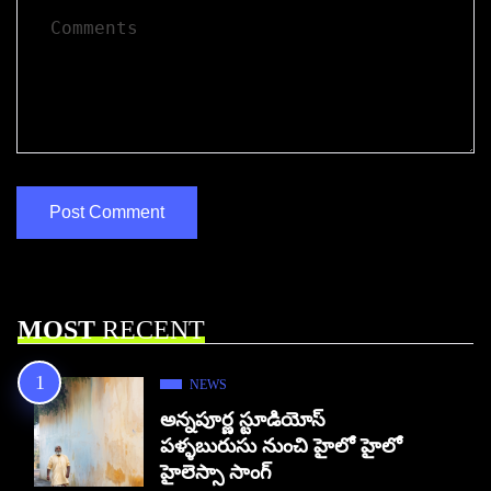
MOST
RECENT
NEWS
అన్నపూర్ణ స్టూడియోస్
పళ్ళబురుసు నుంచి హైలో హైలో
హైలెస్సా సాంగ్