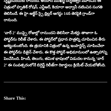
సృష్టించేందుకు రానుంది. అయాన్ ముఖర్జీ దర్శకత్వం వహించిన ఈ
చిత్రంలో హృతిక్ రోషన్, ఎన్టీఆర్, కియారా అద్వానీ నటించిన సంగతి
తెలిసిందే. ఈ హై-ఆక్టేన్ స్పై థ్రిల్లర్ ఆగస్టు 14న తెరపైకి గ్రాండ్‌గా
రానుంది.
‘వార్ 2’ ముప్పై రోజుల్లో రానుందని తెలిసేలా మేకర్లు తాజాగా ఓ
పోస్టర్‌ను రిలీజ్ చేశారు. ఈ పోస్టర్‌లో ప్రధాన పాత్రల్ని చూపించిన తీరు
ఆకట్టుకుంటోంది. ఈ త్రయానికి చిత్రంలో ఉన్న ఇంపార్టెన్స్ చూపించేలా
ఈ పోస్టర్‌ను డిజైన్ చేశారు. ఈ కొత్త పోస్టర్‌ అభిమానులలో ఉత్సాహాన్ని
పెంచేసింది. హిందీ, తెలుగు, తమిళ భాషలలో విడుదల కానున్న ‘వార్
2’ ఈ సంవత్సరంలోనే బిగ్గెస్ట్ రిలీజ్‌గా రికార్డులు క్రియేట్ చేయబోతోంది.
Share This: