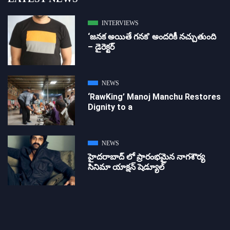
INTERVIEWS
‘జ‌న‌క అయితే గ‌న‌క‌’ అందరికీ నచ్చుతుంది
– డైరెక్ట‌ర్
NEWS
‘RawKing’ Manoj Manchu Restores
Dignity to a
NEWS
హైదరాబాద్ లో ప్రారంభమైన నాగశౌర్య
సినిమా యాక్షన్ షెడ్యూల్