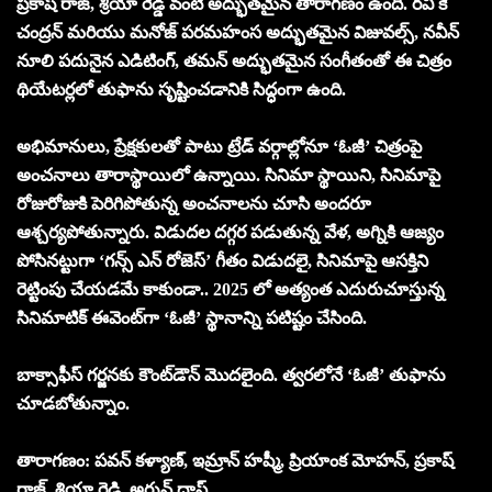
ప్రకాష్ రాజ్, శ్రియా రెడ్డి వంటి అద్భుతమైన తారాగణం ఉంది. రవి కె
చంద్రన్ మరియు మనోజ్ పరమహంస అద్భుతమైన విజువల్స్, నవీన్
నూలి పదునైన ఎడిటింగ్, తమన్ అద్భుతమైన సంగీతంతో ఈ చిత్రం
థియేటర్లలో తుఫాను సృష్టించడానికి సిద్ధంగా ఉంది.
అభిమానులు, ప్రేక్షకులతో పాటు ట్రేడ్ వర్గాల్లోనూ ‘ఓజీ’ చిత్రంపై
అంచనాలు తారాస్థాయిలో ఉన్నాయి. సినిమా స్థాయిని, సినిమాపై
రోజురోజుకి పెరిగిపోతున్న అంచనాలను చూసి అందరూ
ఆశ్చర్యపోతున్నారు. విడుదల దగ్గర పడుతున్న వేళ, అగ్నికి ఆజ్యం
పోసినట్టుగా ‘గన్స్ ఎన్ రోజెస్’ గీతం విడుదలై, సినిమాపై ఆసక్తిని
రెట్టింపు చేయడమే కాకుండా.. 2025 లో అత్యంత ఎదురుచూస్తున్న
సినిమాటిక్ ఈవెంట్‌గా ‘ఓజీ’ స్థానాన్ని పటిష్టం చేసింది.
బాక్సాఫీస్ గర్జనకు కౌంట్‌డౌన్ మొదలైంది. త్వరలోనే ‘ఓజీ’ తుఫాను
చూడబోతున్నాం.
తారాగణం: పవన్ కళ్యాణ్, ఇమ్రాన్ హష్మీ, ప్రియాంక మోహన్, ప్రకాష్
రాజ్, శ్రియా రెడ్డి, అర్జున్ దాస్