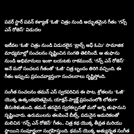
పవర్ స్టార్ పవన్ కళ్యాణ్ ‘ఓజీ’ చిత్రం నుండి అద్భుతమైన గీతం ‘గన్స్
ఎన్ రోజెస్’ విడుదల
ఇటీవల ‘ఓజీ’ చిత్రం నుండి విడుదలైన ‘ట్రాన్స్ ఆఫ్ ఓమి’ సామాజిక
మాధ్యమాల్లో సంచలనం సృష్టించిన సంగతి తెలిసిందే. ఆ తుఫాను
నుండి అభిమానులు ఇంకా బయటకు రాకముందే, ‘గన్స్ ఎన్ రోజెస్’
అనే మరో సంచలన గీతంతో ‘ఓజీ’ చిత్ర బృందం తిరిగి వచ్చింది. ఈ
గీతం ఇప్పుడు ప్రపంచవ్యాప్తంగా సంచలనాలు సృష్టిస్తోంది.
సంగీత సంచలనం తమన్ ఎస్ స్వరపరిచిన ఈ పాట, శ్రోతలను ‘ఓజీ’
యొక్క ఉత్కంఠభరితమైన, యాక్షన్-ప్యాక్డ్ ప్రపంచంలోకి లోతుగా
తీసుకెళుతుంది. తమన్ తనదైన స్వరకల్పనతో మరో అగ్ని తుఫానుని
సృష్టించారు. ఉరుములను తలపించే బీట్స్, పదునైన అమరికలతో
మలిచిన ‘గన్స్ ఎన్ రోజెస్’ గీతం.. చిత్ర కథ యొక్క తీవ్రత మరియు
స్థాయిని సంపూర్ణంగా సంగ్రహిస్తుంది. థమన్ యొక్క అత్యున్నత సంగీత