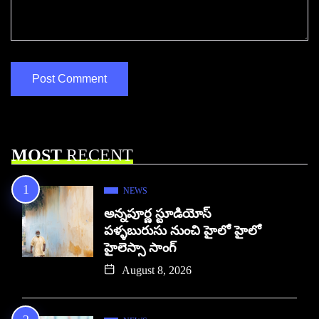
MOST
RECENT
NEWS
అన్నపూర్ణ స్టూడియోస్
పళ్ళబురుసు నుంచి హైలో హైలో
హైలెస్సా సాంగ్
August 8, 2026