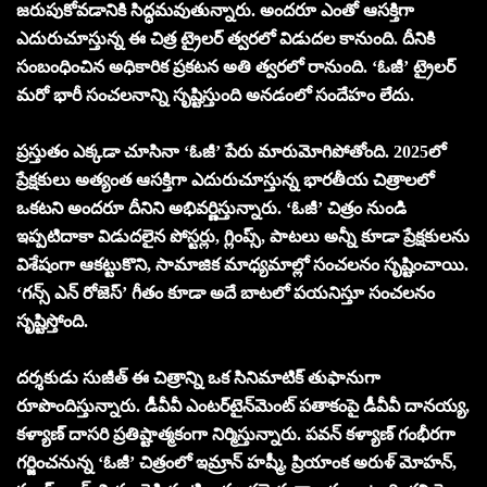
జరుపుకోవడానికి సిద్ధమవుతున్నారు. అందరూ ఎంతో ఆసక్తిగా
ఎదురుచూస్తున్న ఈ చిత్ర ట్రైలర్ త్వరలో విడుదల కానుంది. దీనికి
సంబంధించిన అధికారిక ప్రకటన అతి త్వరలో రానుంది. ‘ఓజీ’ ట్రైలర్
మరో భారీ సంచలనాన్ని సృష్టిస్తుంది అనడంలో సందేహం లేదు.
ప్రస్తుతం ఎక్కడా చూసినా ‘ఓజీ’ పేరు మారుమోగిపోతోంది. 2025లో
ప్రేక్షకులు అత్యంత ఆసక్తిగా ఎదురుచూస్తున్న భారతీయ చిత్రాలలో
ఒకటని అందరూ దీనిని అభివర్ణిస్తున్నారు. ‘ఓజీ’ చిత్రం నుండి
ఇప్పటిదాకా విడుదలైన పోస్టర్లు, గ్లింప్స్, పాటలు అన్నీ కూడా ప్రేక్షకులను
విశేషంగా ఆకట్టుకొని, సామాజిక మాధ్యమాల్లో సంచలనం సృష్టించాయి.
‘గన్స్ ఎన్ రోజెస్’ గీతం కూడా అదే బాటలో పయనిస్తూ సంచలనం
సృష్టిస్తోంది.
దర్శకుడు సుజీత్ ఈ చిత్రాన్ని ఒక సినిమాటిక్ తుఫానుగా
రూపొందిస్తున్నారు. డీవీవీ ఎంటర్‌టైన్‌మెంట్ పతాకంపై డీవీవీ దానయ్య,
కళ్యాణ్ దాసరి ప్రతిష్టాత్మకంగా నిర్మిస్తున్నారు. పవన్ కళ్యాణ్ గంభీరగా
గర్జించనున్న ‘ఓజీ’ చిత్రంలో ఇమ్రాన్ హష్మీ, ప్రియాంక అరుళ్ మోహన్,