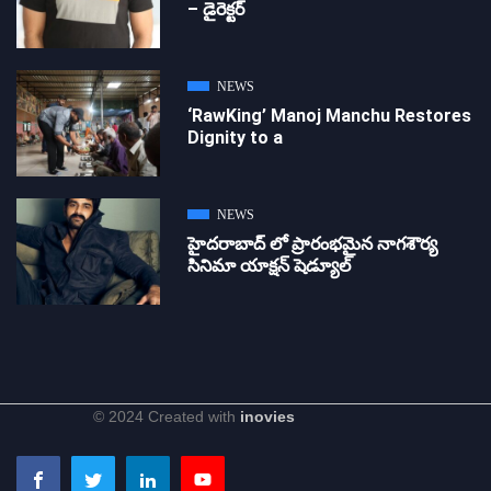
– డైరెక్ట‌ర్
NEWS
‘RawKing’ Manoj Manchu Restores
Dignity to a
NEWS
హైదరాబాద్ లో ప్రారంభమైన నాగశౌర్య
సినిమా యాక్షన్ షెడ్యూల్
© 2024 Created with
inovies