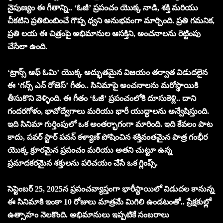
నైపుణ్యం ఈ గీతాన్ని.. ‘ఓజీ’ ప్రపంచం యొక్క నాడి, శక్తి మరియు
చీకటిని ప్రతిబింబించే గొప్ప ధ్వని అనుభవంగా మార్చింది. ప్రతి గమనిక,
ప్రతి లయ ఈ చిత్రంపై అభిమానుల ఆసక్తిని, అంచనాలను రెట్టింపు
చేసేలా ఉంది.
‘ట్రాన్స్ ఆఫ్ ఓమి’ యొక్క అద్భుతమైన విజయం తర్వాత విడుదలైన
ఈ ‘గన్స్ ఎన్ రోజెస్’ గీతం.. సినిమాపై అంచనాలను మరోస్థాయికి
తీసుకొని వెళ్ళింది. ఈ గీతం ‘ఓజీ’ ప్రపంచంలోకి దూసుకెళ్లి.. దాని
గందరగోళం, భావోద్వేగాలు మరియు భారీ యుద్ధాలను అన్వేషిస్తుంది.
ఇది సినిమా గుర్తింపులో ఒక అంతర్భాగంగా మారింది. ఇది కేవలం పాట
కాదు, పవర్ స్టార్ పవన్ కళ్యాణ్ పోషించిన శక్తివంతమైన పాత్ర గంభీర
యొక్క క్రూరమైన ప్రపంచం మరియు అతని చుట్టూ ఉన్న
ప్రమాదకరమైన శక్తులను పరిచయం చేసే ఒక గ్లింప్స్.
సెప్టెంబర్ 25, 2025న ప్రపంచవ్యాప్తంగా భారీస్థాయిలో విడుదల కానున్న
ఈ సినిమాకి ఇంకా 10 రోజులు మాత్రమే మిగిలి ఉండటంతో.. ప్రేక్షకుల్లో
ఉత్సాహం నెలకొంది. అభిమానులు ఇప్పటికే సంబరాలు