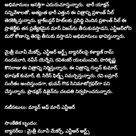
అభిమానులు ఆసక్తిగా ఎదురుచూస్తున్నారు. భారీ యాక్షన్
సన్నివేశాలతో, అత్యంత భారీ ఎత్తున ఈ చిత్రాన్ని ప్రశాంత్ నీల్
తెరకెక్కిస్తున్నారు. బ్లాక్‌బస్టర్ హిట్‌లకు ప్రసిద్ధి చెందిన ప్రశాంత్ నీల్ ఈ
ప్రాజెక్ట్‌కు తన ప్రత్యేకమైన మాస్ విజన్‌ను తీసుకువస్తాడని, ఎన్టీఆర్‌లోని
మరో కోణాన్ని తెరపై తీసుకు వస్తాడని అభిమానులు భావిస్తున్నారు.
మైత్రీ మూవీ మేకర్స్, ఎన్టీఆర్ ఆర్ట్స్ బ్యానర్‌‌‌లపై కళ్యాణ్ రామ్
నందమూరి, నవీన్ యెర్నేని, రవిశంకర్ యలమంచిలి, హరికృష్ణ
కొసరాజు ఈ చిత్రాన్ని నిర్మిస్తున్నారు. ఈ చిత్రాన్ని గుల్షన్ కుమార్,
భూషణ్ కుమార్, టి. సిరీస్ ఫిల్మ్స్ సమర్పిస్తున్నారు. రవి బస్రూర్
సంగీతం అందిస్తుండగా, భువన్ గౌడ సినిమాటోగ్రఫర్‌గా పని
చేస్తున్నారు. ప్రొడక్షన్ డిజైన్‌ను చలపతి నిర్వహించనున్నారు.
నటీనటులు: మ్యాన్ ఆఫ్ మాస్ ఎన్టీఆర్
సాంకేతిక బృందం:
బ్యానర్‌లు : మైత్రీ మూవీ మేకర్స్, ఎన్టీఆర్ ఆర్ట్స్