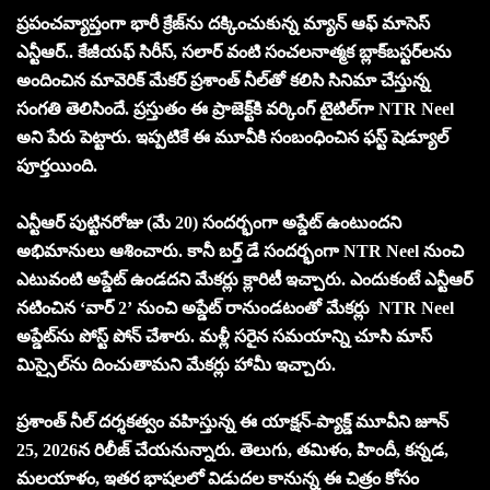
ప్రపంచవ్యాప్తంగా భారీ క్రేజ్‌‌ను దక్కించుకున్న మ్యాన్ ఆఫ్ మాసెస్
ఎన్టీఆర్.. కేజీయఫ్ సిరీస్, సలార్ వంటి సంచలనాత్మక బ్లాక్‌బస్టర్‌లను
అందించిన మావెరిక్ మేకర్ ప్రశాంత్ నీల్‌తో కలిసి సినిమా చేస్తున్న
సంగతి తెలిసిందే. ప్రస్తుతం ఈ ప్రాజెక్ట్‌కి వర్కింగ్ టైటిల్‌గా NTR Neel
అని పేరు పెట్టారు. ఇప్పటికే ఈ మూవీకి సంబంధించిన ఫస్ట్ షెడ్యూల్
పూర్తయింది.
ఎన్టీఆర్ పుట్టినరోజు (మే 20) సందర్భంగా అప్డేట్ ఉంటుందని
అభిమానులు ఆశించారు. కానీ బర్త్ డే సందర్భంగా NTR Neel నుంచి
ఎటువంటి అప్డేట్ ఉండదని మేకర్లు క్లారిటీ ఇచ్చారు. ఎందుకంటే ఎన్టీఆర్
నటించిన ‘వార్ 2’ నుంచి అప్డేట్ రానుండటంతో మేకర్లు NTR Neel
అప్డేట్‌ను పోస్ట్ పోన్ చేశారు. మళ్లీ సరైన సమయాన్ని చూసి మాస్
మిస్సైల్‌ను దించుతామని మేకర్లు హామీ ఇచ్చారు.
ప్రశాంత్ నీల్ దర్శకత్వం వహిస్తున్న ఈ యాక్షన్-ప్యాక్డ్ మూవీని జూన్
25, 2026న రిలీజ్ చేయనున్నారు. తెలుగు, తమిళం, హిందీ, కన్నడ,
మలయాళం, ఇతర భాషలలో విడుదల కానున్న ఈ చిత్రం కోసం