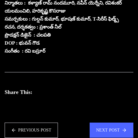
నిర్మాతలు : కళ్యాణ్ రామ్ నందమూరి, నవీన్ యెర్నేని, రవిశంకర్
యలమంచిలి, హరికృష్ణ కొసరాజు
సమర్పకులు : గుల్షన్ కుమార్, భూషణ్ కుమార్, T-సిరీస్ ఫిల్మ్స్
రచన, దర్శకత్వం : ప్రశాంత్ నీల్
ప్రొడక్షన్ డిజైన్ : చలపతి
DOP : భువన్ గౌడ
సంగీతం : రవి బస్రూర్
Share This:
PREVIOUS POST
NEXT POST