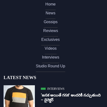
Home
News
Gossips
Reviews
Exclusives
Videos
Interviews
Studio Round Up
LATEST NEWS
INTERVIEWS
‘జ‌న‌క అయితే గ‌న‌క‌’ అందరికీ నచ్చుతుంది
– డైరెక్ట‌ర్