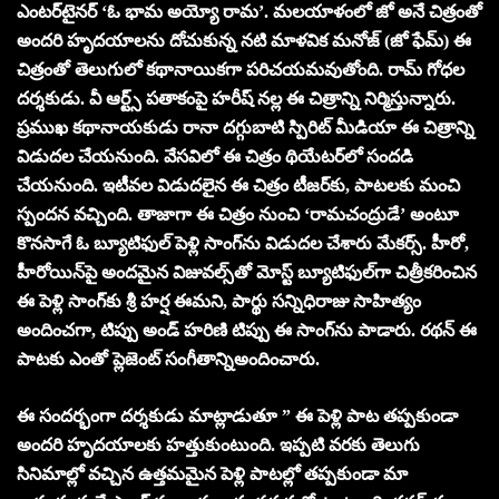
ఎంటర్‌టైనర్‌ ‘ఓ భామ అయ్యో రామ’. మలయాళంలో జో అనే చిత్రంతో
అందరి హృదయాలను దోచుకున్న నటి మాళవిక మనోజ్ (జో ఫేమ్) ఈ
చిత్రంతో తెలుగులో కథానాయికగా పరిచయమవుతోంది. రామ్ గోధల
దర్శకుడు. వీ ఆర్ట్స్‌ పతాకంపై హరీష్‌ నల్ల ఈ చిత్రాన్ని నిర్మిస్తున్నారు.
ప్రముఖ కథానాయకుడు రానా దగ్గుబాటి స్పిరిట్ మీడియా ఈ చిత్రాన్ని
విడుదల చేయనుంది. వేసవిలో ఈ చిత్రం థియేటర్‌లో సందడి
చేయనుంది. ఇటీవల విడుదలైన ఈ చిత్రం టీజర్‌కు, పాటలకు మంచి
స్పందన వచ్చింది. తాజాగా ఈ చిత్రం నుంచి ‘రామచంద్రుడే’ అంటూ
కొనసాగే ఓ బ్యూటిఫుల్‌ పెళ్లి సాంగ్‌ను విడుదల చేశారు మేకర్స్‌. హీరో,
హీరోయిన్‌పై అందమైన విజువల్స్‌తో మోస్ట్ బ్యూటిఫుల్‌గా చిత్రీకరించిన
ఈ పెళ్లి సాంగ్‌కు శ్రీ హర్ష ఈమని, పార్థు సన్నిధిరాజు సాహిత్యం
అందించగా, టిప్పు అండ్‌ హరిణి టిప్పు ఈ సాంగ్‌ను పాడారు. రథన్‌ ఈ
పాటకు ఎంతో ప్లెజెంట్‌ సంగీతాన్నిఅందించారు.
ఈ సందర్భంగా దర్శకుడు మాట్లాడుతూ ” ఈ పెళ్లి పాట తప్పకుండా
అందరి హృదయాలకు హత్తుకుంటుంది. ఇప్పటి వరకు తెలుగు
సినిమాల్లో వచ్చిన ఉత్తమమైన పెళ్లి పాటల్లో తప్పకుండా మా