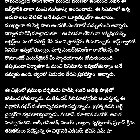
రామచంద్రుడే సాంగ్‌ కూడా ముందు వరుసలో ఉంటుంది..రథన్‌ ఈ
లవ్‌స్టోరీకి చాలా మంచి సంగీతాన్ని అందించాడు. ఈ సినిమాలో ఉన్న
ఆరుపాటలు వేటికవే అనే విధంగా బ్యూటిఫుల్‌గా ఉంటాయి.
ముఖ్యంగా ఈ పెళ్లి పాట అందరికి ఎంతగానో నచ్చుతుంది అన్నారు.
నిర్మాత హరీష్‌ మాట్లాడుతూ ” ఈ సినిమా చేసిన నా టెక్నిషియన్స్‌,
ఆర్టిస్ట్‌లు ఎంతో సపోర్ట్‌ చేసి మంచి ప్రొడక్ట్‌ను తీసుకొచ్చారు. బెస్ట్‌ క్వాలిటీ
సినిమా ఇవ్వబోతున్నాం. పూర్తి ఎంటర్‌టైనింగ్‌గా రాబోతున్న ఈ
రొమాంటిక్‌ ఎంటర్‌టైనర్‌ మీ హృదయాలను దోచుకుంటుంది.
తప్పకుండా నిర్మాతగా ఓ మంచి సినిమాను ఇవ్వబోతున్నాం అనే
నమ్మకం ఉంది. త్వరలో విడుదల తేదిని ప్రకటిస్తాం’ అన్నారు.
ఈ చిత్రంలో ప్రముఖ దర్శకుడు హరీష్ శంకర్ అతిథి పాత్రలో
కనిపించబోతున్నాడు. మణికందన్‌ సినిమాటోగ్రఫీని అందిస్తున్న ఈ
చిత్రానికి రథన్‌ సంగీతాన్నిసమాకూరుస్తున్నాడు. బ్రహ్మా కడలి ఆర్ట్‌
డైరెక్టర్‌గా వ్యవహరిస్తున్నాడు. సుహాస్‌, మాళవిక మనోజ్‌, అనిత
హస్సానందిని, అలీ, రవీందర్‌, విజయ్‌ , బబ్లూ, పృథ్వీరాజ్‌, ప్రభాస్‌ శ్రీను
తదితరులు నటిస్తున్న ఈ చిత్రానికి ఎడిటర్‌: భవిన్‌.ఎమ్‌.షా