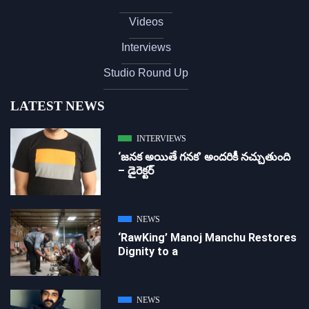
Videos
Interviews
Studio Round Up
LATEST NEWS
INTERVIEWS
‘జ‌న‌క అయితే గ‌న‌క‌’ అందరికీ నచ్చుతుంది
– డైరెక్ట‌ర్
NEWS
‘RawKing’ Manoj Manchu Restores
Dignity to a
NEWS