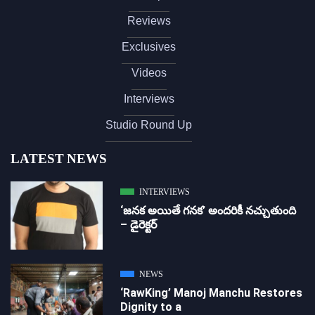
Reviews
Exclusives
Videos
Interviews
Studio Round Up
LATEST NEWS
INTERVIEWS
‘జ‌న‌క అయితే గ‌న‌క‌’ అందరికీ నచ్చుతుంది
– డైరెక్ట‌ర్
NEWS
‘RawKing’ Manoj Manchu Restores
Dignity to a