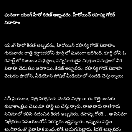
ఘనంగా యంగ్ హీరో కిరణ్ అబ్బవరం, హీరోయిన్ రహస్య గోరక్
వివాహం
యంగ్ హీరో కిరణ్ అబ్బవరం, హీరోయిన్ రహస్య గోరక్ వివాహం
గురువారం రాత్రి కర్ణాటకలోని కూర్గ్ లో ఘనంగా జరిగింది. కూర్గ్ లోని ఓ
రిసార్ట్ లో కుటుంబ సభ్యులు, సన్నిహితులైన మిత్రుల సమక్షంలో వీరి
వివాహ వేడుకలు జరిగాయి. కిరణ్ అబ్బవరం, రహస్య గోరక్ వివాహ
వేడుకల ఫొటోస్, వీడియోస్ సోషల్ మీడియాలో సందడి చేస్తున్నాయి.
సినీ ప్రియులు, చిత్ర పరిశ్రమకు చెందిన మిత్రులు ఈ కొత్త జంటకు
శుభాకాంక్షలు చెబుతూ పోస్ట్ లు చేస్తున్నారు. రాజావారు రాణిగారు
సినిమాలో కలిసి నటించిన కిరణ్ అబ్బవరం, రహస్య గోరక్… ఆ సినిమా
చిత్రీకరణ సమయంలోనే పరస్పరం ఇష్టపడ్డారు. ఇప్పుడు పెద్దల
అంగీకారంతో వైవాహిక బంధంలోకి అడుగుపెట్టారు. కిరణ్ అబ్బవరం