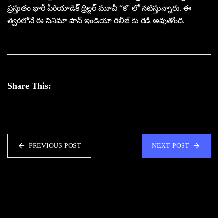
ప్రస్తుతం భారీ పీరియాడిక్ థ్రిల్లర్ మూవీ “క” లో నటిస్తున్నారు. ఈ
త్వరలోనే ఈ సినిమా పాన్ ఇండియా రిలీజ్ కు రెడీ అవుతోంది.
Share This:
PREVIOUS POST
NEXT POST