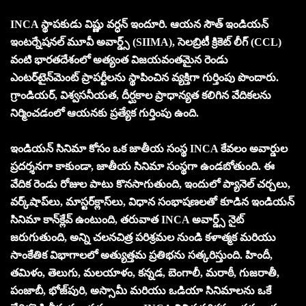
INCA స్థాపకుడు విష్ణు వర్ధన్ ఇందూరి. ఆయన సౌత్ ఇండియన్
ఇంటర్నేషనల్ మూవీ అవార్డ్స్ (SIIMA), సెలబ్రిటీ క్రికెట్ లీగ్ (CCL)
వంటి భారతదేశంలో అత్యంత విజయవంతమైన రెండు
ఎంటర్‌టైన్‌మెంట్ ప్రాపర్టీలను స్థాపించిన వ్యక్తిగా గుర్తింపు పొందారు.
గ్రాండియర్, విశ్వసనీయత, దీర్ఘకాల ప్రాధాన్యత కలిగిన వేదికలను
నిర్మించడంలో ఆయనకు ప్రత్యేక గుర్తింపు ఉంది.
ఇండియన్ సినిమా కోసం ఒక జాతీయ సంస్థ INCA కేవలం అవార్డుల
ప్రదర్శనగా కాకుండా, జాతీయ సినిమా సంస్థగా ఉండబోతుంది. ఈ
వేదిక రెండు రోజుల పాటు కొనసాగుతుంది, ఇందులో ప్యానెల్ చర్చలు,
వర్క్‌షాప్‌లు, మాస్టర్‌క్లాస్‌లు, విధాన సంభాషణలతో కూడిన ఇండియన్
సినిమా కాన్‌క్లేవ్ ఉంటుంది, తరువాత INCA అవార్డ్స్ నైట్
జరుగుతుంది, అన్ని చలనచిత్ర పరిశ్రమల నుండి కళాత్మక మరియు
సాంకేతిక విభాగాలలో అత్యుత్తమ ప్రతిభను సత్కరిస్తుంది. హిందీ,
తమిళం, తెలుగు, మలయాళం, కన్నడ, బెంగాలీ, మరాఠీ, గుజరాతీ,
పంజాబీ, భోజ్‌పురి, అస్సామీ మరియు ఒడియా సినిమాలను ఒకే