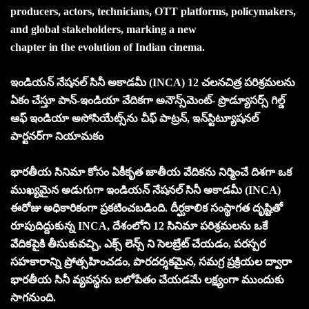
producers, actors, technicians, OTT platforms, policymakers,
and global stakeholders, marking a new
chapter in the evolution of Indian cinema.
ఇండియన్ నేషనల్ సినీ అకాడమీ (INCA) 12 చలనచిత్ర పరిశ్రమలను
ఏకం చేస్తూ పాన్-ఇండియా వేదికగా అనౌన్స్‌మెంట్- ప్రొడ్యూసర్స్ గిల్డ్
ఆఫ్ ఇండియా అసోసియేట్స్‌ను చీఫ్ పాట్రన్, ఇన్‌స్టిట్యూషనల్
పార్టనర్‌గా నియామకం
భారతీయ సినిమా కోసం ఏకీకృత జాతీయ వేదికను నిర్మించే దిశగా ఒక
ముఖ్యమైన అడుగుగా ఇండియన్ నేషనల్ సినీ అకాడమీ (INCA)
ఈరోజు అధికారికంగా ప్రకటించబడింది. దీర్ఘకాలిక సంస్థాగత దృష్టితో
రూపుదిద్దుకున్న INCA, దేశంలోని 12 సినిమా పరిశ్రమలను ఒకే
వేదికపైకి తీసుకువచ్చి, ఎక్స్ లెన్స్ ని సెలబ్రేట్ చేయడం, పరస్పర
సహకారాన్ని ప్రోత్సహించడం, పారదర్శకమైన, సమగ్ర ప్రక్రియల ద్వారా
భారతీయ సినీ వ్యవస్థను బలోపేతం చేయడమే లక్ష్యంగా ముందుకు
సాగనుంది.