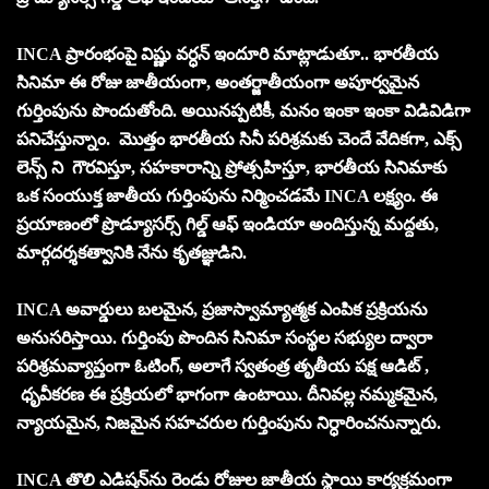
INCA ప్రారంభంపై విష్ణు వర్ధన్ ఇందూరి మాట్లాడుతూ.. భారతీయ
సినిమా ఈ రోజు జాతీయంగా, అంతర్జాతీయంగా అపూర్వమైన
గుర్తింపును పొందుతోంది. అయినప్పటికీ, మనం ఇంకా ఇంకా విడివిడిగా
పనిచేస్తున్నాం. మొత్తం భారతీయ సినీ పరిశ్రమకు చెందే వేదికగా, ఎక్స్
లెన్స్ ని గౌరవిస్తూ, సహకారాన్ని ప్రోత్సహిస్తూ, భారతీయ సినిమాకు
ఒక సంయుక్త జాతీయ గుర్తింపును నిర్మించడమే INCA లక్ష్యం. ఈ
ప్రయాణంలో ప్రొడ్యూసర్స్ గిల్డ్ ఆఫ్ ఇండియా అందిస్తున్న మద్దతు,
మార్గదర్శకత్వానికి నేను కృతజ్ఞుడిని.
INCA అవార్డులు బలమైన, ప్రజాస్వామ్యాత్మక ఎంపిక ప్రక్రియను
అనుసరిస్తాయి. గుర్తింపు పొందిన సినిమా సంస్థల సభ్యుల ద్వారా
పరిశ్రమవ్యాప్తంగా ఓటింగ్, అలాగే స్వతంత్ర తృతీయ పక్ష ఆడిట్ ,
ధృవీకరణ ఈ ప్రక్రియలో భాగంగా ఉంటాయి. దీనివల్ల నమ్మకమైన,
న్యాయమైన, నిజమైన సహచరుల గుర్తింపును నిర్ధారించనున్నారు.
INCA తొలి ఎడిషన్‌ను రెండు రోజుల జాతీయ స్థాయి కార్యక్రమంగా