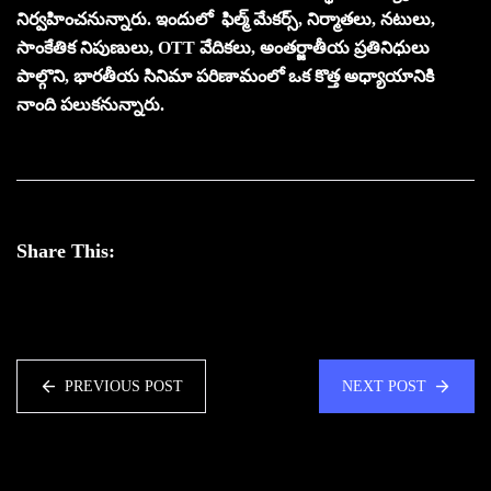
నిర్వహించనున్నారు. ఇందులో ఫిల్మ్ మేకర్స్, నిర్మాతలు, నటులు,
సాంకేతిక నిపుణులు, OTT వేదికలు, అంతర్జాతీయ ప్రతినిధులు
పాల్గొని, భారతీయ సినిమా పరిణామంలో ఒక కొత్త అధ్యాయానికి
నాంది పలుకనున్నారు.
Share This:
PREVIOUS POST
NEXT POST