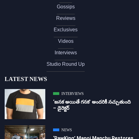
Gossips
Reviews
Exclusives
Videos
Interviews
Studio Round Up
LATEST NEWS
INTERVIEWS
‘జ‌న‌క అయితే గ‌న‌క‌’ అందరికీ నచ్చుతుంది
– డైరెక్ట‌ర్
NEWS
‘RawKing’ Manoj Manchu Restores