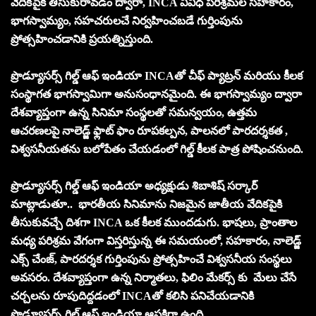
వేదికపైకి తీసుకురావడం ద్వారా, INCA వివిధ పరిశ్రమల సహకారం,
భాగస్వామ్యం, సహచరులచే నిర్వహించబడే గుర్తింపును
ప్రోత్సహించడానికి ప్రయత్నిస్తుంది.
ప్రొడ్యూసర్స్ గిల్డ్ ఆఫ్ ఇండియా INCAతో చీఫ్ ప్యాట్రన్ మరియు కీలక
సంస్థాగత భాగస్వామిగా అనుసంధానమైంది. ఈ భాగస్వామ్యం ద్వారా
దేశవ్యాప్తంగా ఉన్న సినిమా సంస్థలతో సమన్వయం, ఉత్తమ
ఆచరణలపై నాలెడ్జ్ ఫ్లాట్ ఫాం రూపకల్పన, పాలనలో పారదర్శకత ,
విశ్వసనీయతను బలోపేతం చేయడంలో గిల్డ్ కీలక పాత్ర పోషించనుంది.
ప్రొడ్యూసర్స్ గిల్డ్ ఆఫ్ ఇండియా అధ్యక్షుడు శిబాశిష్ సర్కార్
మాట్లాడుతూ.. భారతీయ సినిమాను నిజమైన జాతీయ వేదికపైకి
తీసుకువచ్చే దిశగా INCA ఒక కీలక ముందడుగు. భాషలు, ప్రాంతాల
మధ్య పరిశ్రమ వేగంగా విస్తరిస్తున్న ఈ సమయంలో, సహకారం, నాలెడ్జ్
ఎక్స్ చేంజ్, పారదర్శక గుర్తింపును ప్రోత్సహించే విశ్వసనీయ సంస్థలు
అవసరం. దేశవ్యాప్తంగా ఉన్న నిర్మాతలు, ఫిలిం మేకర్స్ కు మేలు చేసే
చర్చలను రూపుదిద్దడంలో INCAతో కలిసి పనిచేయడానికి
ప్రొడ్యూసర్స్ గిల్డ్ ఆఫ్ ఇండియా ఆసక్తిగా ఉంది.