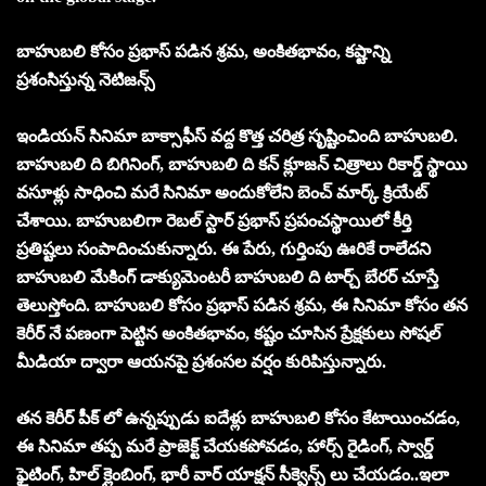
బాహుబలి కోసం ప్రభాస్ పడిన శ్రమ, అంకితభావం, కష్టాన్ని
ప్రశంసిస్తున్న నెటిజన్స్
ఇండియన్ సినిమా బాక్సాఫీస్ వద్ద కొత్త చరిత్ర సృష్టించింది బాహుబలి.
బాహుబలి ది బిగినింగ్, బాహుబలి ది కన్ క్లూజన్ చిత్రాలు రికార్డ్ స్థాయి
వసూళ్లు సాధించి మరే సినిమా అందుకోలేని బెంచ్ మార్క్ క్రియేట్
చేశాయి. బాహుబలిగా రెబల్ స్టార్ ప్రభాస్ ప్రపంచస్థాయిలో కీర్తి
ప్రతిష్టలు సంపాదించుకున్నారు. ఈ పేరు, గుర్తింపు ఊరికే రాలేదని
బాహుబలి మేకింగ్ డాక్యుమెంటరీ బాహుబలి ది టార్చ్ బేరర్ చూస్తే
తెలుస్తోంది. బాహుబలి కోసం ప్రభాస్ పడిన శ్రమ, ఈ సినిమా కోసం తన
కెరీర్ నే పణంగా పెట్టిన అంకితభావం, కష్టం చూసిన ప్రేక్షకులు సోషల్
మీడియా ద్వారా ఆయనపై ప్రశంసల వర్షం కురిపిస్తున్నారు.
తన కెరీర్ పీక్ లో ఉన్నప్పుడు ఐదేళ్లు బాహుబలి కోసం కేటాయించడం,
ఈ సినిమా తప్ప మరే ప్రాజెక్ట్ చేయకపోవడం, హార్స్ రైడింగ్, స్వార్డ్
ఫైటింగ్, హిల్ క్లైంబింగ్, భారీ వార్ యాక్షన్ సీక్వెన్స్ లు చేయడం..ఇలా