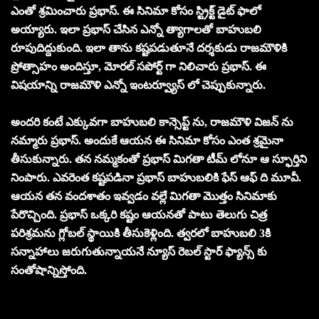
ఎంతో శ్రమించారు ప్రభాస్. ఈ సినిమా కోసం స్ట్రిక్ట్ డైట్ ఫాలో
అయ్యారు. ఇలా ప్రభాస్ చేసిన ఎన్నో త్యాగాలతో బాహుబలి
రూపుదిద్దుకుంది. ఇలా తాను కష్టపడుతూనే దర్శకుడు రాజమౌళికి
ప్రోత్సాహం అందిస్తూ, మోరల్ సపోర్ట్ గా నిలిచారు ప్రభాస్. ఈ
విషయాన్ని రాజమౌళి ఎన్నో ఇంటర్వ్యూస్ లో చెప్పుకున్నారు.
అందరి కంటే ఎక్కువగా బాహుబలి కాన్సెప్ట్ ను, రాజమౌళి విజన్ ను
నమ్మారు ప్రభాస్. అందుకే ఆయన ఈ సినిమా కోసం ఎంత శ్రమైనా
తీసుకున్నారు. తన నమ్మకంతో ప్రభాస్ మిగతా టీమ్ లోనూ ఆ స్ఫూర్తిని
నింపారు. ఎవరెంత కష్టపడినా ప్రభాస్ బాహుబలికి ఫేస్ ఆఫ్ ది మూవీ.
ఆయన తన వందశాతం ఇవ్వడం వల్లే మిగతా మొత్తం సినిమాకు
పేరొచ్చింది. ప్రభాస్ ఒక్కరి కష్టం ఆయనతో పాటు తెలుగు చిత్ర
పరిశ్రమను గ్లోబల్ స్థాయికి తీసుకెళ్లింది. త్వరలో బాహుబలి 3కి
సన్నాహాలు జరుగుతున్నాయనే న్యూస్ రెబల్ స్టార్ ఫ్యాన్స్ కు
సంతోషాన్నిస్తోంది.