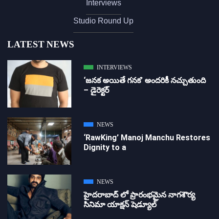
Interviews
Studio Round Up
LATEST NEWS
INTERVIEWS
‘జ‌న‌క అయితే గ‌న‌క‌’ అందరికీ నచ్చుతుంది
– డైరెక్ట‌ర్
NEWS
‘RawKing’ Manoj Manchu Restores
Dignity to a
NEWS
హైదరాబాద్ లో ప్రారంభమైన నాగశౌర్య
సినిమా యాక్షన్ షెడ్యూల్