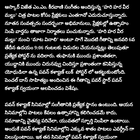
ఆస్కార్ విజేత ఎం.ఎం. కీరవాణి సంగీతం అందిస్తున్న ‘హరి హర వీర
మల్లు’ చిత్ర పాటల కోసం ప్రేక్షకులు ఎంతగానో ఎదురుచూస్తున్నారు.
నూతన సంవత్సరం సందర్భంగా అభిమానులు, ప్రేక్షకుల్లో ఉత్సాహం
నింపే వార్తను తాజాగా నిర్మాతలు పంచుకున్నారు. ‘హరి హర వీర
మల్లు’ నుంచి ‘మాట వినాలి’ అంటూ సాగే మొదటి గీతాన్ని జనవరి 6వ
తేదీన ఉదయం 9:06 గంటలకు విడుదల చేయనున్నట్లు తెలుపుతూ
ప్రత్యేక పోస్టర్ ను వదిలారు. తుఫానుకి ముందు ప్రశాంతతలా,
యుద్ధానికి ముందు చిరునవ్వు చిందిస్తూ ప్రశాంతంగా కనిపిస్తున్న
యోధుడిలా ఉన్న పవన్ కళ్యాణ్ లుక్ పోస్టర్ లో ఆకట్టుకుంటోంది.
పెంచల్ దాస్ సాహిత్యం అందించిన ఈ గీతాన్ని పవర్ స్టార్ పవన్
కళ్యాణ్ స్వయంగా ఆలపించడం విశేషం.
పవన్ కళ్యాణ్ సినిమాల్లో సంగీతానికి ప్రత్యేక స్థానం ఉంటుంది. ఆయన
సినిమాల్లోని పాటలు కేవలం ఉత్సాహాన్ని కలిగించడమే కాదు,
సమాజాన్ని చైతన్య పరిచేలా, యువతలో స్ఫూర్తి నింపేలా ఉంటాయి.
అందుకే పవన్ కళ్యాణ్ సినిమాల్లోని ఎక్కువ శాతం పాటలు ఎవర్గ్రీన్ గా
నిలుస్తుంటాయి. ఇక తన సినిమాల్లో పవన్ కళ్యాణ్ స్వయంగా