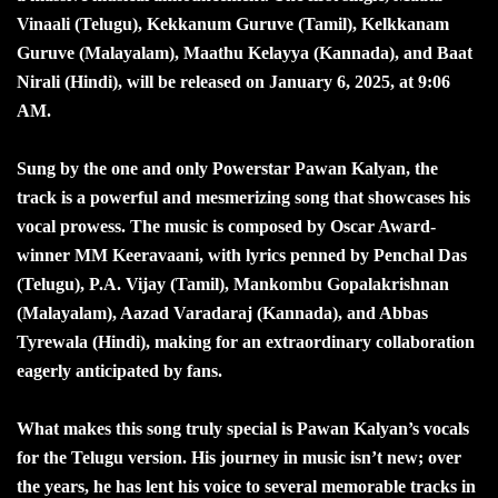
Vinaali (Telugu), Kekkanum Guruve (Tamil), Kelkkanam
Guruve (Malayalam), Maathu Kelayya (Kannada), and Baat
Nirali (Hindi), will be released on January 6, 2025, at 9:06
AM.
Sung by the one and only Powerstar Pawan Kalyan, the
track is a powerful and mesmerizing song that showcases his
vocal prowess. The music is composed by Oscar Award-
winner MM Keeravaani, with lyrics penned by Penchal Das
(Telugu), P.A. Vijay (Tamil), Mankombu Gopalakrishnan
(Malayalam), Aazad Varadaraj (Kannada), and Abbas
Tyrewala (Hindi), making for an extraordinary collaboration
eagerly anticipated by fans.
What makes this song truly special is Pawan Kalyan’s vocals
for the Telugu version. His journey in music isn’t new; over
the years, he has lent his voice to several memorable tracks in