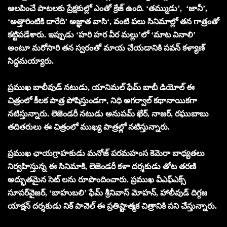
ఆలపించే పాటలకు ప్రేక్షకుల్లో ఎంతో క్రేజ్ ఉంది. ‘తమ్ముడు’, ‘జానీ’,
‘అత్తారింటికి దారేది’ అజ్ఞాత వాసి‘, వంటి పలు సినిమాల్లో తన గాత్రంతో
కట్టిపడేశారు. ఇప్పుడు ‘హరి హర వీర మల్లు’లో ‘మాట వినాలి’
అంటూ మరోసారి తన స్వరంతో మాయ చేయడానికి పవన్ కళ్యాణ్
సిద్ధమయ్యారు.
ప్రముఖ బాలీవుడ్ నటుడు, యానిమల్ ఫేమ్ బాబీ డియోల్ ఈ
చిత్రంలో కీలక పాత్ర పోషిస్తుండగా, నిధి అగర్వాల్ కథానాయికగా
నటిస్తున్నారు. లెజెండరీ నటుడు అనుపమ్ ఖేర్, నాజర్, రఘుబాబు
తదితరులు ఈ చిత్రంలో ముఖ్య పాత్రల్లో నటిస్తున్నారు.
ప్రముఖ ఛాయగ్రాహకుడు మనోజ్ పరమహంస కెమెరా బాధ్యతలు
నిర్వహిస్తున్న ఈ సినిమాకి, లెజెండరీ కళా దర్శకుడు తోట తరణి
అద్భుతమైన సెట్ లను రూపొందించారు. ప్రముఖ వీఎఫ్ఎక్స్
సూపర్‌వైజర్, ‘బాహుబలి’ ఫేమ్ శ్రీనివాస్ మోహన్, హాలీవుడ్ దిగ్గజ
యాక్షన్ దర్శకుడు నిక్ పావెల్ ఈ ప్రతిష్టాత్మక చిత్రానికి పని చేస్తున్నారు.