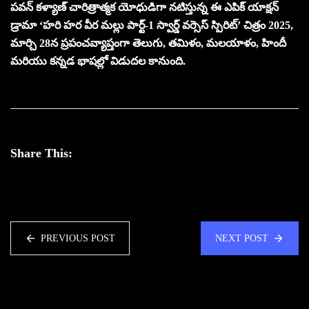
పవన్ కళ్యాణ్ చారిత్రాత్మక యోధుడిగా నటిస్తున్న ఈ ఎపిక్ యాక్షన్
డ్రామా ‘హరి హర వీర మల్లు పార్ట్-1 స్వార్డ్ వర్సెస్ స్పిరిట్’ చిత్రం 2025,
మార్చి 28న ప్రపంచవ్యాప్తంగా తెలుగు, తమిళం, మలయాళం, హిందీ
మరియు కన్నడ భాషల్లో విడుదల కానుంది.
Share This:
PREVIOUS POST
NEXT POST