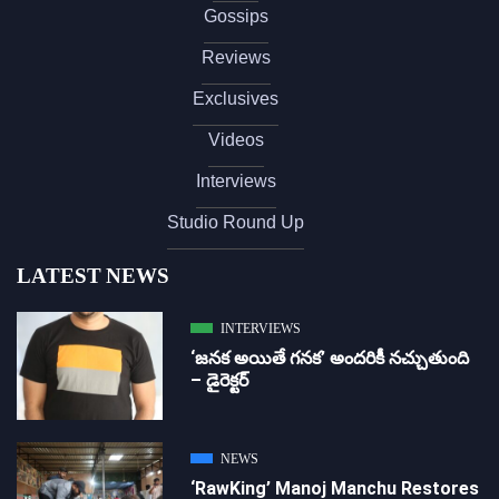
Gossips
Reviews
Exclusives
Videos
Interviews
Studio Round Up
LATEST NEWS
INTERVIEWS
‘జ‌న‌క అయితే గ‌న‌క‌’ అందరికీ నచ్చుతుంది
– డైరెక్ట‌ర్
NEWS
‘RawKing’ Manoj Manchu Restores