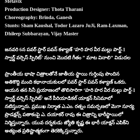
Metavix
Production Designer: Thota Tharani
Choreography: Brinda, Ganesh
Stunts: Sham Kaushal, Todor Lazaro JuJi, Ram-Laxman,
Dhileep Subbarayan, Vijay Master
జనవరి 6న పవర్ స్టార్ పవన్ కళ్యాణ్ ‘హరి హర వీర మల్లు పార్ట్-1
స్వార్డ్ వర్సెస్ స్పిరిట్’ నుంచి మొదటి గీతం ” మాట వినాలి” విడుదల
ప్రాంతీయ భాషా చిత్రాలతోనే జాతీయ స్థాయి గుర్తింపు పొందిన
అతికొద్ది మంది కథానాయకులలో పవర్ స్టార్ పవన్ కళ్యాణ్ ఒకరు.
ఆయన తన సినీ ప్రయాణంలో తొలిసారిగా ‘హరి హర వీర మల్లు పార్ట్-1
స్వార్డ్ వర్సెస్ స్పిరిట్’ అనే పీరియాడికల్ యాక్షన్ సినిమాలో
నటిస్తున్నారు. ప్రముఖ నిర్మాత ఎ.ఎం. రత్నం సమర్పణలో మెగా సూర్య
ప్రొడక్షన్స్ పతాకంపై ఎ. దయాకర్ రావు ఈ చిత్రాన్ని భారీస్థాయిలో
నిర్మిస్తున్నారు. యువ దర్శకుడు జ్యోతి కృష్ణ ఈ భారీ యాక్షన్ ఎపిక్‌ని
అత్యంత ప్రతిష్టాత్మకంగా తెరకెక్కిస్తున్నారు.