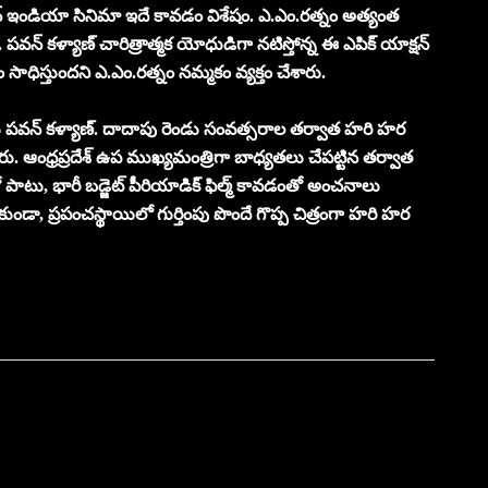
న్ ఇండియా సినిమా ఇదే కావడం విశేషం. ఎ.ఎం.రత్నం అత్యంత
్నారు. పవన్ కళ్యాణ్ చారిత్రాత్మక యోధుడిగా నటిస్తోన్న ఈ ఎపిక్ యాక్షన్
ధిస్తుందని ఎ.ఎం.రత్నం నమ్మకం వ్యక్తం చేశారు.
ారు పవన్ కళ్యాణ్. దాదాపు రెండు సంవత్సరాల తర్వాత హరి హర
రు. ఆంధ్రప్రదేశ్ ఉప ముఖ్యమంత్రిగా బాధ్యతలు చేపట్టిన తర్వాత
పాటు, భారీ బడ్జెట్ పీరియాడిక్ ఫిల్మ్ కావడంతో అంచనాలు
డా, ప్రపంచస్థాయిలో గుర్తింపు పొందే గొప్ప చిత్రంగా హరి హర