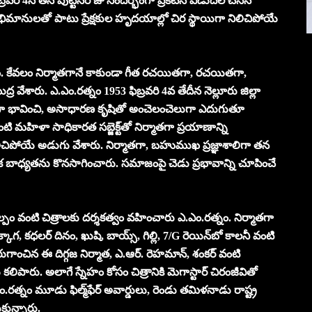
ఫిబ్రవరి 4న తన పుట్టినరోజు సందర్భంగా ప్రకటన విడుదల చేసిన
ిమానులతో పాటు ప్రేక్షకుల హృదయాల్లో చిర స్థాయిగా నిలిచిపోయే
నం. కేవలం నిర్మాతగానే కాకుండా గీత రచయితగా, రచయితగా,
 వేశారు. ఎ.ఎం.రత్నం 1953 ఫిబ్రవరి 4వ తేదీన నెల్లూరు జిల్లా
వితంగా భావించి, అసాధారణ కృషితో అంచెలంచెలుగా ఎదుగుతూ
టి మహిళా సాధికారత సబ్జెక్ట్‌తో నిర్మాతగా ప్రయాణాన్ని
నిలిచిపోయే అడుగు వేశారు. నిర్మాతగా, బహుముఖ ప్రజ్ఞాశాలిగా తన
 బాధ్యతను కొనసాగించారు. సమాజంపై చెడు ప్రభావాన్ని చూపించే
కల్పం వంటి చిత్రాలకు దర్శకత్వం వహించారు ఎ.ఎం.రత్నం. నిర్మాతగా
, కధలర్ దినం, ఖుషి, బాయ్స్, గిల్లి, 7/G రెయిన్‌బో కాలనీ వంటి
 పేరుగాంచిన ఈ దిగ్గజ నిర్మాత, ఎ.ఆర్. రెహమాన్, శంకర్ వంటి
పారు. అలాగే స్నేహం కోసం చిత్రానికి మెగాస్టార్ చిరంజీవితో
ం.రత్నం మూడు ఫిల్మ్‌ఫేర్ అవార్డులు, రెండు తమిళనాడు రాష్ట్ర
కున్నారు.