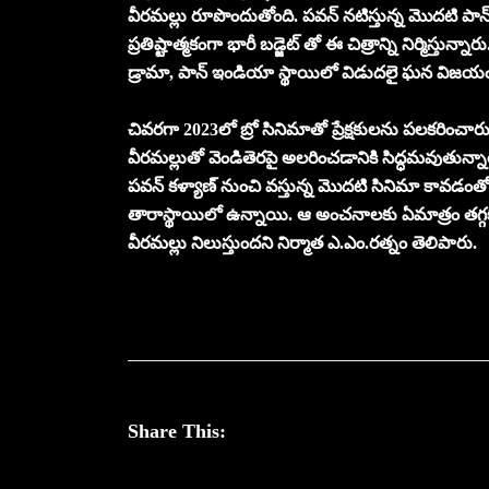
వీరమల్లు రూపొందుతోంది. పవన్ నటిస్తున్న మొదటి పా
ప్రతిష్టాత్మకంగా భారీ బడ్జెట్ తో ఈ చిత్రాన్ని నిర్మిస్తున
డ్రామా, పాన్ ఇండియా స్థాయిలో విడుదలై ఘన విజయం సా
చివరగా 2023లో బ్రో సినిమాతో ప్రేక్షకులను పలకరించ
వీరమల్లుతో వెండితెరపై అలరించడానికి సిద్ధమవుతున్నా
పవన్ కళ్యాణ్ నుంచి వస్తున్న మొదటి సినిమా కావడంతో 
తారాస్థాయిలో ఉన్నాయి. ఆ అంచనాలకు ఏమాత్రం తగ్గకుం
వీరమల్లు నిలుస్తుందని నిర్మాత ఎ.ఎం.రత్నం తెలిపారు.
Share This: