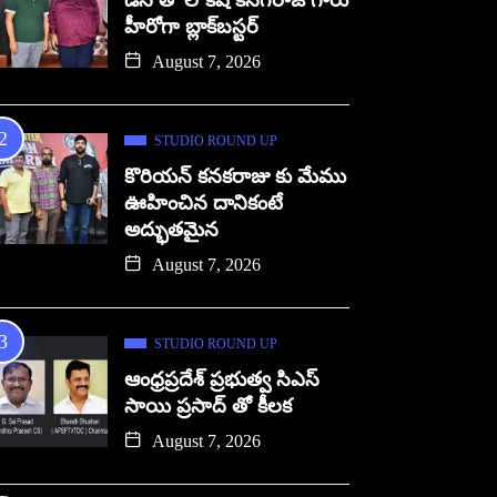
డిసి తో లోకేష్ కనగరాజ్ గారు
హీరోగా బ్లాక్‌బస్టర్
August 7, 2026
STUDIO ROUND UP
కొరియన్ కనకరాజు కు మేము
ఊహించిన దానికంటే
అద్భుతమైన
August 7, 2026
STUDIO ROUND UP
ఆంధ్రప్రదేశ్ ప్రభుత్వ సిఎస్
సాయి ప్రసాద్ తో కీలక
August 7, 2026