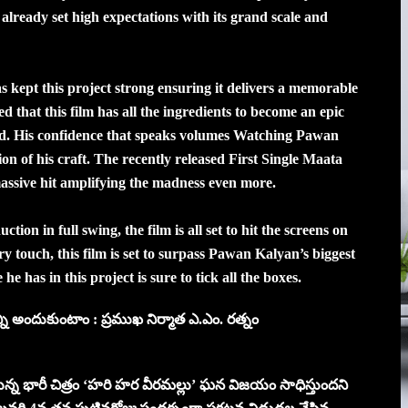
lready set high expectations with its grand scale and
ept this project strong ensuring it delivers a memorable
d that this film has all the ingredients to become an epic
d. His confidence that speaks volumes Watching Pawan
on of his craft. The recently released First Single Maata
assive hit amplifying the madness even more.
on in full swing, the film is all set to hit the screens on
touch, this film is set to surpass Pawan Kalyan’s biggest
e has in this project is sure to tick all the boxes.
ి అందుకుంటాం : ప్రముఖ నిర్మాత ఎ.ఎం. రత్నం
్తున్న భారీ చిత్రం ‘హరి హర వీరమల్లు’ ఘన విజయం సాధిస్తుందని