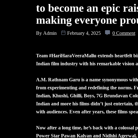
to become an epic rai
making everyone pr
By
Admin
February 4, 2025
0 Comment
Team #HariHaraVeeraMallu extends heartfelt bir
Indian film industry with his remarkable vision a
A.M. Rathnam Garu is a name synonymous with 
from experimenting and redefining the norms. F
Indian, Khushi, Ghilli, Boys, 7G Brundavan Col
Indian and more his films didn’t just entertain, 
with audiences. Even after years, these films spe
Now after a long time, he’s back with a colossal
Power Star Pawan Kalyan and Nidhhi Agerwal, d