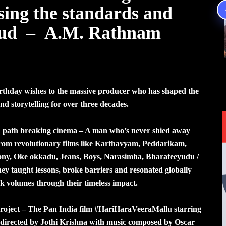
sing the standards and
oud – A.M. Rathnam
thday wishes to the massive producer who has shaped the
nd storytelling for over three decades.
path breaking cinema – A man who’s never shied away
rom revolutionary films like Karthavyam, Peddarikam,
ony, Oke okkadu, Jeans, Boys, Narasimha, Bharateeyudu /
they taught lessons, broke barriers and resonated globally
ak volumes through their timeless impact.
 project – The Pan India film #HariHaraVeeraMallu starring
irected by Jothi Krishna with music composed by Oscar