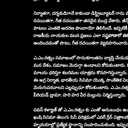
నిర్మాతగా, దర్శకుడిగానే కాకుండా డిస్ట్రిబ్యూటర్ గాను 
రచయితగా, గీత రచయితగా తనదైన ముద్ర వేశారు. జీన్స
పాటలు ఎంతటి ఆదరణ పొందాయో తెలిసిందే. ఇప్పటికీ ఎ
రాజకీయ నాయకుల వలన ప్రజలు ఎలా నష్టపోతారో తెలిపే కథ
అందించడంతో పాటు, గీత రచయితగా వ్యవహరించారు
ఎ.ఎం.రత్నం సమాజంలో సానుకూలతను వ్యాప్తి చేయడమే లక
మన దేశం, సమాజం మెరుగ్గా ఉండాలని కోరుకుంటారు. గొ
మాలను ధరిస్తూ శబరిమల యాత్రను కొనసాగిస్తున్నారు
ఈ అగ్ర నిర్మాత, భారతీయ సినిమా యొక్క సాంకేతిక వ
మెరుగుపరచాలని ఎల్లప్పుడూ కోరుకుంటారు. ఎ.ఎం.రత్నం 
పీరియడ్ డ్రామా, హరి హర వీర మల్లును నిర్మిస్తున్నారు.
పవన్ కళ్యాణ్ తో ఎ.ఎం.రత్నం కు ఎంతో అనుబంధం ఉం
ఖుషి సినిమా తెలుగు సినీ పరిశ్రమలో ఎవర్ గ్రీన్ చిత
హృదయాల్లో ప్రత్యేక స్థానాన్ని సంపాదించుకుంది. ఇ