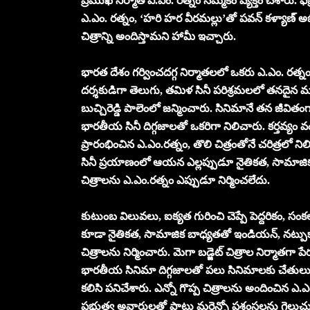
ప్రముఖ నిర్మాత ఎ.ఎం. రత్నం నమ్మకం వ్యక్తం చేశారు. 
ఎ.ఎం. రత్నం, ‘హరి హర వీరమల్లు’తో పవన్ కళ్యాణ్ అభ
చిత్రాన్ని అందిస్తామని హామీ ఇచ్చారు.
భారత దేశం గర్వించదగ్గ నిర్మాతలలో ఒకరు ఎ.ఎం. రత్
దర్శకుడిగా తెలుగు, తమిళ సినీ పరిశ్రమలలో తనదైన ముద్ర
బుచ్చిరెడ్డి పాలెంలో జన్మించారు. సినిమానే తన జీ
భారతీయ సినీ దిగ్గజాలతో ఒకరిగా నిలిచారు. కర్తవ్యం వం
ప్రారంభించిన ఎ.ఎం.రత్నం, తొలి చిత్రంతోనే చరిత్రలో 
సినీ ప్రయాణంలో ఆయన ఎల్లప్పుడూ నైతికత, సామాజిక
చిత్రాలను ఎ.ఎం.రత్నం ఎప్పుడూ నిర్మించలేదు.
కుటుంబ విలువలు, ఐక్యత గురించి చెప్పే పెద్దరికం, సం
కూడా నైతికత, సామాజిక బాధ్యతతో ఇండియన్, నట్పుక్కాగ
చిత్రాలను నిర్మించారు. మెగా బడ్జెట్ చిత్రాల నిర్మాతగా
భారతీయ సినిమా దిగ్గజాలతో పలు సినిమాలకు చేతులు కలి
కలిసి పనిచేశారు. ఎన్నో గొప్ప చిత్రాలను అందించిన ఎ.ఎ
ప్రభుత్వ అవార్డులతో పాటు మరెన్నో ప్రశంసలను గెలుచు