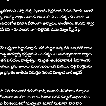
వ్యవహరించి ఎన్నో గొప్ప చిత్రాలను ప్రేక్షకులకు చేరువ చేశారు. అలాగే
్, బాయ్స్ చిత్రాల తెలుగు పాటలను ఎ.ఎం.రత్నం రచించారు. ఆ
ందరికో అభిమాన గీతాలుగా ఉన్నాయి. అంతేకాదు, కొందరు స్వార్థ
గా రూపొందిన నాగ చిత్రానికి, ఎ.ఎం.రత్నం స్క్రీన్ ప్లే
.
్ష్యంగా పెట్టుకున్నారు. తన చుట్టూ ఉన్న ప్రతి ఒక్కరితో పాటు
ప్ప అయ్యప్ప భక్తుడైన ఎ.ఎం.రత్నం, 42 సంవత్సరాలుగా స్వామి
. తన వినయం, దాతృత్వం, నిబద్ధత, అంకితభావానికి పేరుగాంచిన
ిలువలు, ప్రమాణాలను మెరుగుపరచాలని మరియు చిత్ర పరిశ్రమను
ప్రస్తుతం జాతీయ సమగ్రత గురించి మాట్లాడే భారీ బడ్జెట్
ది. వీరి కలయికలో గతంలో ఖుషి, బంగారం సినిమాలు వచ్చాయి.
్రాలలో ఒకటిగా నిలవగా, బంగారం సినిమా పవన్ కళ్యాణ్ అభిమానుల
ప్పుడు వీరి కలయికలో ముచ్చటగా మూడో సినిమాగా హరి హర