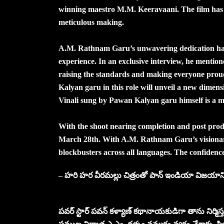
winning maestro M.M. Keeravaani. The film has a
meticulous making.
A.M. Rathnam Garu’s unwavering dedication has k
experience. In an exclusive interview, he mentione
raising the standards and making everyone prou
Kalyan garu in this role will unveil a new dimensi
Vinali sung by Pawan Kalyan garu himself is a m
With the shoot nearing completion and post producti
March 28th. With A.M. Rathnam Garu’s visionary 
blockbusters across all languages. The confidence h
– హరి హర వీరమల్లు చిత్రంతో పాన్ ఇండియా విజయాన్న
పవర్ స్టార్ పవన్ కళ్యాణ్ కథానాయకుడిగా తాను నిర్మిస