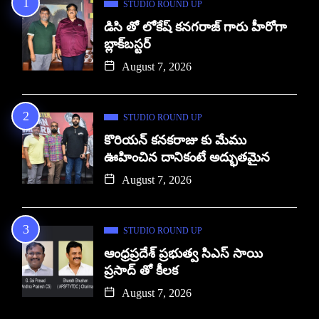
STUDIO ROUND UP
డిసి తో లోకేష్ కనగరాజ్ గారు హీరోగా
బ్లాక్‌బస్టర్
August 7, 2026
STUDIO ROUND UP
కొరియన్ కనకరాజు కు మేము
ఊహించిన దానికంటే అద్భుతమైన
August 7, 2026
STUDIO ROUND UP
ఆంధ్రప్రదేశ్ ప్రభుత్వ సిఎస్ సాయి
ప్రసాద్ తో కీలక
August 7, 2026