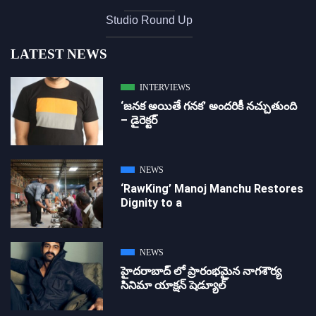
Studio Round Up
LATEST NEWS
INTERVIEWS
‘జ‌న‌క అయితే గ‌న‌క‌’ అందరికీ నచ్చుతుంది
– డైరెక్ట‌ర్
NEWS
‘RawKing’ Manoj Manchu Restores
Dignity to a
NEWS
హైదరాబాద్ లో ప్రారంభమైన నాగశౌర్య
సినిమా యాక్షన్ షెడ్యూల్