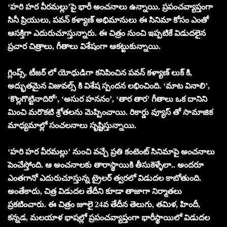
‘హరి హర వీరమల్లు’పై భారీ అంచనాలు ఉన్నాయి. ప్రపంచవ్యాప్తంగా
సినీ ప్రియులు, పవన్ కళ్యాణ్ అభిమానులు ఈ సినిమా కోసం ఎంతో
ఆసక్తిగా ఎదురుచూస్తున్నారు. ఈ చిత్రం నుంచి ఇప్పటికే విడుదలైన
ప్రచార చిత్రాలు, గీతాలు విశేషంగా ఆకట్టుకున్నాయి.
గ్లింప్స్, టీజర్ లో యోధుడిగా కనిపించిన పవన్ కళ్యాణ్ లుక్ కి,
అద్భుతమైన విజువల్స్ కి విశేష స్పందన లభించింది. ‘మాట వినాలి’,
‘కొల్లగొట్టినాదిరో’, ‘అసుర హననం’, ‘తార తార’ గీతాలు ఒక దానిని
మించి మరొకటి శ్రోతలను మెప్పించాయి. రికార్డు వ్యూస్ తో సామాజిక
మాధ్యమాల్లో సంచలనాలు సృష్టిస్తున్నాయి.
‘హరి హర వీరమల్లు’ నుంచి వచ్చే ప్రతి కంటెంట్ సినిమాపై అంచనాలు
పెంచేస్తోంది. ఆ అంచనాలకు తారాస్థాయికి తీసుకెళ్ళేలా.. అందరూ
ఎంతగానో ఎదురుచూస్తున్న ట్రైలర్ త్వరలో విడుదల కాబోతుంది.
అంతేకాదు, చిత్ర విడుదల తేదీని కూడా తాజాగా నిర్మాతలు
ప్రకటించారు. ఈ చిత్రం జూలై 24వ తేదీన తెలుగు, తమిళ, హిందీ,
కన్నడ, మలయాళ భాషల్లో ప్రపంచవ్యాప్తంగా భారీస్థాయిలో విడుదల