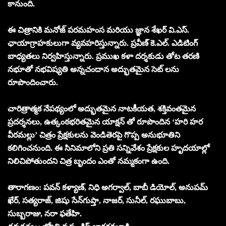
కానుంది.
ఈ చిత్రానికి మనోజ్ పరమహంస మరియు జ్ఞాన శేఖర్ వి.ఎస్.
ఛాయాగ్రాహకులుగా వ్యవహరిస్తున్నారు. ప్రవీణ్ కె.ఎల్. ఎడిటింగ్
బాధ్యతలు నిర్వహిస్తున్నారు. ప్రముఖ కళా దర్శకుడు తోట తరణి
నభూతో నభవిష్యతి అన్నచందాన అద్భుతమైన సెట్ లను
రూపొందించారు.
చారిత్రాత్మక నేపథ్యంలో అద్భుతమైన నాటకీయత, శక్తివంతమైన
ప్రదర్శనలు, ఉత్కంఠభరితమైన యాక్షన్ తో రూపొందిన ‘హరి హర
వీరమల్లు’ చిత్రం ప్రేక్షకులను వెండితెరపై గొప్ప అనుభూతిని
కలిగించనుంది. ఈ సినిమాలోని ప్రతి సన్నివేశం ప్రేక్షకుల హృదయాల్లో
నిలిచిపోతుందని చిత్ర బృందం ఎంతో నమ్మకంగా ఉంది.
తారాగణం: పవన్ కళ్యాణ్, నిధి అగర్వాల్, బాబీ డియోల్, అనుపమ్
ఖేర్, సత్యరాజ్, జిషు సేన్‌గుప్తా, నాజర్, సునీల్, రఘుబాబు,
సుబ్బరాజు, నరా ఫతేహి.