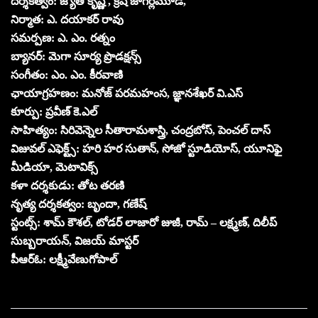
దర్శకత్వం: జ్యోతి కృష్ణ , క్రిష్ జాగర్లమూడి,
నిర్మాత: ఎ. దయాకర్ రావు
సమర్పణ: ఎ. ఎం. రత్నం
బ్యానర్: మెగా సూర్య ప్రొడక్షన్స్
సంగీతం: ఎం. ఎం. కీరవాణి
ఛాయాగ్రహణం: మనోజ్ పరమహంస, జ్ఞానశేఖర్ వి.ఎస్
కూర్పు: ప్రవీణ్ కె.ఎల్
సాహిత్యం: సిరివెన్నెల సీతారామశాస్త్రి, చంద్రబోస్, పెంచల్ దాస్
విజువల్ ఎఫెక్ట్స్: హరి హర సుతాన్, సోజో స్టూడియోస్, యూనిఫై
మీడియా, మెటావిక్స్
కళా దర్శకుడు: తోట తరణి
నృత్య దర్శకత్వం: బృందా, గణేష్
స్టంట్స్: శామ్ కౌశల్, టోడర్ లాజారో జుజీ, రామ్ – లక్ష్మణ్, దిలీప్
సుబ్బరాయన్, విజయ్ మాస్టర్
పీఆర్ఓ: లక్ష్మీవేణుగోపాల్