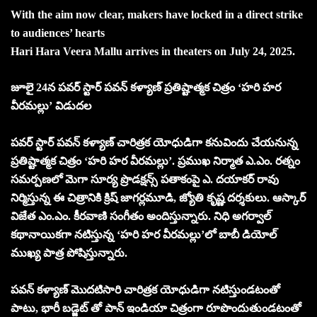
With the aim now clear, makers have locked in a direct strike
to audiences’ hearts
Hari Hara Veera Mallu arrives in theaters on July 24, 2025.
జూలై 24న పవర్ స్టార్ పవన్ కళ్యాణ్ ప్రతిష్టాత్మక చిత్రం ‘హరి హర
వీరమల్లు’ విడుదల
పవర్ స్టార్ పవన్ కళ్యాణ్ చారిత్రక యోధుడిగా కనువిందు చేయనున్న
ప్రతిష్టాత్మక చిత్రం ‘హరి హర వీరమల్లు’. ప్రముఖ నిర్మాత ఎ.ఎం. రత్నం
సమర్పణలో మెగా సూర్య ప్రొడక్షన్స్ పతాకంపై ఎ. దయాకర్ రావు
నిర్మిస్తున్న ఈ చిత్రానికి క్రిష్ జాగర్లమూడి, జ్యోతి కృష్ణ దర్శకులు. ఆస్కార్
విజేత ఎం.ఎం. కీరవాణి సంగీతం అందిస్తున్నారు. నిధి అగర్వాల్
కథానాయికగా నటిస్తున్న ‘హరి హర వీరమల్లు’లో బాబీ డియోల్
ముఖ్య పాత్ర పోషిస్తున్నారు.
పవన్ కళ్యాణ్ మొదటిసారి చారిత్రక యోధుడిగా నటిస్తుండటంతో
పాటు, భారీ బడ్జెట్ తో పాన్ ఇండియా చిత్రంగా రూపొందుతుండటంతో