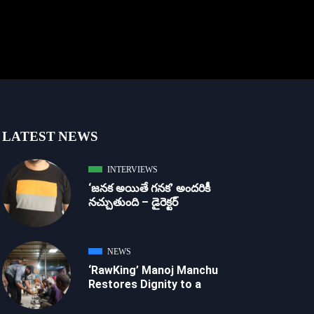
LATEST NEWS
INTERVIEWS
‘జ‌న‌క అయితే గ‌న‌క‌’ అందరికీ
నచ్చుతుంది – డైరెక్ట‌ర్
NEWS
‘RawKing’ Manoj Manchu
Restores Dignity to a