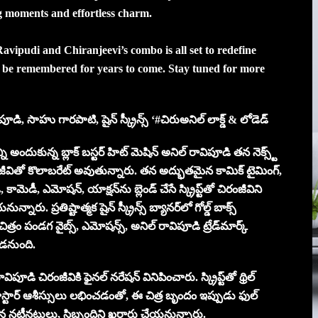
ng moments and effortless charm.
 Ravipudi and Chiranjeevi’s combo is all set to redefine
ill be remembered for years to come. Stay tuned for more
ిపూడి, సాహు గారపాటి, షైన్ స్క్రీన్స్ ‘#చిరుఅనిల్ లాక్డ్ & లోడెడ్
్ని అందుకున్న బ్లాక్ బస్టర్ హిట్ మెషిన్ అనిల్ రావిపూడి తన నెక్స్ట్
చిరంజీవితో కొలాబరేట్ అవుతున్నారు. తన అద్భుతమైన కామిక్ టైమింగ్,
మెడీ, ఎమోషన్, యాక్షన్‌ను బ్లెండ్ చేసే స్క్రిప్ట్‌తో చిరంజీవిని
. ప్రతిష్టాత్మక షైన్ స్క్రీన్స్ బ్యానర్‌లో గోల్డ్ బాక్స్
ిత్రం పండగ వైబ్స్, ఎమోషన్స్, అనిల్ రావిపూడి ట్రేడ్‌మార్క్
ఉండనుంది.
డి చిరంజీవికి ఫైనల్ నరేషన్ వినిపించారు. స్క్రిప్ట్‌తో థ్రిల్
మెగాస్టార్ ఆశీస్సులు లభించడంతో, ఈ చిత్ర బృందం ఇప్పుడు ఫుల్
ిగిలిన నటీనటులు, సిబ్బందిని ఖరారు చేయనున్నారు.