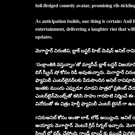
full-fledged comedy avatar, promising rib-tickli
As anticipation builds, one thing is certain: Anil
entertainment, delivering a laughter riot that w
updates.
మెగాస్టార్ చిరంజీవి, బ్లాక్ బస్టర్ హిట్ మెషిన్ అనిల్ రావ
‘సంక్రాంతికి వస్తున్నాం’తో మ్యాసీవ్ బ్లాక్ బస్టర్ విజయాన
బిగ్ స్క్రీన్ షో కోసం రెడీ అవుతున్నారు. మెగాస్టార్ 
ఫ్యామిలీ ఎంటర్‌టైనర్‌లకు పేరుపొందిన అనిల్ రావిపూడి, కా
ఇంతకు ముందు ఎప్పుడూ చూడని పాత్రలో ప్రజెంట్ చేయనున్నారు
ఎంటర్‌టైన్‌మెంట్స్‌తో కలిసి సాహు గారపాటి నిర్మించే ఈ చ
వినోదంతో ఈ చిత్రం హెల్తీ ఫ్యామిలీ ఎంటర్ టైనర్ గా 
#చిరుఅనిల్ కోసం అంతా లాక్, లోడ్ అయ్యింది. అనిల్ రావిపూ
అయ్యారు మెగాస్టార్. వెంటనే గ్రీన్ సిగ్నల్ ఇచ్చారు. 
స్వింగ్ లో వర్క్ చేస్తోంది, గ్రాండ్ లాంచ్ కు ముందే మ