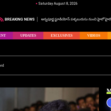
Saturday August 8, 2026
BREAKING NEWS
అన్నపూర్ణ స్టూడియోస్ పళ్ళబురుసు నుంచి హైలో హైలో హ
ENT
UPDATES
EXCLUSIVES
VIDEOS
ded
M