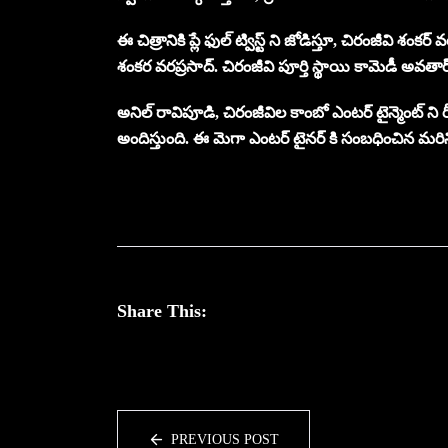
ఈ చిత్రానికి ప్లే ఫుల్ ట్విస్ట్ ని జోడిస్తూ, చిరంజీవి శంక
శంకర వరప్రసాద్‌. చిరంజీవి పూర్తి స్థాయి కామెడీ అవతార
అనిల్ రావిపూడి, చిరంజీవిల కాంబో ఎంటర్ టైన్మెంట్ ని ర
అందిస్తుంది. ఈ మెగా ఎంటర్ టైనర్ కి సంబధించిన మరి
Share This:
PREVIOUS POST