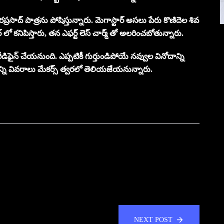
ర్ వరప్రసాద్ పాత్రను పోషిస్తున్నారు. మెగాస్టార్ అసలు పేరు కొణిదెల శివ
్ లో కనిపిస్తారు, తన ఎఫర్ట్ లెస్ చార్మ్ తో అలరించబోతున్నారు.
ీడిఫైన్ చేయనుంది. ఎప్పటికీ గుర్తుండిపోయే నవ్వుల వినోదాన్ని
న్ని వివరాలు మేకర్స్ త్వరలో తెలియజేయనున్నారు.
NEXT POST