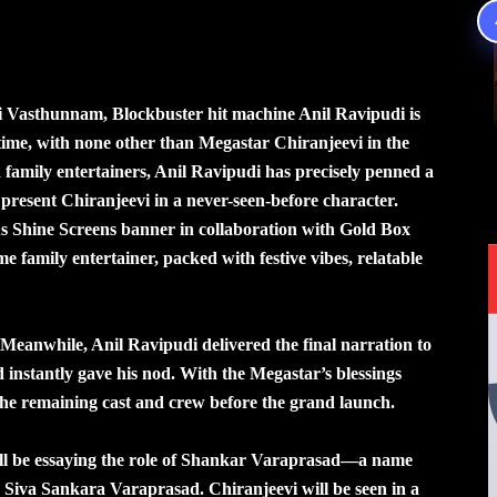
ki Vasthunnam, Blockbuster hit machine Anil Ravipudi is
s time, with none other than Megastar Chiranjeevi in the
family entertainers, Anil Ravipudi has precisely penned a
 present Chiranjeevi in a never-seen-before character.
s Shine Screens banner in collaboration with Gold Box
me family entertainer, packed with festive vibes, relatable
Meanwhile, Anil Ravipudi delivered the final narration to
d instantly gave his nod. With the Megastar’s blessings
g the remaining cast and crew before the grand launch.
will be essaying the role of Shankar Varaprasad—a name
a Siva Sankara Varaprasad. Chiranjeevi will be seen in a