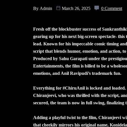
By
Admin
March 26, 2025
0 Comment
Fresh off the blockbuster success of Sankranthi
gearing up for his next big-screen spectacle- thi
lead. Known for his impeccable comic timing and 
script that blends humor, emotion, and action, to
Produced by Sahu Garapati under the prestigiou
Entertainments, the film is billed to be a wholeso
emotions, and Anil Ravipudi’s trademark fun.
Everything for #ChiruAnil is locked and loaded. 
Chiranjeevi, who was thrilled with the script, an
secured, the team is now in full swing, finalizin
Adding a playful twist to the film, Chiranjeevi 
that cheekily mirrors his original name, Konidel