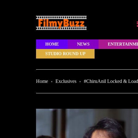
HOME
NEWS
ENTERTAINM
STUDIO ROUND UP
Home
Exclusives
#ChiruAnil Locked & Loa