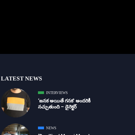
LATEST NEWS
INTERVIEWS
‘జ‌న‌క అయితే గ‌న‌క‌’ అందరికీ
నచ్చుతుంది – డైరెక్ట‌ర్
NEWS