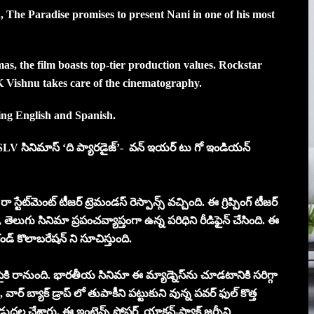
, The Paradise promises to present Nani in one of his most
 the film boasts top-tier production values. Rockstar
 Vishnu takes care of the cinematography.
ding English and Spanish.
ూరి, SLV సినిమాస్ ‘ది ప్యారడైజ్’- వన్ ఇయర్ టు గో ఇండియన్
 రా స్టేట్‌మెంట్ టీజర్ ట్రెమండస్ రెస్పాన్స్ వచ్చింది. ఈ గ్రిప్పింగ్ టీజర్
ించి, తెలుగు సినిమా ప్రపంచవ్యాప్తంగా ఉన్న పరిధిని రీడిఫైన్ చేసింది. ఈ
కండ్ కొలాబరేషన్ ని సూచిస్తుంది.
ెరపైకి రానుంది. భారతీయ సినిమా ఈ మ్యాడ్నెస్‌ను చూడటానికి సరిగ్గా
, వార్ బ్యాక్ డ్రాప్ లో తుపాకీని పట్టుకుని వున్న పవర్ ఫుల్ కొత్త
విడుదల చేశారు. ఈ ఇంటెన్స్ పోస్టర్ యాక్షన్-ప్యాక్డ్ జర్నీని