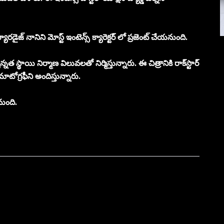
ారడైజ్ నానిని మోస్ట్ ఇంటెన్స్ క్యారెక్టర్ లో ప్రజెంట్ చేయనుంది.
 స్థాయి నిర్మాణ విలువలతో నిర్మిస్తున్నారు. ఈ చిత్రానికి రాక్‌స్టార్
టోగ్రఫీని అందిస్తున్నారు.
నుంది.