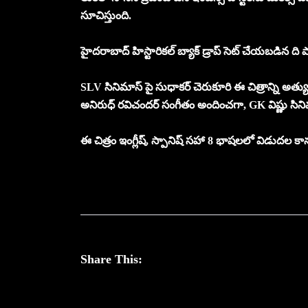
సూచిస్తుంది.
హైదరాబాద్ హిస్టారికల్ బ్యాక్ డ్రాప్ సెట్ చేయబడిన ది ప్య
SLV సినిమాస్ పై సుధాకర్ చెరుకూరి ఈ చిత్రాన్ని అత్యున్నత
అనిరుధ్ రవిచందర్ సంగీతం అందించగా, GK విష్ణు సినిమా
ఈ చిత్రం ఇంగ్లీష్, స్పానిష్ సహా 8 భాషలలో విడుదల కా
Share This: