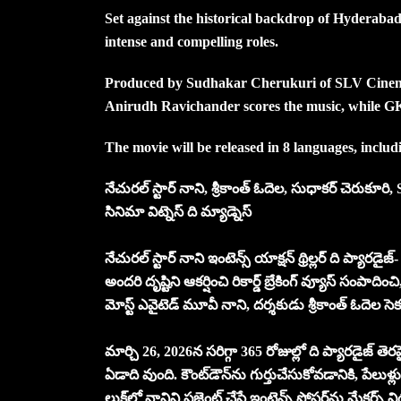
Set against the historical backdrop of Hyderabad
intense and compelling roles.
Produced by Sudhakar Cherukuri of SLV Cinemas,
Anirudh Ravichander scores the music, while GK
The movie will be released in 8 languages, inclu
నేచురల్ స్టార్ నాని, శ్రీకాంత్ ఓదెల, సుధాకర్ చెరుక
సినిమా విట్నెస్ ది మ్యాడ్నెస్
నేచురల్ స్టార్ నాని ఇంటెన్స్ యాక్షన్ థ్రిల్లర్ ది ప్యారడైజ్-
అందరి దృష్టిని ఆకర్షించి రికార్డ్ బ్రేకింగ్ వ్యూస్ సంపాద
మోస్ట్ ఎవైటెడ్ మూవీ నాని, దర్శకుడు శ్రీకాంత్ ఓదెల సె
మార్చి 26, 2026న సరిగ్గా 365 రోజుల్లో ది ప్యారడైజ్ త
ఏడాది వుంది. కౌంట్‌డౌన్‌ను గుర్తుచేసుకోవడానికి, పేలుళ్లు
లుక్‌లో నానిని ప్రజెంట్ చేసే ఇంటెన్స్ పోస్టర్‌ను మేకర్స్ 