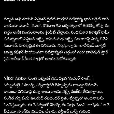
మ్యాన్ ఆఫ్ మాసెస్ ఎన్టీఆర్ టైటిల్ పాత్ర‌లో న‌టిస్తోన్న భారీ బ‌డ్జెట్ పాన్
ఇండియా మూవీ ‘దేవర’. కొర‌టాల శివ ద‌ర్శ‌క‌త్వంలో తెర‌కెక్కుతోన్న ఈ
చిత్రం అనేక సంచ‌ల‌నాల‌ను క్రియేట్ చేస్తోంది. నంద‌మూరి క‌ళ్యాణ్ రామ్
స‌మ‌ర్ప‌ణ‌లో ఎన్టీఆర్ ఆర్ట్స్‌, యువ సుధ ఆర్ట్స్ ప‌తాకాల‌పై మిక్కిలినేని
సుధాక‌ర్‌, హ‌రికృష్ణ‌.కె ఈ సినిమాను నిర్మిస్తున్నారు. బాలీవుడ్ బ్యూటీ
జాన్వీ క‌పూర్ హీరోయిన్‌గా న‌టిస్తోన్నఈ చిత్రంలో మ‌రో బాలీవుడ్ స్టార్
సైఫ్ అలీఖాన్ కీల‌క పాత్ర‌లో అల‌రించ‌బోతున్నారు.
‘దేవర’ సినిమా నుంచి ఇప్ప‌టికే విడుద‌లైన ‘ఫియర్ సాంగ్..’,
‘చుట్టమల్లె..’ సాంగ్స్ ఎక్స్‌ట్రార్డిన‌రీ రెస్పాన్స్‌ను రాబ‌ట్టుకోవ‌ట‌మే
కాకుండా సినిమాపై ఉన్న అంచ‌నాల‌ను నెక్ట్స్ రేంజ్‌కు తీసుకెళ్లాయి.
సంగీత ద‌ర్శ‌కుడు అనిరుద్ ర‌విచంద‌ర్ సైతం ట్వీట్స్‌తో అంచ‌నాల‌ను
పెంచేస్తున్నారు. ఈ నేప‌థ్యంలో మేక‌ర్స్ ఈ చిత్రం నుంచి ‘దావుడి..’ అనే
వీడియో సాంగ్‌ను విడుద‌ల చేశారు. ఎన్టీఆర్ డాన్స్ గురించి