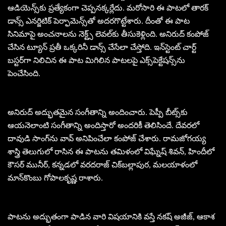
ఆడియెన్స్‌కు ప్ర‌త్యేకంగా చెప్ప‌న‌క్క‌ర్లేదు. మ‌రోసారి ఈ పాట‌లో తార‌క్
డాన్స్ ఎన‌ర్జిటిక్‌ పెర్ఫామెన్స్‌తో అద‌ర‌గొట్టేశారు. దీంతో ఈ పాట
సినిమాపై అంచ‌నాల‌ను నెక్ట్స్ లెవ‌ల్‌కు తీసుకెళ్లింది. అనిరుద్ కంపోజ్
చేసిన ట్యూన్ ప్ర‌తీ ఒక్క‌రినీ డాన్స్ చేసేలా చేస్తోది. ఇన్‌స్టెంట్ చార్ట్
బ‌స్ట‌ర్‌గా నిలిచిన ఈ పాట మిగిలిన పాట‌ల‌పై ఎక్స్‌పెక్టేష‌న్స్‌ను
పెంచేసింది.
అనిరుద్ అద్భుత‌మైన సంగీతాన్ని అందించారు. పెప్పీ బీట్స్‌కు
ఆయ‌నెలాంటి సంగీతాన్ని అందిస్తారో అంద‌రికీ తెలిసిందే. దేవ‌ర‌లో
దావుడి సాంగ్‌ను వావ్ అనిపించేలా కంపోజ్ చేశారు. రామజోగ‌య్య
శాస్త్రి తెలుగులో రాసిన ఈ పాట‌ను త‌మిళంలో విఘ్నేష్ శివ‌న్‌, హిందీలో
కౌస‌ర్ మునీర్, క‌న్న‌డ‌లో వ‌ర‌ద‌రాజ్ చిక్‌బ‌ల్లాపుర‌, మ‌ల‌యాళంలో
మాన్‌కొంబు గోపాల‌కృష్ణ రాశారు.
పాటను అద్భుతంగా పాడిన వారి విష‌యానికి వ‌స్తే న‌క‌ష్ అజీజ్‌, ఆకాశ