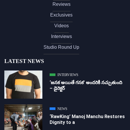
Reviews
Exclusives
Videos
Interviews
Studio Round Up
LATEST NEWS
INTERVIEWS
‘జ‌న‌క అయితే గ‌న‌క‌’ అందరికీ నచ్చుతుంది
– డైరెక్ట‌ర్
NEWS
‘RawKing’ Manoj Manchu Restores
Dignity to a