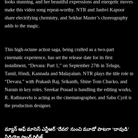
looks stunning, and her beautiful expressions and energetic moves
make this video song repeat-worthy. NTR and Janhvi Kapoor
share electrifying chemistry, and Sekhar Master’s choreography
adds to the magic.
This high-octane action saga, being crafted as a two-part
cinematic experience, has set the release date for its first
installment, “Devara: Part 1,” on September 27th in Telugu,
Tamil, Hindi, Kannada and Malayalam. NTR plays the title role in
“Devara,” with Prakash Raj, Srikanth, Shine Tom Chacko, and
Narain in key roles. Sreekar Prasad is handling the editing works,
R. Rathnavelu is acting as the cinematographer, and Sabu Cyril is
the production designer.
మ్యాన్ ఆఫ్ మాసెస్ ఎన్టీఆర్ ‘దేవర’ నుంచి మూడో పాటగా ‘దావుడి’
వీడియో సాంగ్ రిలీజ్