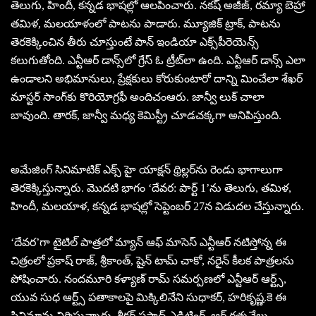
తెలుగు, హిందీ, క‌న్న‌డ భాష‌ల్లో ఆల‌పించారు. న‌క‌ష్ అజీజ్‌, ర‌మ్యా బెహ్రా
త‌మిళ‌, మ‌ల‌యాళంలో పాట‌ను పాడారు. మ్యూజిక్ ట్రాక్‌, పాట‌ను
తెర‌కెక్కించిన తీరు చూస్తుంటే పాన్ ఇండియా ఎక్స్‌పీరెయెన్స్
క‌లుగుతోంది. ఎన్టీఆర్ డాన్స్‌లో గ్రేస్ ఓ ట్రీట్‌లా ఉంది. ఎన్టీఆర్ డాన్స్ ఎలా
ఉండాల‌ని అభిమానులు, ప్రేక్ష‌కులు కోరుకుంటారో దాన్ని మించేలా శేఖ‌ర్
మాస్ట‌ర్ సాంగ్‌కు కొరియోగ్ర‌ఫీ అందిచంఆరు. జాన్వీ లుక్ చాలా
బావుంది. తార‌క్‌, జాన్వీ మ‌ధ్య కెమిస్ట్రీ చూడ‌చ‌క్క‌గా అనిపిస్తుంది.
అమేజింగ్ సినిమాటిక్ ఎక్స్ హై యాక్షన్ థ్రిల్లర్‌ను రెండు భాగాలుగా
తెరకెక్కిస్తున్నారు. మొదటి భాగం ‘దేవర: పార్ట్ 1’ను తెలుగు, తమిళ,
హిందీ, మలయాళ, కన్నడ భాషల్లో సెప్టెంబర్ 27న విడుదల చేస్తున్నారు.
‘దేవర’గా టైటిల్ పాత్ర‌లో మ్యాన్ ఆఫ్ మాసెస్ ఎన్టీఆర్ న‌టిస్తోన్న ఈ
చిత్రంలో ప్ర‌కాష్ రాజ్‌, శ్రీకాంత్‌, షైన్ టామ్ చాకో, న‌రైన్ కీల‌క పాత్ర‌ల‌ను
పోషించారు. నంద‌మూరి క‌ళ్యాణ్ రామ్ స‌మ‌ర్ప‌ణ‌లో ఎన్టీఆర్ ఆర్ట్స్‌,
యువ సుధ ఆర్ట్స్ ప‌తాకాల‌పై మిక్కిలినేని సుధాక‌ర్‌, హ‌రికృష్ణ‌.కె ఈ
సినిమాను నిర్మిస్తున్నారు. శ్రీక‌ర్ ప్ర‌సాద్ ఎడిటింగ్‌, ఆర్‌.ర‌త్న‌వేలు