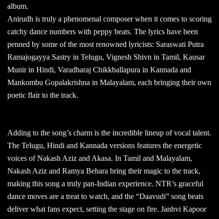
album.
Anirudh is truly a phenomenal composer when it comes to scoring
catchy dance numbers with peppy beats. The lyrics have been
penned by some of the most renowned lyricists: Saraswati Putra
Ramajogayya Sastry in Telugu, Vignesh Shivn in Tamil, Kausar
Munir in Hindi, Varadharaj Chikkballapura in Kannada and
Mankombu Gopalakrishna in Malayalam, each bringing their own
poetic flair to the track.
Adding to the song’s charm is the incredible lineup of vocal talent.
The Telugu, Hindi and Kannada versions features the energetic
voices of Nakash Aziz and Akasa. In Tamil and Malayalam,
Nakash Aziz and Ramya Behara bring their magic to the track,
making this song a truly pan-Indian experience. NTR’s graceful
dance moves are a treat to watch, and the “Daavudi” song beats
deliver what fans expect, setting the stage on fire. Janhvi Kapoor