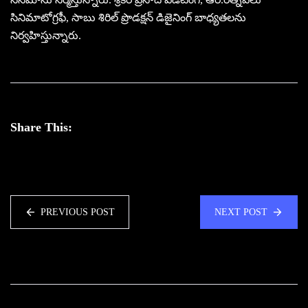
సినిమాటోగ్ర‌ఫీ, సాబు శిరిల్ ప్రొడ‌క్ష‌న్ డిజైనింగ్ బాధ్య‌త‌ల‌ను
నిర్వ‌హిస్తున్నారు.
Share This:
PREVIOUS POST
NEXT POST