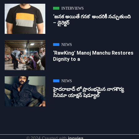
INTERVIEWS
‘జ‌న‌క అయితే గ‌న‌క‌’ అందరికీ నచ్చుతుంది
– డైరెక్ట‌ర్
NEWS
‘RawKing’ Manoj Manchu Restores
Dignity to a
NEWS
హైదరాబాద్ లో ప్రారంభమైన నాగశౌర్య
సినిమా యాక్షన్ షెడ్యూల్
© 2024 Created with
inovies