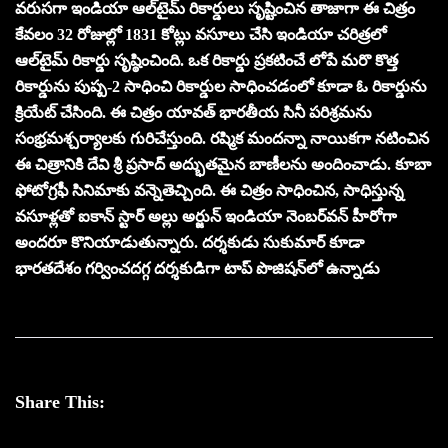
వరుసగా ఇండియా ఆల్‌టైమ్‌ రికార్డులు సృష్టించిన తాజాగా ఈ చిత్రం
కేవలం 32 రోజుల్లో 1831 కోట్లు వసూలు చేసి ఇండియా చరిత్రలో
ఆల్‌టైమ్‌ రికార్డు సృష్ఠించింది. ఒక రికార్డు ప్రకటించే లోపే మరొ కొత్త
రికార్డును పుష్ప-2 సాధించి రికార్డుల సాధించడంలో కూడా ఓ రికార్డును
క్రియేట్‌ చేసింది. ఈ చిత్రం యావత్‌ భారతీయ సినీ పరిశ్రమను
సంభ్రమశ్చర్యాలకు గురిచేస్తుంది. రష్మిక మందన్నా నాయికగా నటించిన
ఈ చిత్రానికి దేవి శ్రీ ప్రసాద్‌ అద్భుతమైన బాణీలను అందించాడు. కూబా
ఫోటోగ్రఫీ సినిమాకు వన్నెతెచ్చింది. ఈ చిత్రం సాధించిన, సాధిస్తున్న
వసూళ్లతో ఐకాన్‌ స్టార్‌ అల్లు అర్జున్‌ ఇండియా నెంబర్‌వన్‌ హీరోగా
అందరూ కొనియాడుతున్నారు. దర్శకుడు సుకుమార్‌ కూడా
భారతదేశం గర్వించదగ్గ దర్శకుడిగా టాప్‌ పొజిషన్‌లో ఉన్నాడు
Share This: