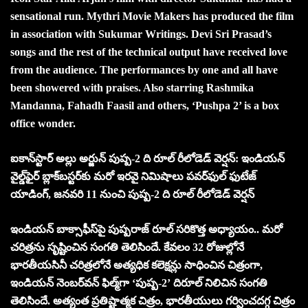
sensational run. Mythri Movie Makers has produced the film
in association with Sukumar Writings. Devi Sri Prasad’s
songs and the rest of the technical output have received love
from the audience. The performances by one and all have
been showered with praises. Also starring Rashmika
Mandanna, Fahadh Faasil and others, ‘Pushpa 2’ is a box
office wonder.
ఐకాన్‌స్టార్‌ అల్లు అర్జున్ పుష్ప-2 ది రూల్‌ రీలోడెడ్‌ వెర్షన్: ఇండియన్‌
వైల్డ్‌ఫైర్‌ బ్లాక్‌బస్టర్‌కు మరో ఇరవై నిమిషాలు పవర్‌ఫుల్‌ ఫుటేజ్‌
యాడింగ్‌, జనవరి 11 నుంచి పుష్ప-2 ది రూల్‌ రీలోడెడ్‌ వెర్షన్
ఇండియన్‌ బాక్సాఫీస్‌పై పుష్పరాజ్‌ రూల్‌ సరికొత్త అధ్యాయం.. మరో
చరిత్రను సృష్టించిన సంగతి తెలిసిందే. కేవలం 32 రోజుల్లోనే
భారతీయసినీ చరిత్రలోనే అత్యధిక కలెక్షన్లు సాధించిన చిత్రంగా,
ఇండియన్‌ నెంబర్‌వన్‌ ఫిల్మ్‌గా ‘పుష్ప-2’ దిరూల్‌ నిలిచిన సంగతి
తెలిసిందే. అత్యంత ప్రతిష్టాత్మక చిత్రం, భారతీయులు గర్వించదగ్గ చిత్రం