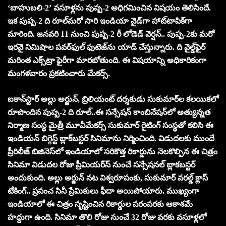
‘బాహుబలి-2’ వసూళ్లను పుష్ప-2 అధిగమించిన విషయం తెలిసిందే.
ఇక పుష్ప-2 ది రూల్‌మరో సారి ఇండియా వైడ్‌గా హాట్‌టాపిక్‌గా
మారింది. జనవరి 11 నుంచి పుష్ప-2 రీ లోడెడ్‌ వెర్షన్‌.. పుష్ప-2కు మరో
ఇరవై నిమిషాల పవర్‌ఫుల్‌ ఫుటెజ్‌ను యాడ్‌ చేస్తున్నారు. ది వైల్డ్‌ఫైర్‌
మరింత ఎక్స్‌ట్రా ఫైరీగా మారబోతుంది. ఈ విషయాన్ని అధికారికంగా
మంగళవారం ప్రకటించారు మేకర్స్‌.
ఐకాన్‌స్టార్‌ అల్లు అర్జున్‌, బ్రిలియంట్‌ దర్శకుడు సుకుమార్‌ల కలయికలో
రూపొందిన పుష్ప-2 ది రూల్‌..ఈ సన్సేషన్‌ కాంబినేషన్‌లో అత్యున్నత
నిర్మాణ సంస్థ మైత్రీ మూవీమేకర్స్‌ సుకుమార్‌ రైటింగ్‌ సంస్థతో కలిసి ఈ
ఇండియన్‌ బిగ్గెస్ట్‌ బ్లాక్‌బస్టర్‌ సినిమాను నిర్మించింది. విడుదలకు ముందే
ప్రీరిలీజ్‌ బిజినెస్‌లో ఇండియాలో సరికొత్త రికార్డును నెలకొల్పిన ఈ చిత్రం
సినిమా విడుదల రోజు ప్రీమియర్‌స్‌ నుంచే సన్సేషనల్‌ బ్లాకబస్టర్‌
అందుకుంది. అల్లు అర్జున్‌ నట విశ్వరూపంకు, సుకుమార్‌ వరల్డ్‌ క్లాస్‌
టేకింగ్‌.. ప్రపంచ సినీ ప్రేమికులు ఫీదా అయిపోయారు. ముఖ్యంగా
ఇండియాలో ఈ చిత్రం సృష్టించిన రికార్డుల పరంపరకు ఆకాశమే
హద్దుగా ఉంది. సినిమా తొలి రోజు నుంచే 32 రోజు వరకు వసూళ్లలో