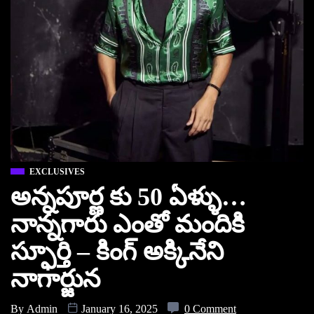
EXCLUSIVES
అన్నపూర్ణ కు 50 ఏళ్ళు…
నాన్నగారు ఎంతో మందికి
స్ఫూర్తి – కింగ్ అక్కినేని
నాగార్జున
By
Admin
January 16, 2025
0 Comment