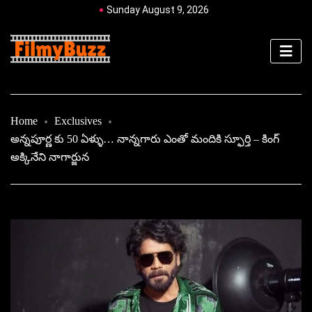
Sunday August 9, 2026
Home
Exclusives
అన్నపూర్ణ కు 50 ఏళ్ళు… నాన్నగారు ఎంతో మందికి స్ఫూర్తి – కింగ్
అక్కినేని నాగార్జున