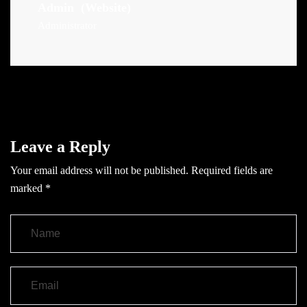
Admin
(Website)
Administrator
Leave a Reply
Your email address will not be published.
Required fields are
marked
*