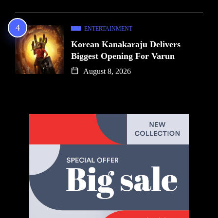
ENTERTAINMENT
Korean Kanakaraju Delivers
Biggest Opening For Varun
August 8, 2026