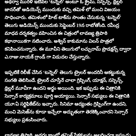
అథర్వా మురళీ ఇటీవల ‘టన్నెల్’ అంటూ ఓ క్రైమ్, సస్పెన్స్, థ్రిల్లర్
జానర్‌తో ఆడియెన్స్ ముందుకు వచ్చి తమిళ్ లో మంచి విజయం
సాధించారు. తమిళంలో హిట్ టాక్‌ను సొంతం చేసుకున్న ‘టన్నెల్’
తెలుగు ఆడియెన్స్ ముందుకు సెప్టెంబర్ 19న రాబోతోంది. రవీంద్ర
మాధవ దర్శకత్వం వహించిన ఈ చిత్రంలో లావణ్య త్రిపాఠి
కథానాయికగా నటించారు. అశ్విన్ కాకుమాను విలన్ పాత్రలో
కనిపించనున్నారు. ఈ మూవీని తెలుగులో లచ్చురామ్ ప్రొడక్షన్స్ ద్వారా
ఎ.రాజు నాయక్ గ్రాండ్ గా విడుదల చేస్తున్నారు.
ఇప్పటికే రిలీజ్ చేసిన ‘టన్నెల్’ తెలుగు ట్రైలర్ అందరినీ ఆకట్టుకున్న
సంగతి తెలిసిందే. ట్రైలర్ చూస్తేనే చాలా గ్రిప్పింగ్, యాక్షన్, సస్పెన్స్,
థ్రిల్లర్ మూవీగా ఉందని అర్థం అయింది. ఇక ఇప్పుడు ఈ చిత్రానికి
సెన్సార్ కార్యక్రమాలు పూర్తి అయ్యాయి. సెన్సార్ సభ్యులు ఈ చిత్రానికి
యూ/ఏ సర్టిఫికేట్‌ను ఇచ్చారు. సినిమా ఆద్యంతం గ్రిప్పింగ్‌గా ఉందని,
మంచి మెసెజ్‌ను కూడా ఇచ్చేలా అద్భుతంగా తెరకెక్కించారని సెన్సార్
సభ్యులు ప్రశంసించారు.
లావణ్య త్రిపాఠి, అథర్వ కాంబో తమిళ్ ప్రేక్షకులను అలరించగా ఇప్పుడు