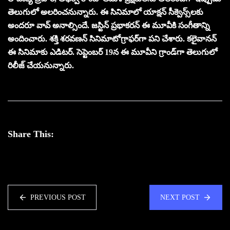
తెలుగులో అలరించనున్నారు. ఈ సినిమాలో యాక్షన్ సీక్వెన్స్‌లకు
అందరూ వావ్ అనాల్సిందే. జస్టిన్ ప్రభాకరన్ ఈ మూవీకి సంగీతాన్ని
అందించారు. శక్తి శరవణన్ సినిమాటోగ్రాఫర్‌గా పని చేశారు. కలైవానన్
ఈ సినిమాకు ఎడిటర్. సెప్టెంబర్ 19న ఈ మూవీని గ్రాండ్‌గా తెలుగులో
రిలీజ్ చేయనున్నారు.
Share This:
PREVIOUS POST
NEXT POST