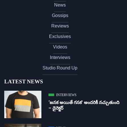
News
Gossips
Reviews
Exclusives
Videos
Interviews
Studio Round Up
LATEST NEWS
INTERVIEWS
‘జ‌న‌క అయితే గ‌న‌క‌’ అందరికీ నచ్చుతుంది
– డైరెక్ట‌ర్