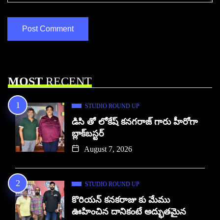
MOST
RECENT
STUDIO ROUND UP
డిసి తో లోకేష్ కనగరాజ్ గారు హీరోగా
బ్లాక్‌బస్టర్
August 7, 2026
STUDIO ROUND UP
కొరియన్ కనకరాజు కు మేము
ఊహించిన దానికంటే అద్భుతమైన