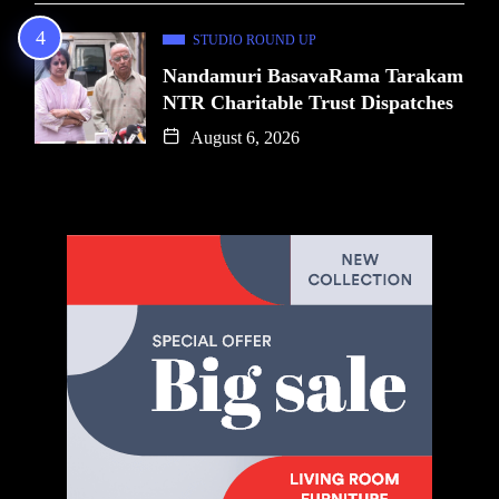
STUDIO ROUND UP
Nandamuri BasavaRama Tarakam
NTR Charitable Trust Dispatches
August 6, 2026