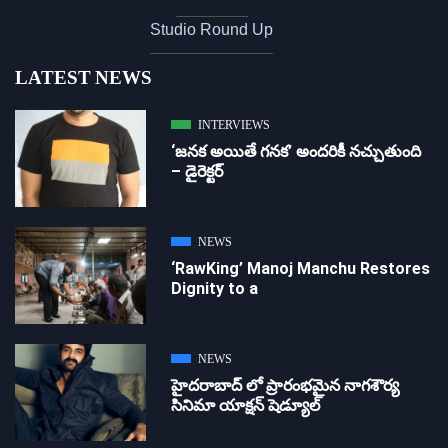
Studio Round Up
LATEST NEWS
INTERVIEWS
‘జ‌న‌క అయితే గ‌న‌క‌’ అందరికీ నచ్చుతుంది
– డైరెక్ట‌ర్
NEWS
‘RawKing’ Manoj Manchu Restores
Dignity to a
NEWS
హైదరాబాద్ లో ప్రారంభమైన నాగశౌర్య
సినిమా యాక్షన్ షెడ్యూల్