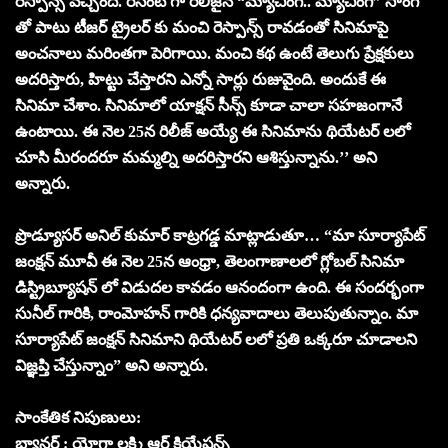
రెస్పాన్స్ వచ్చింది. రీసెంట్ గా రిలీజైన “మ్యాచింగ్.. మ్యాచింగ్” సాంగ్
తో పాటు టీజర్ ట్రైలర్ కు మంచి రెస్పాన్స్ రావడంతో సినిమాపై
అంచనాలు మరింతగా పెరిగాయి. మంచి కథ ఉంటే తెలుగు ప్రేక్షకులు
అదరిస్తారు, హిట్టు చేస్తారని ఎన్నో సార్లు రుజువైంది. అందుకే ఈ
సినిమా చేశాం. సినిమాలో యాక్షన్ సీన్స్ కూడా చాలా సహజంగానే
ఉంటాయి. ఈ నెల 25న రిలీజ్ అయ్యే ఈ సినిమాను థియేటర్ లలో
చూసి మీరందరూ మమ్మల్ని అదరిస్తారని ఆశిస్తున్నాను.’’ అని
అన్నారు.
ప్రొడ్యూసర్ అనిల్ కుమార్ కాట్రగడ్డ మాట్లాడుతూ… “మా సూర్యాపేట్
జంక్షన్ మూవీ ఈ నెల 25న ఆంధ్రా, తెలంగాణాలలో గ్లోబల్ సినిమా
డిస్ట్రిబ్యూషన్ లో విడుదల కావడం ఆనందంగా ఉంది. ఈ సందర్భంగా
సునీల్ గారికి, రాంమోహన్ గారికి ధన్యవాదాలు తెలుపుతున్నాం. మా
సూర్యాపేట్ జంక్షన్ సినిమాని థియేటర్ లలో ప్రతి ఒక్కరూ చూడాలని
విజ్ఞప్తి చేస్తున్నాం” అని అన్నారు.
సాంకేతిక నిపుణులు:
బ్యానర్ : యోగా లక్ష్మి ఆర్ట్ క్రియేషన్స్