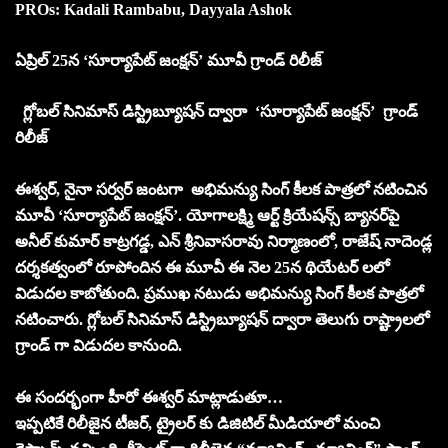
PROs: Kadali Rambabu, Dayyala Ashok
ఏప్రిల్ 25న ‘సూర్యాపేట్‌ జంక్షన్‌’ మూవీ గ్రాండ్ రిలీజ్
గ్లోబల్ సినిమాస్ డిస్ట్రిబ్యూషన్ ద్వారా ‘సూర్యాపేట్‌ జంక్షన్‌’ గ్రాండ్
రిలీజ్
ఈశ్వర్‌, నైనా సర్వర్‌ జంటగా అభిమన్యు సింగ్ కీలక పాత్రలో నటించిన
మూవీ ‘సూర్యాపేట్‌ జంక్షన్‌’. యోగాలక్ష్మి ఆర్ట్ క్రియేషన్స్ బ్యాన‌ర్‌పై
అనీల్ కుమార్ కాట్రగడ్డ, ఎన్ శ్రీనివాసరావు నిర్మాణంలో, రాజేష్ నాదెండ్ల
దర్శకత్వంలో రూపోందిన ఈ మూవీ ఈ నెల 25న థియేటర్ లలో
విడుదల కాబోతుంది. ప్రముఖ నటుడు అభిమన్యు సింగ్ కీలక పాత్రలో
నటించారు. గ్లోబల్ సినిమాస్ డిస్ట్రిబ్యూషన్ ద్వారా తెలుగు రాష్ట్రాలలో
గ్రాండ్ గా విడుదల కానుంది.
ఈ సందర్భంగా హీరో ఈశ్వర్ మాట్లాడుతూ…
ఇప్పటికే రిలీజైన టీజర్, ట్రైలర్ కు డిజిటిల్ మీడియాలో మంచి