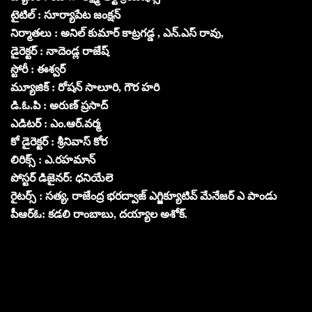
టైటిల్ : సూర్యాపేట జంక్షన్
నిర్మాతలు : అనిల్ కుమార్ కాట్రగడ్డ , ఎన్.ఎస్ రావు,
డైరెక్టర్ : నాదెండ్ల రాజేష్
స్టోరీ : ఈశ్వర్
మ్యూజిక్ : రోషన్ సాలూరి, గౌర హరి
డి.ఓ.పి : అరుణ్ ప్రసాద్
ఎడిటర్ : ఎం.ఆర్.వర్మ
కో డైరెక్టర్ : శ్రీనివాస్ కోర
లిరిక్స్ : ఎ.రహమాన్
పోస్టర్ డిజైనర్: ధనియేలె
రైటర్స్ : సత్య, రాజేంద్ర భరద్వాజ్ ఎగ్జిక్యూటివ్ మేనేజర్ ఎ పాండు
పీఆర్ఓ: కడలి రాంబాబు, దయ్యాల అశోక్.