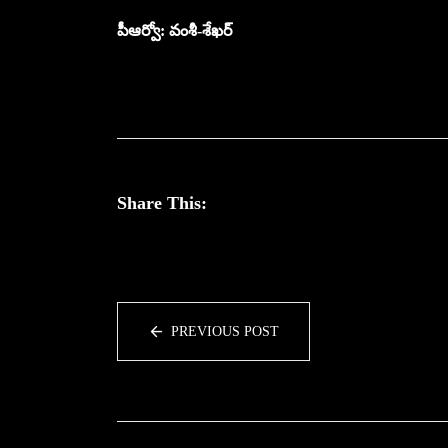
పీఆర్వో: వంశీ-శేఖర్
Share This:
PREVIOUS POST