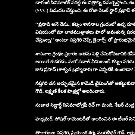
చాగంటి సినిమాటిక్ వరల్డ్ ఈ చిత్రాన్ని సమర్పిస్తోంది. ఈ చి
(SVC) విడుదల చేస్తుంది. ఈ రోజు రెబల్ స్టార్ ప్రభాస్
‘‘ప్రసాద్‌ అనే నేను.. కట్నం శాసనాల గ్రంథంలో ఉన్న రూల
విషయంలో మా తాతముత్తాతలు ఫాలో అవుతున్న షరతు
చేస్తున్నా’’ అంటూ సప్తగిరి చెప్పే డైలాగ్స్ తో ప్రార
శాసనాల గ్రంథం ప్రకారం అతను పెళ్లి చేసుకోవడానికి 
అయితే కుదరదు. మరో సవాల్ ఏమిటంటే, కట్నం నగదు రూపంల
కాని ప్రసాద్ (శాశ్వత బ్రహ్మచారి) గా ఎప్పటికీ ఉంటాడా
సప్తగిరి తన అద్భుతమైన కామెడీ టైమింగ్‌తో ఆకట్టుకున్
గౌడ్, లక్ష్మణ్ కీలక పాత్రల్లో అలరించారు.
సుజాత సిద్ధార్థ్ సినిమాటోగ్రఫీ రిచ్ గా వుంది. శేఖర్ 
హ్యుమర్, సోషల్ కామెంటరీతో అలరించిన ఈ టీజర్ సి
తారాగణం: సప్తగిరి, ప్రియాంక శర్మ, మురళీధర్ గౌడ్, లక్ష్మ