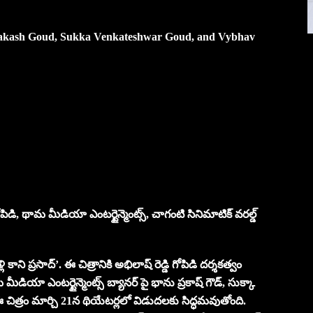
rakash Goud, Sukka Venkateshwar Goud, and Vybhav
ి గోపిడి, థామ మీడియా ఎంటర్టైన్మెంట్స్, చాగంటి సినిమాటిక్ వరల్డ్
కాని ప్రసాద్’. ఈ చిత్రానికి అభిలాష్ రెడ్డి గోపిడి దర్శకత్వం
 మీడియా ఎంటర్టైన్మెంట్స్ బ్యానర్ పై భాను ప్రకాష్ గౌడ్, సుక్కా
ున్న ఈ చిత్రం మార్చి 21న థియేటర్లలో విడుదలకు సిద్ధమవుతోంది.