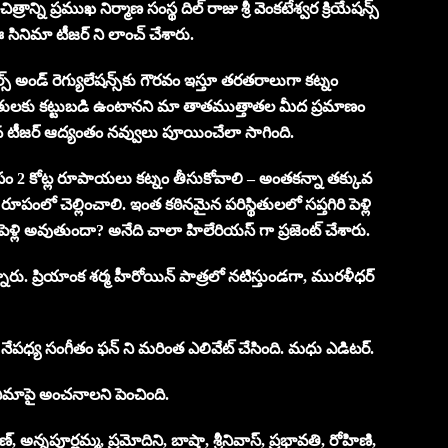
త్రాన్ని ప్రముఖ నిర్మాణ సంస్థ దిల్ రాజు శ్రీ వెంకటేశ్వర క్రియేషన్స్
 ఈ సినిమా టీజర్ ని లాంచ్ చేశారు.
్స్‌ అండ్‌ రెగ్యులేషన్స్‌కు గౌరవం ఇస్తూ తరతరాలుగా కట్నం
లకు కట్టుబడి ఉంటానని మా తాతముత్తాతల మీద ప్రమాణం
ంభమైన టీజర్‌ ఆద్యంతం నవ్వులు పూయించేలా సాగింది.
కనీసం 2 కోట్ల రూపాయలు కట్నం తీసుకోవాలి – అంతకన్నా తక్కువ
ో చెల్లించాలి. ఇంత కఠినమైన పరిస్థితులలో సప్తగిరి పెళ్లి
? పెళ్లి అవుతుందా? అనేది చాలా హిలేరియస్ గా ప్రజెంట్ చేశారు.
నారు. ప్రియాంక శర్మ హీరోయిన్ పాత్రలో నటిస్తుండగా, మురళీధర్
చంద్ర నేపధ్య సంగీతం ఫన్ ని మరింత ఎలివేట్ చేసింది. మధు ఎడిటర్‌.
నిమాపై అంచనాలని పెంచింది.
ణ్, అన్నపూర్ణమ్మ, ప్రమోదిని, బాషా, శ్రీనివాస్, ప్రభావతి, రోహిణి,