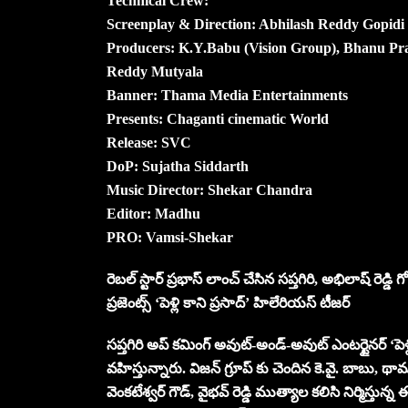
Technical Crew:
Screenplay & Direction: Abhilash Reddy Gopidi
Producers: K.Y.Babu (Vision Group), Bhanu P
Reddy Mutyala
Banner: Thama Media Entertainments
Presents: Chaganti cinematic World
Release: SVC
DoP: Sujatha Siddarth
Music Director: Shekar Chandra
Editor: Madhu
PRO: Vamsi-Shekar
రెబల్ స్టార్ ప్రభాస్ లాంచ్ చేసిన సప్తగిరి, అభిలాష్ రెడ్డ
ప్రజెంట్స్ ‘పెళ్లి కాని ప్రసాద్’ హిలేరియస్ టీజర్
సప్తగిరి అప్ కమింగ్ అవుట్-అండ్-అవుట్ ఎంటర్టైనర్ ‘పెళ్లి 
వహిస్తున్నారు. విజన్ గ్రూప్ కు చెందిన కె.వై. బాబు, థామ
వెంకటేశ్వర్ గౌడ్, వైభవ్ రెడ్డి ముత్యాల కలిసి నిర్మిస్త