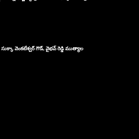
సుక్కా వెంకటేశ్వర్ గౌడ్, వైభవ్ రెడ్డి ముత్యాల