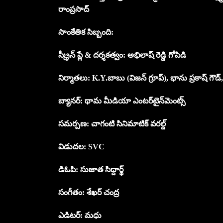
రాంప్రసాద్
సాంకేతిక సిబ్బంది:
స్క్రీన్ ప్లే & దర్శకత్వం: అభిలాష్ రెడ్డి గోపిడి
నిర్మాతలు: K.Y.బాబు (విజన్ గ్రూప్), భాను ప్రకాష్ గౌడ్, 
బ్యానర్: థామ మీడియా ఎంటర్‌టైన్‌మెంట్స్
సమర్పణ: చాగంటి సినిమాటిక్ వరల్డ్
విడుదల: SVC
డిఓపి: సుజాత సిద్దార్థ్
సంగీతం: శేఖర్ చంద్ర
ఎడిటర్: మధు