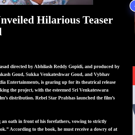
nveiled Hilarious Teaser
d
Prasad directed by Abhilash Reddy Gopidi, and produced by
Prakash Goud, Sukka Venkateshwar Goud, and Vybhav
Entertainments, is gearing up for its theatrical release
king the project, with the esteemed Sri Venkateswara
lm’s distribution. Rebel Star Prabhas launched the film’s
n oath in front of his forefathers, vowing to strictly
ook.” According to the book, he must receive a dowry of at