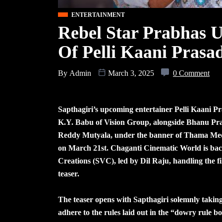
ENTERTAINMENT
Rebel Star Prabhas U
Of Pelli Kaani Prasa
By
Admin
March 3, 2025
0 Comment
Sapthagiri’s upcoming entertainer Pelli Kaani 
K.Y. Babu of Vision Group, alongside Bhanu 
Reddy Mutyala, under the banner of Thama Media 
on March 21st. Chaganti Cinematic World is bac
Creations (SVC), led by Dil Raju, handling the fi
teaser.
The teaser opens with Sapthagiri solemnly taking a
adhere to the rules laid out in the “dowry rule b