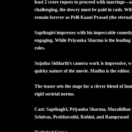
least 2 crore rupees to proceed with marriage—a
challenging, the dowry must be paid in cash. With
remain forever as Pelli Kaani Prasad (the eterna
Sapthagiri impresses with his impeccable comed
engaging. While Priyanka Sharma is the leadin
roles.
Sujatha Siddarth’s camera work is impressive, 
quirky nature of the movie. Madhu is the editor.
The teaser sets the stage for a clever blend of h
rigid societal norms.
Cast: Sapthagiri, Priyanka Sharma, Muralidha
Srinivas, Prabhavathi, Rohini, and Ramprasad