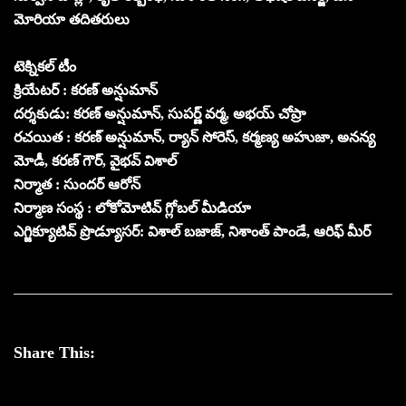
మోరియా తదితరులు
టెక్నికల్ టీం
క్రియేటర్ : కరణ్ అన్షుమాన్
దర్శకుడు: కరణ్ అన్షుమాన్, సుపర్ణ్ వర్మ, అభయ్ చోప్రా
రచయిత : కరణ్ అన్షుమాన్, ర్యాన్ సోరెస్, కర్మణ్య అహుజా, అనన్య
మోడీ, కరణ్ గౌర్, వైభవ్ విశాల్
నిర్మాత : సుందర్ ఆరోన్
నిర్మాణ సంస్థ : లోకోమోటివ్ గ్లోబల్ మీడియా
ఎగ్జిక్యూటివ్ ప్రొడ్యూసర్: విశాల్ బజాజ్, నిశాంత్ పాండే, ఆరిఫ్ మీర్
Share This: