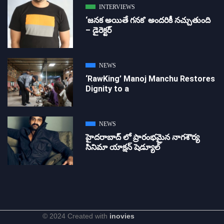
INTERVIEWS
‘జ‌న‌క అయితే గ‌న‌క‌’ అందరికీ నచ్చుతుంది
– డైరెక్ట‌ర్
NEWS
‘RawKing’ Manoj Manchu Restores
Dignity to a
NEWS
హైదరాబాద్ లో ప్రారంభమైన నాగశౌర్య
సినిమా యాక్షన్ షెడ్యూల్
© 2024 Created with
inovies