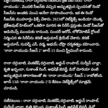
విక్టరీ వెంకటేష్, రానా దగ్గుబాటి నటించిన క్రేజీ వెబ్ సిరీస్ ‘రానా
నాయుడు’. మొదటి సీజన్‌కు వచ్చిన అద్భుతమైన స్పందనతో రెండో
సీజన్‌ను అంతకు మించి అనేలా రూపొందించారు. ఇక ఈ రెండో
సీజన్‌కు ముహూర్తం ఫిక్స్ చేశారు. 2023లో నెట్‌ఫ్లిక్స్ ఇండియా యొక్క
బ్రేక్అవుట్ హిట్‌లలో ఒకటిగా మారిన ఈ సిరీస్ ప్రస్తుతం రెండో సీజన్‌తో
ఆడియెన్స్ ముందుకు రానుంది. సుందర్ ఆరోన్, లోకోమోటివ్ గ్లోబల్
నిర్మించిన ఈ సిరీస్‌ను కరణ్ అన్షుమాన్ క్రియేట్ చేశారు. కరణ్
అన్షుమాన్, సుపర్న్ ఎస్. వర్మ, అభయ్ చోప్రా దర్శకత్వం వహించారు.
‘రానా నాయుడు సీజన్ 2’ జూన్ 13 నుంచి స్ట్రీమింగ్ కానుంది.
రానా దగ్గుబాటి, వెంకటేష్ దగ్గుబాటి, అర్జున్ రాంపాల్, సుర్వీన్ చావ్లా,
కృతి ఖర్బందా, సుశాంత్ సింగ్, అభిషేక్ బెనర్జీ, డినో మోరియా వంటి
అద్భుతమైన తారాగణంతో ఈ ‘రానా నాయుడు’ సీజన్ 2 రాబోతోంది.
జూన్ 13న ‘రానా నాయుడు 2’ని కేవలం నెట్‌ఫ్లిక్స్‌లో మాత్రమే
చూడండి.
నటీనటులు : రానా దగ్గుబాటి, వెంకటేష్ దగ్గుబాటి, అర్జున్ రాంపాల్,
సుర్వీన్ చావ్లా, కృతి కర్బంధ, సుశాంత్ సింగ్, అభిషేక్ బెనర్జీ, డినో