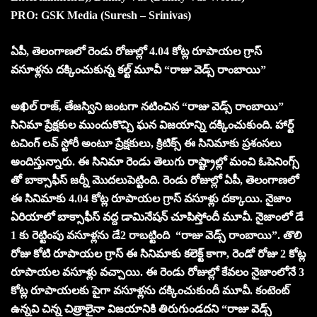
PRO: GSK Media (Suresh – Srinivas)
ఏపీ, తెలంగాణలో రెండు రోజుల్లో 4.04 కోట్ల రూపాయల గ్రాస్
వసూళ్లను దక్కించుకున్న కల్ట్ మూవీ “రాజు వెడ్స్ రాంబాయి”
అఖిల్ రాజ్, తేజస్విని జంటగా నటించిన “రాజు వెడ్స్ రాంబాయి”
సినిమా ప్రేక్షకుల ముందుకొచ్చి ఘన విజయాన్ని దక్కించుకుంది. హార్ట్
టచింగ్ లవ్ స్టోరీ అంటూ ప్రేక్షకులు, క్రిటిక్స్ ఈ సినిమాకు ప్రశంసలు
అందిస్తున్నారు. ఈ సినిమా రెండు తెలుగు రాష్ట్రాల్లో మంచి ఓపెనింగ్స్
తో బాక్సాఫీస్ జర్నీ మొదలుపెట్టింది. రెండు రోజుల్లో ఏపీ, తెలంగాణలో
ఈ సినిమాకు 4.04 కోట్ల రూపాయల గ్రాస్ వసూళ్లు దక్కాయి. నైజాం
ఏరియాలో బాక్సాఫీస్ వద్ద డామినేషన్ చూపిస్తోందీ మూవీ. నైజాంలో డే
1 కు రెట్టింపు వసూళ్లను డే2 రాబట్టింది “రాజు వెడ్స్ రాంబాయి”. తొలి
రోజు కోటి రూపాయల గ్రాస్ ఈ సినిమాకు కలెక్ట్ కాగా, రెండో రోజు 2 కోట్ల
రూపాయల వసూళ్లు వచ్చాయి. ఈ రెండు రోజుల్లో కేవలం నైజాంలోనే 3
కోట్ల రూపాయలకు పైగా వసూళ్లను దక్కించుకుందీ మూవీ. కంటెంట్
ఉన్నవి చిన్న చిత్రాలైనా విజయానికి తిరుగుండదని “రాజు వెడ్స్