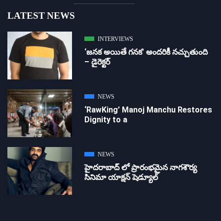
LATEST NEWS
INTERVIEWS
‘జ‌న‌క అయితే గ‌న‌క‌’ అందరికీ నచ్చుతుంది
– డైరెక్ట‌ర్
NEWS
‘RawKing’ Manoj Manchu Restores
Dignity to a
NEWS
హైదరాబాద్ లో ప్రారంభమైన నాగశౌర్య
సినిమా యాక్షన్ షెడ్యూల్