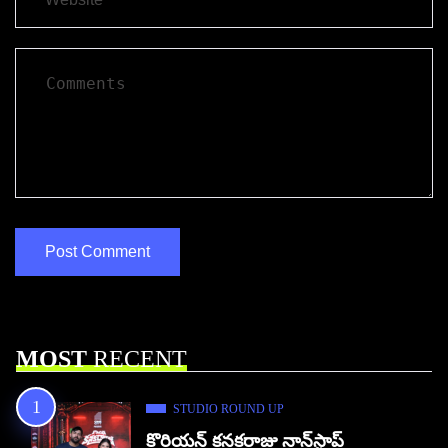
MOST
RECENT
STUDIO ROUND UP
కొరియన్ కనకరాజు నాన్‌స్టాప్