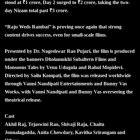
stood at ₹1 crore, Day 2 surged to ₹2 crore, taking the two-
day Nizam total past ₹3 crore.
“Raju Weds Rambai” is proving once again that strong
content drives success, even for small-scale films.
Presented by Dr. Nageshwar Rao Pujari, the film is produced
under the banners Dholamukhi Subaltern Films and
Monsoons Tales by Venu Udugula and Rahul Mopidevi.
Directed by Sailu Kompati, the film was released worldwide
through Vamsi Nandipati Entertainments and Bunny Vas
Works, with Vamsi Nandipati and Bunny Vas overseeing the
theatrical release.
Cast
Akhil Raj, Tejaswini Rao, Shivaji Raja, Chaitu
Jonnalagadda, Anita Chowdary, Kavitha Srirangam and