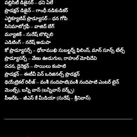
పబ్లిసిటీ డిజైనర్ – ధని ఏలే
ప్రొడక్షన్ డిజైన్ – గాంధీ నడికుడికర్
ఎగ్జిక్యూటివ్ ప్రొడ్యూసర్ – ధన గోపి
సినిమాటోగ్రఫీ – వాజిద్ బేగ్
మ్యూజిక్ – సురేష్ బొబ్బిలి
ఎడిటింగ్ – నరేష్ అడుపా
కో ప్రొడ్యూసర్స్ – ఢోలాముఖి సుబల్టర్న్ ఫిలింస్, మాన్ సూన్స్ టేల్స్
ప్రొడ్యూసర్స్ – వేణు ఊడుగుల, రాహుల్ మోపిదేవి
రచన, డైరెక్షన్ – సాయిలు కంపాటి
ప్రొడక్షన్ – ఈటీవీ విన్ ఒరిజినల్స్ ప్రొడక్షన్
థియేట్రికల్ రిలీజ్ – వంశీ నందిపాటి(వంశీ నందిపాటి ఎంటర్ టైన్
మెంట్స్), బన్నీ వాస్ (బన్నీవాస్ వర్క్స్)
పీఆర్ఓ – జీఎస్ కే మీడియా (సురేష్ – శ్రీనివాస్)