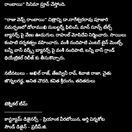
రాంబాయి” సినిమా ప్రూవ్ చేస్తోంది.
“రాజు వెడ్స్ రాంబాయి” చిత్రాన్ని డా.నాగేశ్వరరావు పూజారి
సమర్పణలో డోలాముఖి సుబల్టర్న్ ఫిలింస్, మాన్ సూన్స్ టేల్స్
బ్యానర్స్ పై వేణు ఊడుగుల, రాహుల్ మోపిదేవి నిర్మించారు. సాయిలు
కంపాటి దర్శకత్వం వహించారు. వంశీ నందిపాటి ఎంటర్ టైన్ మెంట్స్,
బన్నీ వాస్ వర్క్స్ బ్యానర్స్ పై వంశీ నందిపాటి, బన్నీ వాస్ గ్రాండ్
థియేట్రికల్ రిలీజ్ కు తీసుకొచ్చారు.
నటీనటులు – అఖిల్ రాజ్, తేజస్వినీ రావ్, శివాజి రాజా, చైతు
జొన్నలగడ్డ, అనిత చౌదరి, కవిత శ్రీరంగం, తదితరులు
టెక్నికల్ టీమ్
————————
కాస్ట్యూమ్ డిజైనర్స్ – ప్రియాంక వీరబోయిన, ఆర్తి విన్నకోట
సౌండ్ డిజైన్ – ప్రదీప్.జి.