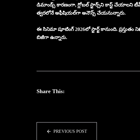
డిమాండ్స్ కారణంగా, గ్లోబల్ స్టార్స్‌ని కాస్ట్ చేయాలని టీమ
త్వరలోనే అఫీషియల్‌గా అనౌన్స్ చేయనున్నారు.
ఈ సినిమా షూటింగ్ 2026లో స్టార్ట్ కానుంది. ప్రస్తుతం ని
బిజీగా ఉన్నారు.
Share This:
PREVIOUS POST