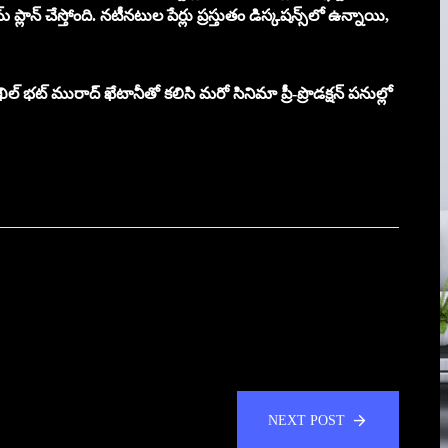
్ ప్లాన్ చేస్తోంది. నటీనటుల పేర్లు ప్రస్తుతం డిస్కషన్స్‌లో ఉన్నాయి,
ఖిల్ భట్ మురాద్ ఖేటానీతో కలిసి మరో సినిమా ప్రీ-ప్రొడక్షన్ పనుల్లో
NEXT POST