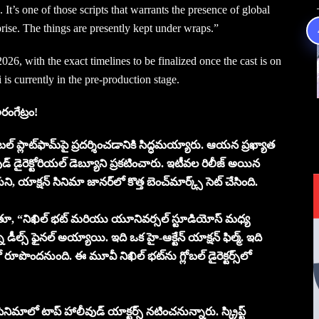
 It’s one of those scripts that warrants the presence of global
rprise. The things are presently kept under wraps.”
2026, with the exact timelines to be finalized once the cast is on
s currently in the pre-production stage.
రంగేట్రం!
ోబల్ ప్లాట్‌ఫామ్‌పై ప్రదర్శించడానికి సిద్ధమయ్యారు. ఆయన ప్రఖ్యాత
్ డైరెక్టోరియల్ డెబ్యూని ప్రకటించారు. ఇటీవల రిలీజ్ అయిన
ుని, యాక్షన్ సినిమా జానర్‌లో కొత్త బెంచ్‌మార్క్స్ సెట్ చేసింది.
్లాడుతూ, “నిఖిల్ భట్ మరియు యూనివర్సల్ స్టూడియోస్ మధ్య
ల్స్ ఫైనల్ అయ్యాయి. ఇది ఒక హై-ఆక్టేన్ యాక్షన్ ఫిల్మ్. ఇది
ో రూపొందనుంది. ఈ మూవీ నిఖిల్ భట్‌ను గ్లోబల్ డైరెక్టర్స్‌లో
ిమాలో టాప్ హాలీవుడ్ యాక్టర్స్ నటించనున్నారు. స్క్రిప్ట్