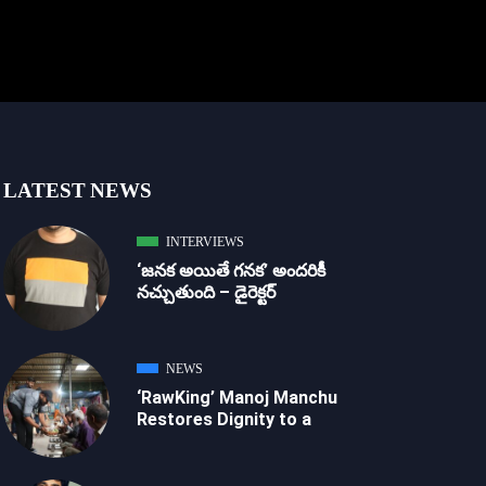
LATEST NEWS
INTERVIEWS
‘జ‌న‌క అయితే గ‌న‌క‌’ అందరికీ
నచ్చుతుంది – డైరెక్ట‌ర్
NEWS
‘RawKing’ Manoj Manchu
Restores Dignity to a