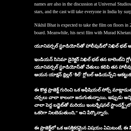
names are also in the discussion at Universal Studios.
stars, and the cast will take everyone in India by su
Nikhil Bhat is expected to take the film on floors in 
board. Meanwhile, his next film with Murad Khetani i
యూనివర్సల్ స్టూడియోస్‌తో హాలీవుడ్‌లో
నిఖిల్ భట్
అ
ఇండియన్ సినిమా డైరెక్టర్ నిఖిల్ భట్ తన టాలెంట్‌ని గ్ల
యూనివర్సల్ స్టూడియోస్‌తో చేతులు కలిపి తన హాలీవుడ
ఆయన యాక్షన్ థ్రిల్లర్ ‘కిల్’ గ్లోబల్ ఆడియన్స్‌ని ఆకట్టుక
ఈ కొత్త ప్రాజెక్ట్ గురించి ఒక అఫీషియల్ సోర్స్ మాట
చర్చలు చాలా కాలంగా జరుగుతున్నాయి, ఇప్పుడు అన్ని డీ
చాలా పెద్ద బడ్జెట్‌తో మరియు ఇంటర్నేషనల్ స్టాండర్డ్స్‌ల
ఒకరిగా నిలబెడుతుంది,” అని పేర్కొన్నారు.
ఈ ప్రాజెక్ట్‌లో ఒక ఆసక్తికరమైన విషయం ఏమిటంటే, ఈ సిన