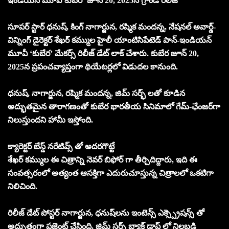
ఇండియన్ మూవీ’కుబేర’ జూన్ 20, 2025న గ్రాండ్ రిలీజ్
సూపర్ స్టార్ ధనుష్, కింగ్ నాగార్జున, రష్మిక మందన్న, నేషనల్ అవార్డ్-
విన్నింగ్ డైరెక్టర్ శేఖర్ కమ్ముల హైలీ యాంటిసిపేటెడ్ పాన్-ఇండియన్
మూవీ ‘కుబేర’ మేకర్స్ రిలీజ్ డేట్ లాక్ చేశారు. కుబేర జూన్ 20,
2025న ప్రపంచవ్యాప్తంగా థియేటర్లలో విడుదల కానుంది.
ధనుష్, నాగార్జున, రష్మిక మందన్న, జిమ్ సర్భ్ లతో కూడిన
అద్భుతమైన తారాగణంతో కుబేర భారతీయ సినిమాలో గేమ్-ఛేంజర్‌గా
నిలుస్తుందని హామీ ఇస్తోంది.
క్యారెక్టర్ బేస్డ్ నరేటివ్స్ తో అదరగొట్టే
శేఖర్ కమ్ముల ఈ చిత్రాన్ని నెవర్ బిఫోర్ గా తీర్చిదిద్దారు, ఇది ఈ
సంవత్సరంలో అత్యంత ఆసక్తిగా ఎదురుచూస్తున్న చిత్రాలలో ఒకటిగా
నిలిచింది.
రిలీజ్ డేట్ పోస్టర్ నాగార్జున, ధనుష్‌లను ఇంటెన్స్ ఎక్స్ప్రెషన్స్ తో
అద్భుతంగా ప్రజెంట్ చేసింది, జిమ్ సర్భ్ బ్యాక్ డ్రాప్ లో నిలబడి