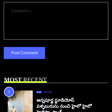
MOST
RECENT
NEWS
అన్నపూర్ణ స్టూడియోస్
పళ్ళబురుసు నుంచి హైలో హైలో