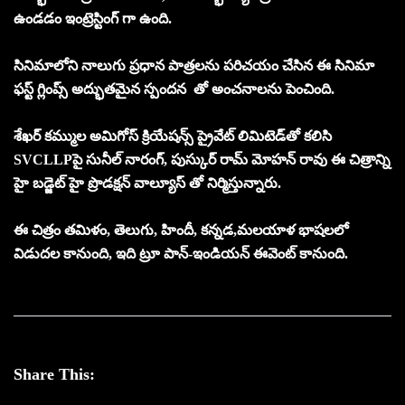
ఉండడం ఇంట్రెస్టింగ్ గా ఉంది.
సినిమాలోని నాలుగు ప్రధాన పాత్రలను పరిచయం చేసిన ఈ సినిమా
ఫస్ట్ గ్లింప్స్‌ అద్భుతమైన స్పందన తో అంచనాలను పెంచింది.
శేఖర్ కమ్ముల అమిగోస్ క్రియేషన్స్ ప్రైవేట్ లిమిటెడ్‌తో కలిసి
SVCLLPపై సునీల్ నారంగ్, పుస్కుర్ రామ్ మోహన్ రావు ఈ చిత్రాన్ని
హై బడ్జెట్ హై ప్రొడక్షన్ వాల్యూస్ తో నిర్మిస్తున్నారు.
ఈ చిత్రం తమిళం, తెలుగు, హిందీ, కన్నడ,మలయాళ భాషలలో
విడుదల కానుంది, ఇది ట్రూ పాన్-ఇండియన్ ఈవెంట్‌ కానుంది.
Share This: