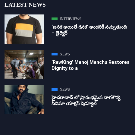
LATEST NEWS
INTERVIEWS
‘జ‌న‌క అయితే గ‌న‌క‌’ అందరికీ నచ్చుతుంది
– డైరెక్ట‌ర్
NEWS
‘RawKing’ Manoj Manchu Restores
Dignity to a
NEWS
హైదరాబాద్ లో ప్రారంభమైన నాగశౌర్య
సినిమా యాక్షన్ షెడ్యూల్