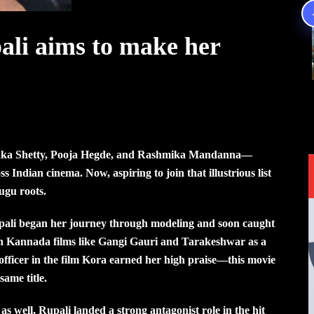
li aims to make her
shka Shetty, Pooja Hegde, and Rashmika Mandanna—
Indian cinema. Now, aspiring to join that illustrious list
ugu roots.
Rupali began her journey through modeling and soon caught
in Kannada films like Gangi Gauri and Tarakeshwar as a
 officer in the film Kora earned her high praise—this movie
same title.
 as well, Rupali landed a strong antagonist role in the hit