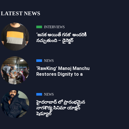
LATEST NEWS
INTERVIEWS
‘జ‌న‌క అయితే గ‌న‌క‌’ అందరికీ
నచ్చుతుంది – డైరెక్ట‌ర్
NEWS
‘RawKing’ Manoj Manchu
Restores Dignity to a
NEWS
హైదరాబాద్ లో ప్రారంభమైన
నాగశౌర్య సినిమా యాక్షన్
షెడ్యూల్