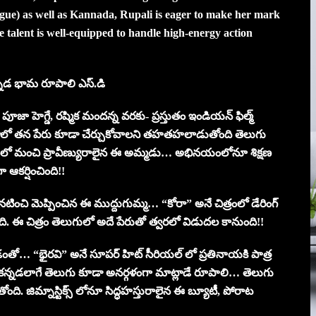
ngue) as well as Kannada, Rupali is eager to make her mark
le talent is well-equipped to handle high-energy action
్నడ భామ రూపాలి ఎస్.డి
 పూజా హెగ్డే, రష్మిక మందన్న వరకు- ప్రస్తుతం ఇండియన్ ఫిల్మ్
తాలో తన పేరు కూడా చేర్చుకోవాలని తహతహలాడుతోంది తెలుగు
ంలో మంచి ప్రావీణ్యురాలైన ఈ అమ్మడు… అభినయంలోనూ శిక్షణ
ా ఆకర్షించింది!!
గా నటించి మెప్పించిన ఈ ముద్దుగుమ్మ… “కోరా” అనే చిత్రంలో డేరింగ్
ింది. ఈ చిత్రం తెలుగులో అదే పేరుతో త్వరలో విడుదల కానుంది!!
… “భైరవి” అనే సూపర్ హిట్ సీరియల్ లో ప్రతినాయకి పాత్ర
న్నడలాగే తెలుగు కూడా అనర్గళంగా మాట్లాడే రూపాలి… తెలుగు
ోంది. జిమ్నాస్టిక్స్ లోనూ సిద్ధహస్తురాలైన ఈ బ్యూటీ, పోరాట