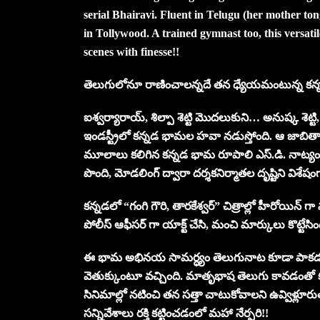
serial Bhairavi. Fluent in Telugu (her mother to
in Tollywood. A trained gymnast too, this versati
scenes with finesse!!
తెలుగులోనూ రాణించాలన్నదే
తన ధ్యేయమంటున్న
కన
ఐశ్వర్యారాయ్, శిల్పా శెట్టి మొదలుకుని… అనుష్క శెట్టి,
ఇండస్ట్రీలో కన్నడ భామల హవా నడుస్తోంది. ఆ జాబి
మూలాలు కలిగిన కన్నడ భామ రూపాలి ఎస్.డి. నాట్య
పొంది, మోడలింగ్ ద్వారా దర్శకనిర్మాతల దృష్టిని విశేషంగ
కన్నడలో “గంగి గౌరి, తారకేశ్వర్” చిత్రాల్లో హీరోయిన్ 
పోలీస్ ఆఫీసర్ గా యాక్ట్ చేసి, మంచి మార్కులు కొట్టేస
ఈ భామ అభినయ సామర్ధ్యం తెలుగునాట కూడా పాకడంతో
వెతుక్కుంటూ వచ్చింది. మాతృభాష తెలుగు కావడంతో క
సినిమాల్లో నటించి తన సత్తా చాటుకోవాలని ఉవ్విళ్లూరుత
సన్నివేశాలు రక్తి కట్టించడంలో మహా నేర్పరి!!