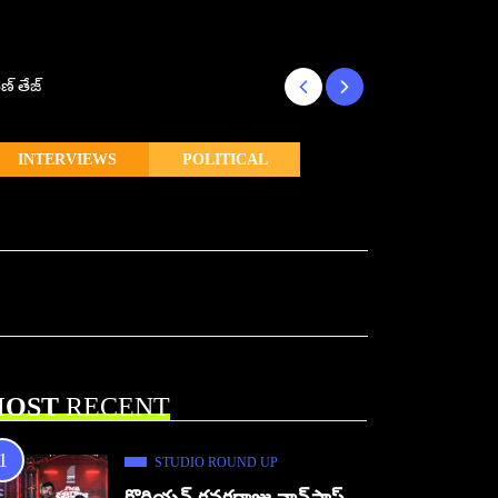
ణ్ తేజ్
Makutam to Relea
INTERVIEWS
POLITICAL
OST
RECENT
STUDIO ROUND UP