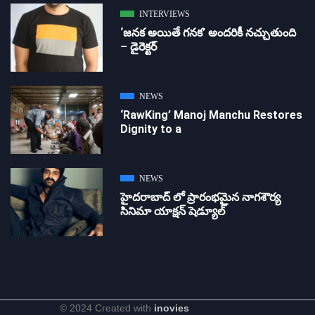
INTERVIEWS
‘జ‌న‌క అయితే గ‌న‌క‌’ అందరికీ నచ్చుతుంది
– డైరెక్ట‌ర్
NEWS
‘RawKing’ Manoj Manchu Restores
Dignity to a
NEWS
హైదరాబాద్ లో ప్రారంభమైన నాగశౌర్య
సినిమా యాక్షన్ షెడ్యూల్
© 2024 Created with
inovies