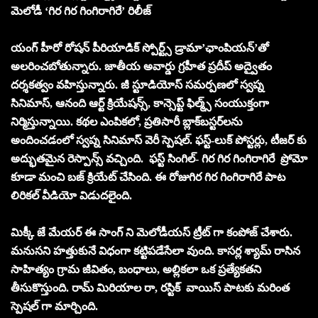
మెలోడీ ‘గిర గిర గింగిరాగిరే’ రిలీజ్
యంగ్ హీరో రోషన్ పీరియాడిక్ స్పోర్ట్స్ డ్రామా’ఛాంపియన్’తో
అలరించబోతున్నారు. జాతీయ అవార్డు గ్రహీత ప్రదీప్ అద్వైతం
దర్శకత్వం వహిస్తున్నారు. జీ స్టూడియోస్ సమర్పణలో స్వప్న
సినిమాస్, ఆనంది ఆర్ట్ క్రియేషన్స్, కాన్సెప్ట్ ఫిల్మ్స్ సంయుక్తంగా
నిర్మిస్తున్నాయి. కథల ఎంపికలో, ప్రతిసారీ బ్లాక్‌బస్టర్‌లను
అందించడంలో స్వప్న సినిమాస్ వెరీ స్పెషల్. ఫస్ట్-లుక్ పోస్టర్లు, టీజర్‌ కు
అద్భుతమైన రెస్పాన్స్ వచ్చింది. ఫస్ట్ సింగిల్- గిర గిర గింగిరాగిరే ప్రోమో
కూడా మంచి బజ్ క్రియేట్ చేసింది. ఈ రోజుగిర గిర గింగిరాగిరే పాట
లిరికల్ వీడియో విడుదలైంది.
మిక్కీ జే మేయర్ ఈ సాంగ్ ని మెలోడీయస్ ట్రీట్ గా కంపోజ్ చేశారు.
మనుసని హత్తుకునే విధంగా కట్టిపడేసేలా వుంది. కాసర్ల శ్యామ్ రాసిన
సాహిత్యం గ్రామ జీవితం, బంధాలు, అల్లికలా ఒక ప్రత్యేకతని
తీసుకొస్తుంది. రామ్ మిరియాల రా, రస్టిక్ వాయిస్ పాటకు మరింత
స్పెషల్ గా మార్చింది.