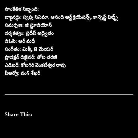
సాంకేతిక సిబ్బంది:
బ్యానర్లు: స్వప్న సినిమా, ఆనంది ఆర్ట్ క్రియేషన్స్, కాన్సెప్ట్ ఫిల్మ్స్
సమర్పణ: జీ స్టూడియోస్
దర్శకత్వం: ప్రదీప్ అద్వైతం
డిఓపి: ఆర్ మధీ
సంగీతం: మిక్కీ జె మేయర్
ప్రొడక్షన్ డిజైనర్: తోట తరణి
ఎడిటర్: కోటగిరి వెంకటేశ్వర రావు
పీఆర్వో: వంశీ-శేఖర్
Share This: