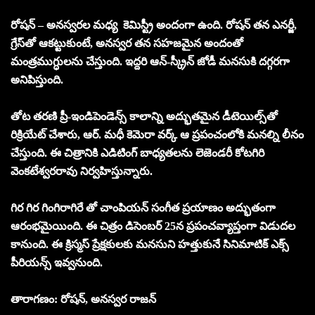
రోషన్ – అనస్వరల మధ్య కెమిస్ట్రీ అందంగా ఉంది. రోషన్ తన ఎనర్జీ,
గ్రేస్‌తో ఆకట్టుకుంటే, అనస్వర తన సహజమైన అందంతో
మంత్రముగ్ధులను చేస్తుంది. ఇద్దరి ఆన్-స్క్రీన్ జోడీ మనసుకి దగ్గరగా
అనిపిస్తుంది.
తోట తరణి ప్రీ-ఇండిపెండెన్స్ కాలాన్ని అద్భుతమైన డీటెయిల్స్‌తో
రిక్రియేట్ చేశారు, ఆర్. మధీ కెమెరా వర్క్ ఆ ప్రపంచంలోకి మనల్ని లీనం
చేస్తుంది. ఈ చిత్రానికి ఎడిటింగ్ బాధ్యతలను లెజెండరీ కోటగిరి
వెంకటేశ్వరరావు నిర్వహిస్తున్నారు.
గిర గిర గింగిరాగిరే తో చాంపియన్ సంగీత ప్రయాణం అద్భుతంగా
ఆరంభమైయింది. ఈ చిత్రం డిసెంబర్ 25న ప్రపంచవ్యాప్తంగా విడుదల
కానుంది. ఈ క్రిస్మస్ ప్రేక్షకులకు మనసుని హత్తుకునే సినిమాటిక్ ఎక్స్
పీరియన్స్ ఇవ్వనుంది.
తారాగణం: రోషన్, అనస్వర రాజన్