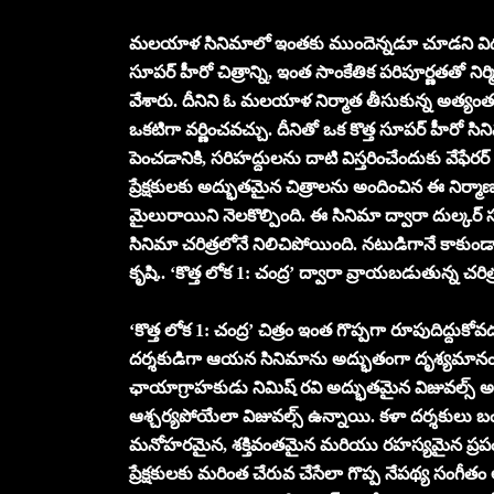
మలయాళ సినిమాలో ఇంతకు ముందెన్నడూ చూడని విధం
సూపర్ హీరో చిత్రాన్ని, ఇంత సాంకేతిక పరిపూర్ణతతో 
వేశారు. దీనిని ఓ మలయాళ నిర్మాత తీసుకున్న అత్
ఒకటిగా వర్ణించవచ్చు. దీనితో ఒక కొత్త సూపర్ హీరో 
పెంచడానికి, సరిహద్దులను దాటి విస్తరించేందుకు వేఫేరర
ప్రేక్షకులకు అద్భుతమైన చిత్రాలను అందించిన ఈ నిర్మాణ 
మైలురాయిని నెలకొల్పింది. ఈ సినిమా ద్వారా దుల్క
సినిమా చరిత్రలోనే నిలిచిపోయింది. నటుడిగానే కాకుం
కృషి.. ‘కొత్త లోక 1: చంద్ర’ ద్వారా వ్రాయబడుతున్న చరిత
‘కొత్త లోక 1: చంద్ర’ చిత్రం ఇంత గొప్పగా రూపుదిద్దు
దర్శకుడిగా ఆయన సినిమాను అద్భుతంగా దృశ్యమానం చేస
ఛాయాగ్రాహకుడు నిమిష్ రవి అద్భుతమైన విజువల్స్
ఆశ్చర్యపోయేలా విజువల్స్ ఉన్నాయి. కళా దర్శకులు బం
మనోహరమైన, శక్తివంతమైన మరియు రహస్యమైన ప్రపంచాన
ప్రేక్షకులకు మరింత చేరువ చేసేలా గొప్ప నేపథ్య సంగీతం 