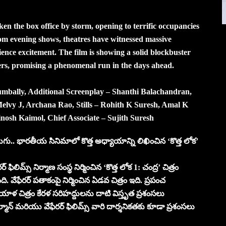
ken the box office by storm, opening to terrific occupancies
m evening shows, theatres have witnessed massive
ience excitement. The film is showing a solid blockbuster
rs, promising a phenomenal run in the days ahead.
mbally, Additional Screenplay – Shanthi Balachandran,
lvy J, Archana Rao, Stills – Rohith K Suresh, Amal K
inosh Kaimol, Chief Associate – Sujith Suresh
ుగు.. భారతీయ సినిమాలో కొత్త అధ్యాయాన్ని లిఖించిన ‘కొత్త లోక’
లిమ్స్ నిర్మాణ సంస్థ నిర్మించిన ‘కొత్త లోక 1: చంద్ర’ చిత్రం
. వేఫేరర్ పతాకంపై నిర్మించిన ఏడవ చిత్రం ఇది. ప్రపంచ
ిత్రం కేరళ సరిహద్దులను దాటి విస్తృత ప్రశంసలు
ల్మాన్ మరియు వేఫేరర్ ఫిలిమ్స్ వారి దార్శనికతకు కూడా ప్రశంసలు