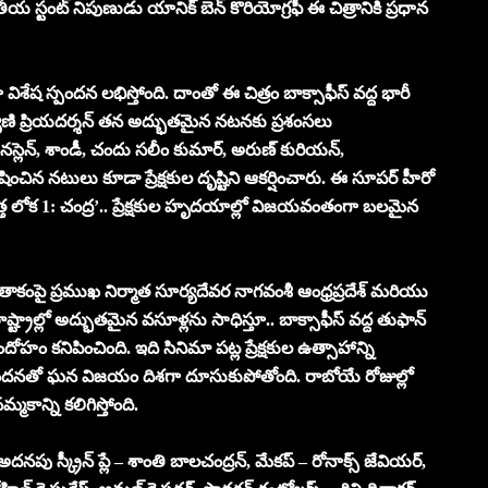
స్టంట్ నిపుణుడు యానిక్ బెన్ కొరియోగ్రఫీ ఈ చిత్రానికి ప్రధాన
 విశేష స్పందన లభిస్తోంది. దాంతో ఈ చిత్రం బాక్సాఫీస్ వద్ద భారీ
్యాణి ప్రియదర్శన్ తన అద్భుతమైన నటనకు ప్రశంసలు
్లెన్, శాండీ, చందు సలీం కుమార్, అరుణ్ కురియన్,
న నటులు కూడా ప్రేక్షకుల దృష్టిని ఆకర్షించారు. ఈ సూపర్ హీరో
్త లోక 1: చంద్ర’.. ప్రేక్షకుల హృదయాల్లో విజయవంతంగా బలమైన
్స్ పతాకంపై ప్రముఖ నిర్మాత సూర్యదేవర నాగవంశీ ఆంధ్రప్రదేశ్ మరియు
ాష్ట్రాల్లో అద్భుతమైన వసూళ్లను సాధిస్తూ.. బాక్సాఫీస్ వద్ద తుఫాన్
దోహం కనిపించింది. ఇది సినిమా పట్ల ప్రేక్షకుల ఉత్సాహాన్ని
శేష స్పందనతో ఘన విజయం దిశగా దూసుకుపోతోంది. రాబోయే రోజుల్లో
కాన్ని కలిగిస్తోంది.
ి, అదనపు స్క్రీన్ ప్లే – శాంతి బాలచంద్రన్, మేకప్ – రోనాక్స్ జేవియర్,