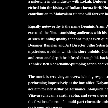
a milestone in the industry with Lokah. Dulquer 
etched into the history of Indian cinema itself. No
contribution to Malayalam cinema will forever b
Equally noteworthy is the name Dominic Arun. As 
executed the film, astonishing audiences with hi
of such stunning quality that one might even ques
Designer Banglan and Art Director Jithu Sebastia
mysterious world in which the story unfolds. Com
and emotional depth he infused through his bac
Yannick Ben’s adrenaline-pumping action choreog
The movie is receiving an overwhelming response 
performing impressively at the box office. Kalyan
acclaim for her stellar performance. Alongside
Vijayaraghavan, Sarath Sabha, and several guest 
the first installment of a multi-part cinematic un
the hearts of viewers.