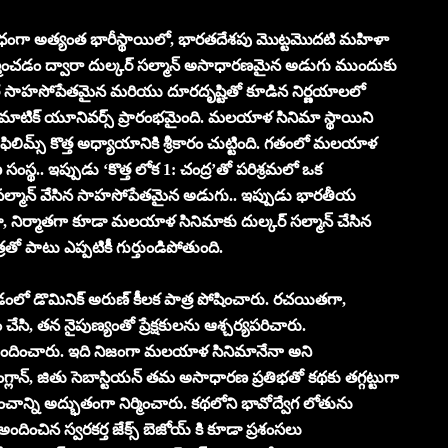
గా అత్యంత భారీస్థాయిలో, భారతదేశపు మొట్టమొదటి మహిళా
నిర్మించడం ద్వారా దుల్కర్ సల్మాన్ అసాధారణమైన అడుగు ముందుకు
యంత సాహసోపేతమైన మరియు దూరదృష్టితో కూడిన నిర్ణయాలలో
సినిమాటిక్ యూనివర్స్ ప్రారంభమైంది. మలయాళ సినిమా స్థాయిని
్ ఫిలిమ్స్ కొత్త అధ్యాయానికి శ్రీకారం చుట్టింది. గతంలో మలయాళ
సంస్థ.. ఇప్పుడు ‘కొత్త లోక 1: చంద్ర’తో పరిశ్రమలో ఒక
ర్ సల్మాన్ వేసిన సాహసోపేతమైన అడుగు.. ఇప్పుడు భారతీయ
డా, నిర్మాతగా కూడా మలయాళ సినిమాకు దుల్కర్ సల్మాన్ చేసిన
్రతో పాటు ఎప్పటికీ గుర్తుండిపోతుంది.
కోవడంలో డొమినిక్ అరుణ్ కీలక పాత్ర పోషించారు. రచయితగా,
ి, తన నైపుణ్యంతో ప్రేక్షకులను ఆశ్చర్యపరిచారు.
 అందించారు. ఇది నిజంగా మలయాళ సినిమానేనా అని
గ్లాన్, జితు సెబాస్టియన్ తమ అసాధారణ ప్రతిభతో కథకు తగ్గట్టుగా
్ని అద్భుతంగా నిర్మించారు. కథలోని భావోద్వేగ లోతును
అందించిన స్వరకర్త జేక్స్ బెజోయ్ కి కూడా ప్రశంసలు