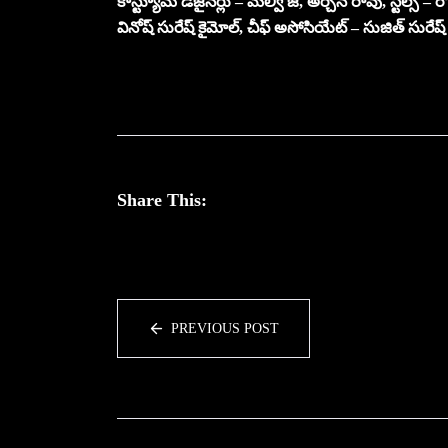
కాస్ట్యూమ్ డిజైనర్లు – మెల్వీ జె, అర్చన రావు, స్టిల్స్ – ర
వినోష్ సురేష్ కైమోల్, చీఫ్ అసోసియేట్ – సుజిత్ సురేష్
Share This:
PREVIOUS POST