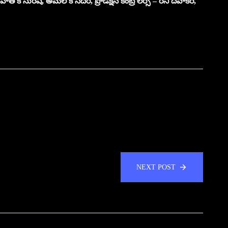
ోహిత్ కె సురేష్, అమల్ కె సదర్, ప్రొడక్షన్ కంట్రోలర్స్ – రిని దివాకర్,
NEXT POST