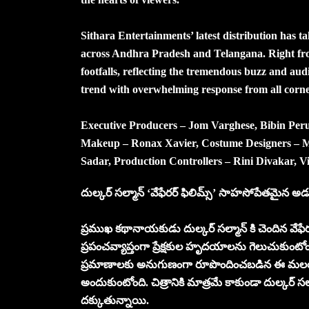
Sithara Entertainments’ latest distribution has ta
across Andhra Pradesh and Telangana. Right fro
footfalls, reflecting the tremendous buzz and aud
trend with overwhelming response from all corne
Executive Producers – Jom Varghese, Bibin Peru
Makeup – Ronax Xavier, Costume Designers – Me
Sadar, Production Controllers – Rini Divakar, V
దుల్కర్ సల్మాన్ ‘వేఫేరర్ ఫిలిమ్స్’ సాహసోపేతమైన అడ
ప్రముఖ కథానాయకుడు దుల్కర్ సల్మాన్ కి చెందిన వేఫేరర్ ఫి
ప్రపంచవ్యాప్తంగా ప్రేక్షకుల హృదయాలను గెలుచుకుంటోంది
ప్రమాణాలకు అనుగుణంగా రూపొందించబడిన ఈ మలయాళ చ
అందుకుంటోంది. చిత్రానికి మాత్రమే కాకుండా దుల్కర్ స
దక్కుతున్నాయి.