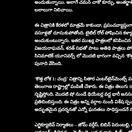
అందుతున్నాయి. అలాగే చమన్ చాకో కూర్పు, అంతర్జాతీయ 
బలాలుగా నిలిచాయి.
ఈ చిత్రానికి కేరళలో మాత్రమే కాకుండా, ప్రపంచవ్యాప్తంగా
వసూళ్లతో దూసుకుపోతోంది. టైటిల్ రోల్ పోషించిన కళ
అందుకుంటున్నారు. ఇతర ముఖ్య పాత్రలలో కనిపించిన నస
విజయరాఘవన్, శరత్ సభతో పాటు అతిథి పాత్రలు పోషించి
సినిమాటిక్ యూనివర్స్ లో మొదటి భాగంగా వచ్చిన ‘కొత
పునాది వేసింది.
‘కొత్త లోక 1: చంద్ర’ చిత్రాన్ని సితార ఎంటర్‌టైన్‌మెంట
తెలంగాణ రాష్ట్రాల్లో పంపిణీ చేశారు. ఈ చిత్రం తెలుగు ర
సృష్టిస్తోంది. మొదటి షో నుండే థియేటర్ల వద్ద భారీ జనసం
ప్రతిబింబిస్తుంది. ఈ చిత్రం అన్ని వర్గాల నుండి వి
అద్భుతమైన ప్రదర్శనతో ఎన్నో ఘనతలు సాధిస్తుందనే నమ్మ
ఎగ్జిక్యూటివ్ నిర్మాతలు – జోమ్ వర్గీస్, బిబిన్ పెరుంబల్ల