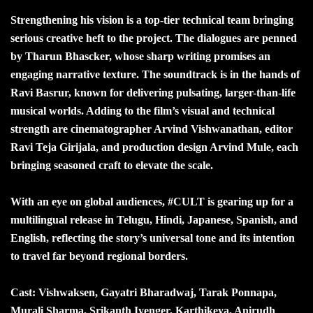
Strengthening his vision is a top-tier technical team bringing
serious creative heft to the project. The dialogues are penned
by Tharun Bhascker, whose sharp writing promises an
engaging narrative texture. The soundtrack is in the hands of
Ravi Basrur, known for delivering pulsating, larger-than-life
musical worlds. Adding to the film’s visual and technical
strength are cinematographer Arvind Vishwanathan, editor
Ravi Teja Girijala, and production design Arvind Mule, each
bringing seasoned craft to elevate the scale.
With an eye on global audiences, #CULT is gearing up for a
multilingual release in Telugu, Hindi, Japanese, Spanish, and
English, reflecting the story’s universal tone and its intention
to travel far beyond regional borders.
Cast: Vishwaksen, Gayatri Bharadwaj, Tarak Ponnapa,
Murali Sharma, Srikanth Iyenger, Karthikeya, Anirudh