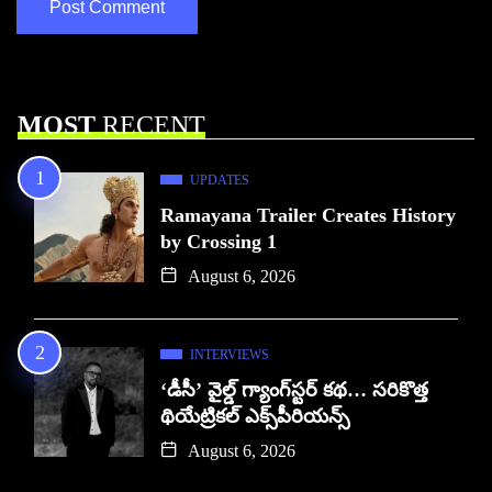
MOST
RECENT
UPDATES
Ramayana Trailer Creates History
by Crossing 1
August 6, 2026
INTERVIEWS
‘డీసీ’ వైల్డ్ గ్యాంగ్‌స్టర్ కథ… సరికొత్త
థియేట్రికల్ ఎక్స్‌పీరియన్స్
August 6, 2026