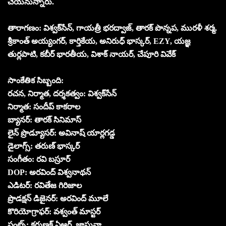
చేయనున్నారు.
తారాగణం: విశ్వక్‌సేన్, గాయత్రీ భరద్వాజ్, తారక్ పొన్నప, మురళీ శర్మ,
శ్రీకాంత్ అయ్యంగర్, కార్తికేయ, అనిరుధ్ భాస్కర్, EZY, యజ్ఞ
తుర్లపాటి, కబీర్ భారతీయ, విశాక్ నాయర్, చేపూరి వివేక్
సాంకేతిక సిబ్బంది:
రచన, నిర్మాత, దర్శకత్వం: విశ్వక్‌సేన్
నిర్మాత: సందీప్ కాకరాల
బ్యానర్: తారక్ సినిమాస్
లైన్ ప్రొడ్యూసర్: అవినాష్ యార్లగడ్డ
డైలాగ్స్: తరుణ్ భాస్కర్
సంగీతం: రవి బస్రూర్
DOP: అరవింద్ విశ్వనాథన్
ఎడిటర్: రవితేజ గిరిజాల
ప్రొడక్షన్ డిజైనర్: అరవింద్ మూలే
కొరియోగ్రాఫర్: వశ్వంత్ మాస్టర్
స్టంట్స్: కరుణక్ ఏఆర్, జాషువా