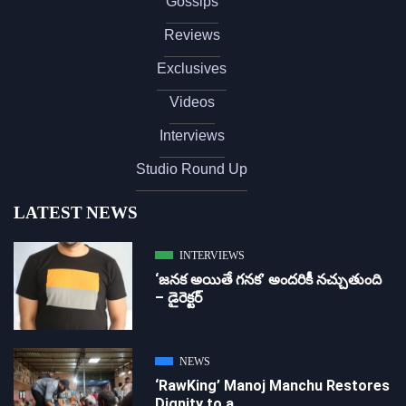
Gossips
Reviews
Exclusives
Videos
Interviews
Studio Round Up
LATEST NEWS
INTERVIEWS
‘జ‌న‌క అయితే గ‌న‌క‌’ అందరికీ నచ్చుతుంది
– డైరెక్ట‌ర్
NEWS
‘RawKing’ Manoj Manchu Restores
Dignity to a