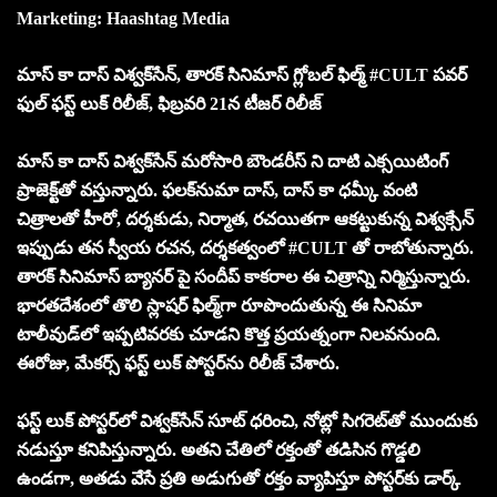
Marketing: Haashtag Media
మాస్ కా దాస్ విశ్వక్‌సేన్, తారక్ సినిమాస్ గ్లోబల్ ఫిల్మ్ #CULT పవర్
ఫుల్ ఫస్ట్ లుక్ రిలీజ్, ఫిబ్రవరి 21న టీజర్ రిలీజ్
మాస్ కా దాస్ విశ్వక్‌సేన్ మరోసారి బౌండరీస్ ని దాటి ఎక్సయిటింగ్
ప్రాజెక్ట్‌తో వస్తున్నారు. ఫలక్‌నుమా దాస్, దాస్ కా ధమ్కీ వంటి
చిత్రాలతో హీరో, దర్శకుడు, నిర్మాత, రచయితగా ఆకట్టుకున్న విశ్వక్సేన్
ఇప్పుడు తన స్వీయ రచన, దర్శకత్వంలో #CULT తో రాబోతున్నారు.
తారక్ సినిమాస్ బ్యానర్ పై సందీప్ కాకరాల ఈ చిత్రాన్ని నిర్మిస్తున్నారు.
భారతదేశంలో తొలి స్లాషర్ ఫిల్మ్‌గా రూపొందుతున్న ఈ సినిమా
టాలీవుడ్‌లో ఇప్పటివరకు చూడని కొత్త ప్రయత్నంగా నిలవనుంది.
ఈరోజు, మేకర్స్ ఫస్ట్ లుక్ పోస్టర్‌ను రిలీజ్ చేశారు.
ఫస్ట్ లుక్ పోస్టర్‌లో విశ్వక్‌సేన్ సూట్ ధరించి, నోట్లో సిగరెట్‌తో ముందుకు
నడుస్తూ కనిపిస్తున్నారు. అతని చేతిలో రక్తంతో తడిసిన గొడ్డలి
ఉండగా, అతడు వేసే ప్రతి అడుగుతో రక్తం వ్యాపిస్తూ పోస్టర్‌కు డార్క్