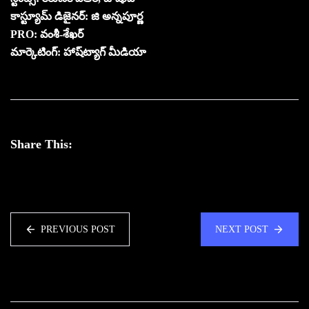
కాస్ట్యూమ్ డిజైనర్: జి అన్నపూర్ణ
PRO: వంశీ-శేఖర్
మార్కెటింగ్: హాష్‌ట్యాగ్ మీడియా
Share This:
PREVIOUS POST
NEXT POST