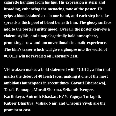
cigarette hanging from his lips. His expression is stern and
brooding, enhancing the menacing tone of the poster. He
grips a blood-stained axe in one hand, and each step he takes
spreads a thick pool of blood beneath him. The glossy surface
add to the poster’s gritty mood. Overall, the poster conveys a
violent, stylish, and unapologetically bold atmosphere,
promising a raw and unconventional cinematic experience.
The film’s teaser which will give a glimpse into the world of
#CULT will be revealed on February 21st.
Vishwaksen makes a bold statement with #CULT, a film that
marks the debut of 40 fresh faces, making it one of the most
ambitious launchpads in recent times. Gayatri Bharadwaj,
Tarak Ponnapa, Murali Sharma, Srikanth Iyenger,
Karthikeya, Anirudh Bhaskar, EZY, Yagnya Turlapati,
Kabeer Bhartiya, Vishak Nair, and Chepuri Vivek are the
prominent cast.