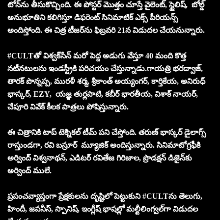
టోన్‌ను తీసుకొచ్చింది. ఈ పోస్టర్ మొత్తం చూస్తే వైలెంట్, స్టైలిష్, బోల్డ్
అనుభూతిని కలిగిస్తూ డిఫరెంట్ సినిమాటిక్ ఎక్స్ పీరియన్స్
అందిస్తోంది. ఈ చిత్ర టీజర్‌ను ఫిబ్రవరి 21న విడుదల చేయనున్నారు.
#CULTతో విశ్వక్‌సేన్ మరో పెద్ద అడుగు వేస్తూ 40 మంది కొత్త
నటీనటులను ఇండస్ట్రీకి పరిచయం చేస్తున్నాడు.గాయత్రి భరద్వాజ్,
తారక్ పొన్నప్ప, మురళీ శర్మ, శ్రీకాంత్ అయ్యంగర్, కార్తికేయ, అనిరుధ్
భాస్కర్, EZY, యజ్ఞ తుర్లపాటి, కబీర్ భారతీయ, విశాక్ నాయర్,
చేపూరి వివేక్ కీలక పాత్రలు పోషిస్తున్నారు.
ఈ చిత్రానికి టాప్ టెక్నికల్ టీమ్ పని చేస్తోంది. తరుణ్ భాస్కర్ డైలాగ్స్
రాస్తుండగా, రవి బస్రూర్ మ్యూజిక్‌ అందిస్తున్నారు. సినిమాటోగ్రఫీకి
అర్వింద్ విశ్వనాథన్, ఎడిటర్ రవితేజ గిరిజాల, ప్రొడక్షన్ డిజైన్‌కు
అర్వింద్ ములే.
ప్రపంచవ్యాప్తంగా ప్రేక్షకులను దృష్టిలో పెట్టుకుని #CULTను తెలుగు,
హిందీ, జపనీస్, స్పానిష్, ఇంగ్లీష్ భాషల్లో మల్టీలింగ్వల్‌గా విడుదల