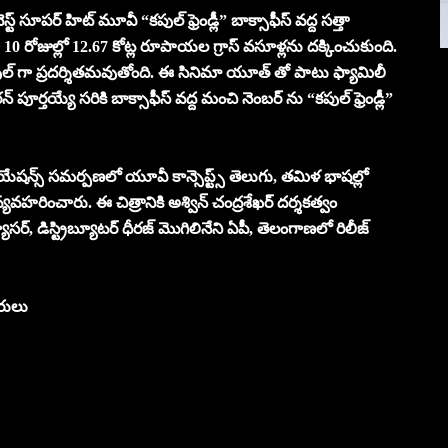
ూపర్ హిట్ మూవీ “కపుల్ ఫ్రెండ్లీ” బాక్సాఫీస్ వద్ద సత్తా
గా 10 రోజుల్లో 12.67 కోట్ల రూపాయల గ్రాస్ వసూళ్లను దక్కించుకుంది.
సెస్ ఫుల్ గా ప్రదర్శితమవుతోంది. ఈ సినిమా యూత్ తో పాటు ఫ్యామిలీ
ూర్తయ్యే సరికి బాక్సాఫీస్ వద్ద మంచి నెంబర్ ను “కపుల్ ఫ్రెండ్లీ”
ీ క్రియేషన్స్ సమర్పణలో యూవీ కాన్సెప్ట్స్ తెలుగు, తమిళ భాషల్లో
్యవహరించారు. ఈ చిత్రానికి అశ్విన్ చంద్రశేఖర్ దర్శకత్వం
యూసర్, డిస్ట్రిబ్యూటర్ ధీరజ్ మొగిలినేని ఏపీ, తెలంగాణలో రిలీజ్
రులు