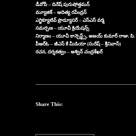
డీవోపీ – దినేష్ పురుషోత్తమన్
మ్యూజిక్ – ఆదిత్య రవీంద్రన్
ఎగ్జిక్యూటివ్ ప్రొడ్యూసర్ – ఎస్ఎస్ వర్మ
సమర్పణ – యూవీ క్రియేషన్స్
నిర్మాణం – యూవీ కాన్సెప్ట్స్, అజయ్ కుమార్ రాజు. పి.
పీఆర్ఓ – జీఎస్ కే మీడియా (సురేష్ – శ్రీనివాస్)
రచన, దర్శకత్వం – అశ్విన్ చంద్రశేఖర్
Share This: