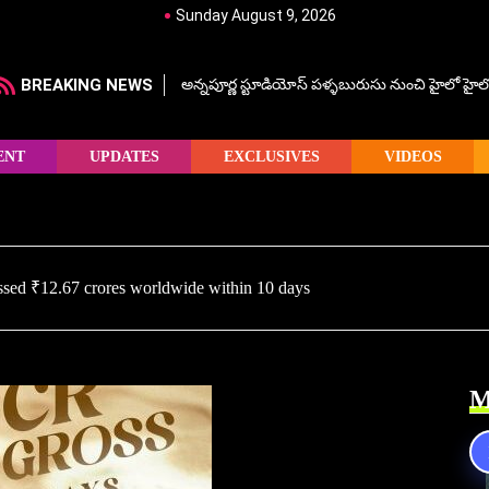
Sunday August 9, 2026
BREAKING NEWS
అన్నపూర్ణ స్టూడియోస్ పళ్ళబురుసు నుంచి హైలో హైలో హ
ENT
UPDATES
EXCLUSIVES
VIDEOS
ssed ₹12.67 crores worldwide within 10 days
M