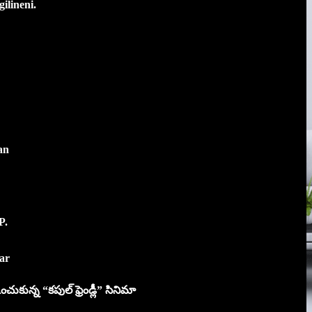
ilineni.
an
P.
ar
కించుకున్న “కపుల్ ఫ్రెండ్లీ” సినిమా