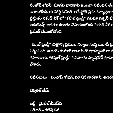
సంతోష్ శోభన్, మానస వారణాసి జంటగా నటించిన లేటెస్ట్ స
చాటుతోంది. ఈ హార్ట్ టచింగ్ లవ్ స్టోరీ ప్రపంచవ్యాప్తం
ప్రస్తుతం సెకండ్ వీక్ లో “కపుల్ ఫ్రెండ్లీ” సినిమా సక్
ఆడియెన్స్ ఆదరణ సొంతం చేసుకుంటోంది. సెకండ్ వీక్ రన్ ప
క్రియేట్ చేయబోతోంది.
“కపుల్ ఫ్రెండ్లీ” చిత్రాన్ని ప్రముఖ నిర్మాణ సంస్థ యూవ
నిర్మించింది. అజయ్ కుమార్ రాజు.పి కో ప్రొడ్యూసర్ గా వ
వహించారు. “కపుల్ ఫ్రెండ్లీ” సినిమాను ప్యాషనేట్ ప్రొడ్
చేశారు.
నటీనటులు – సంతోష్ శోభన్, మానస వారణాసి, తదిత
టెక్నికల్ టీమ్
ఆర్ట్ – మైఖేల్ బీఎఫ్ఏ
ఎడిటర్ – గణేష్ శివ