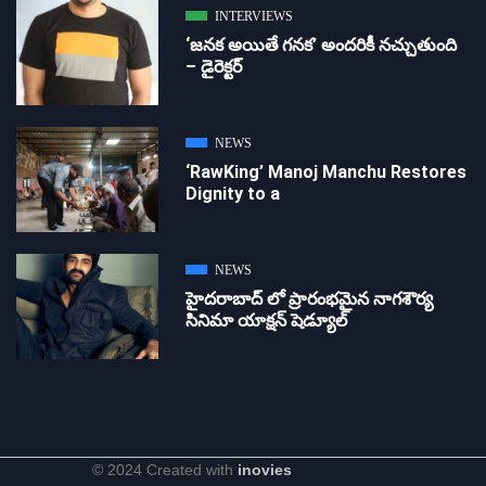
INTERVIEWS
‘జ‌న‌క అయితే గ‌న‌క‌’ అందరికీ నచ్చుతుంది
– డైరెక్ట‌ర్
NEWS
‘RawKing’ Manoj Manchu Restores
Dignity to a
NEWS
హైదరాబాద్ లో ప్రారంభమైన నాగశౌర్య
సినిమా యాక్షన్ షెడ్యూల్
© 2024 Created with
inovies