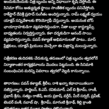
అందుకునేందుకు చిత్ర బృందం అన్ని విధాలుగా కృషి చేస్తోంది. ఈ
సినిమా కోసం అత్యున్నత స్థాయి సాంకేతిక బృందం పనిచేస్తోంది.
రాక్‌స్టార్ దేవిశ్రీ ప్రసాద్ సంగీతం అందిస్తున్నారు. రామ్-లక్ష్మణ్ ద్వయం
యాక్షన్ సన్నివేశాలకు కొరియోగ్రఫీ చేస్తున్నారు. అయనంక బోస్
ఛాయాగ్రాహకుడిగా వ్యవహరిస్తుండగా, నీతా లుల్లా కాస్ట్యూమ్స్
బాధ్యతలను నిర్వర్తిస్తున్నారు. కళా దర్శకుడిగా ఆనంద్ సాయి
వ్యవహరిస్తున్నారు. పవన్ కళ్యాణ్ అభిమానులతో పాటు.. మాస్
ప్రేక్షకులు, యాక్షన్ ప్రియులు మెచ్చేలా ఈ చిత్రాన్ని మలుస్తున్నారు.
చిత్రీకరణ తుదిదశకు చేరుకున్న తరుణంలో చిత్ర బృందం త్వరలోనే
నిర్మాణాంతర కార్యక్రమాలను మొదలు పెట్టనుంది. ఈ సినిమాకి
సంబంధించిన మరిన్ని వివరాలు త్వరలో వెల్లడి కానున్నాయి.
తారాగణం: పవన్ కళ్యాణ్, శ్రీలీల, రాశి ఖన్నా కథానాయికలుగా
నటిస్తున్నారు. పార్థిబన్, కె.ఎస్. రవికుమార్, ఎల్ బి శ్రీరామ్, రాంకీ,
ప్రభాస్ శ్రీను, సత్యం రాజేష్, జయ ప్రకాష్, వర్గీస్, మీర్ సర్వర్, ప్రవీణ్,
టెంపర్ వంశీ, నవాబ్ షా, శ్రీరామ్, మాగంటి శ్రీనాథ్, కిల్లి క్రాంతి
తదితరులు ఇతర ముఖ్య పాత్రలు పోషిస్తున్నారు.