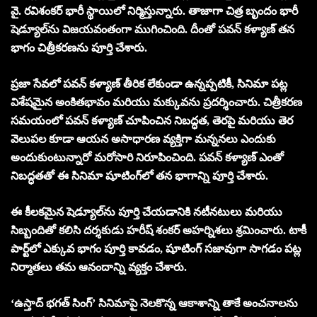
వై. రవిశంకర్ భారీ స్థాయిలో నిర్మిస్తున్నారు. తాజాగా చిత్ర బృందం భారీ
షెడ్యూల్‌ను విజయవంతంగా ముగించింది. దీంతో పవన్ కళ్యాణ్ తన
భాగం చిత్రీకరణను పూర్తి చేశారు.
ప్రజా సేవలో పవన్ కళ్యాణ్ తీరిక లేకుండా ఉన్నప్పటికీ, సినిమా పట్ల
విశేషమైన అంకితభావం మరియు మక్కువను ప్రదర్శించారు. చిత్రీకరణ
సమయంలో పవన్ కళ్యాణ్ చూపించిన నిబద్ధత, తెరపై మరియు తెర
వెలుపల కూడా ఆయన అసాధారణ వ్యక్తిగా మన్ననలు ఎందుకు
అందుకుంటున్నారో మరోసారి నిరూపించింది. పవన్ కళ్యాణ్ ఎంతో
నిబద్ధతతో ఈ సినిమా షూటింగ్‌లో తన భాగాన్ని పూర్తి చేశారు.
ఈ కీలకమైన షెడ్యూల్‌ను పూర్తి చేయడానికి నటీనటులు మరియు
సిబ్బందితో కలిసి దర్శకుడు హరీష్ శంకర్ అహర్నిశలు శ్రమించారు. టాకీ
పార్ట్‌లో ఎక్కువ భాగం పూర్తి కావడం, షూటింగ్ సజావుగా సాగడం పట్ల
నిర్మాతలు తమ ఆనందాన్ని వ్యక్తం చేశారు.
‘ఉస్తాద్ భగత్ సింగ్’ సినిమాపై నెలకొన్న ఆకాశాన్ని తాకే అంచనాలను