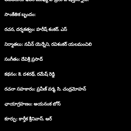
సాంకేతిక బృందం:
రచన, దర్శకత్వం: హరీష్ శంకర్. ఎస్
నిర్మాతలు: నవీన్ యెర్నేని, రవిశంకర్ యలమంచిలి
సంగీతం: దేవిశ్రీ ప్రసాద్
కథనం: కె. దశరథ్, రమేష్ రెడ్డి
రచనా సహకారం: ప్రవీణ్ వర్మ, సి. చంద్రమోహన్
ఛాయాగ్రహణం: అయనంక బోస్
కూర్పు: కార్తీక శ్రీనివాస్. ఆర్