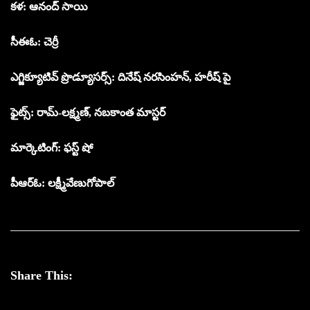
కళ: ఆనంద్ సాయి
సీఈఓ: చెర్రీ
ఎగ్జిక్యూటివ్ ప్రొడ్యూసర్స్: దినేష్ నరసింహన్, హరీష్ పై
ఫైట్స్: రామ్-లక్ష్మణ్, నబకాంత మాస్టర్
మార్కెటింగ్: ఫస్ట్ షో
పీఆర్ఓ: లక్ష్మీవేణుగోపాల్
Share This: