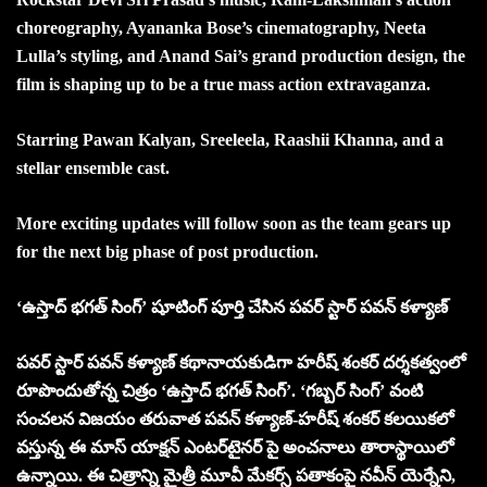
choreography, Ayananka Bose’s cinematography, Neeta
Lulla’s styling, and Anand Sai’s grand production design, the
film is shaping up to be a true mass action extravaganza.
Starring Pawan Kalyan, Sreeleela, Raashii Khanna, and a
stellar ensemble cast.
More exciting updates will follow soon as the team gears up
for the next big phase of post production.
‘ఉస్తాద్ భగత్ సింగ్’ షూటింగ్ పూర్తి చేసిన పవర్ స్టార్ పవన్ కళ్యాణ్
పవర్ స్టార్ పవన్ కళ్యాణ్ కథానాయకుడిగా హరీష్ శంకర్ దర్శకత్వంలో
రూపొందుతోన్న చిత్రం ‘ఉస్తాద్ భగత్ సింగ్’. ‘గబ్బర్ సింగ్’ వంటి
సంచలన విజయం తరువాత పవన్ కళ్యాణ్-హరీష్ శంకర్ కలయికలో
వస్తున్న ఈ మాస్ యాక్షన్ ఎంటర్‌టైనర్ పై అంచనాలు తారాస్థాయిలో
ఉన్నాయి. ఈ చిత్రాన్ని మైత్రీ మూవీ మేకర్స్ పతాకంపై నవీన్ యెర్నేని,