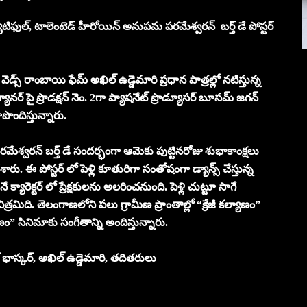
యూటిఫుల్, టాలెంటెడ్ హీరోయిన్ అనుపమ పరమేశ్వరన్ బర్త్ డే పోస్టర్
డ్స్ రాంబాయి ఫేమ్ అఖిల్ ఉడ్డెమారి ప్రధాన పాత్రల్లో నటిస్తున్న
్యానర్ పై ప్రొడక్షన్ నెం. 2గా ప్యాషనేట్ ప్రొడ్యూసర్ బూసమ్ జగన్
ూపొందిస్తున్నారు.
శ్వరన్ బర్త్ డే సందర్భంగా ఆమెకు పుట్టినరోజు శుభాకాంక్షలు
ేశారు. ఈ పోస్టర్ లో పెళ్లి కూతురిగా సంతోషంగా డ్యాన్స్ చేస్తున్న
క్యారెక్టర్ లో ప్రేక్షకులను అలరించనుంది. పెళ్లి చుట్టూ సాగే
త్రమిది. తెలంగాణలోని పలు గ్రామీణ ప్రాంతాల్లో “క్రేజీ కల్యాణం”
ాణం” సినిమాకు సంగీతాన్ని అందిస్తున్నారు.
భాస్కర్, అఖిల్ ఉడ్డెమారి, తదితరులు