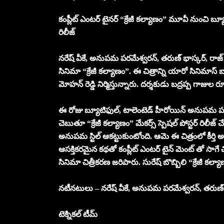
కంప్లీట్ ఎంటర్ టైనర్ “క్రేజీ కల్యాణం” మూవీ నుంచి బ్
రిలీజ్
నరేష్ వీకే, అనుపమ పరమేశ్వరన్, తరుణ్ భాస్కర్, రాజ్ వె
సినిమా “క్రేజీ కల్యాణం”. ఈ చిత్రాన్ని యారో సినిమాస్ బ
మోహన్ రెడ్డి నిర్మిస్తున్నారు. దర్శకుడు బద్రప్ప గాజుల ర
ఈ రోజు బ్యూటిఫుల్, టాలెంటెడ్ హీరోయిన్ అనుపమ పరమే
చెబుతూ “క్రేజీ కల్యాణం” మేకర్స్ స్పెషల్ పోస్టర్ రిలీజ్ చ
అనుపమ స్టిల్ ఆకట్టుకుంటోంది. ఆమె ఈ చిత్రంలో కీర్తి అనే 
ఆసక్తికరమైన కథతో కంప్లీట్ ఎంటర్ టైన్ మెంట్ తో సాగే చి
సినిమా చిత్రీకరణ జరిపారు. సురేష్ బొబ్బిలి “క్రేజీ కల్య
నటీనటులు – నరేష్ వీకే, అనుపమ పరమేశ్వరన్, తరుణ్ 
టెక్నికల్ టీమ్