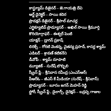
——————————-
కాస్ట్యూమ్ డిజైనర్ – జె.గాయత్రి దేవి
ఆర్ట్ డైరెక్టర్ – సాయి కదిర
ప్రొడక్షన్ డిజైనర్ – శ్రీపాల్ మాచర్ల
ఎగ్జిక్యూటివ్ ప్రొడ్యూసర్ – అఖిల్ సాయి శ్రీమూర్తి
కొరియోగ్రాఫర్ – ఈశ్వర్ పెంటి
యాక్షన్ – డ్రాగన్ ప్రకాష్
లిరిక్స్ – గోరటి వెంకన్న, చైతన్య ప్రసాద్, కాసర్ల శ్యామ్
ఎడిటర్ – శ్రావణ్ కటికనేని
డీవోపీ – శ్యామ్ దూపాటి
మ్యూజిక్ – సురేష్ బొబ్బిలి
స్క్రీన్ ప్లే – శ్రీనివాస రవీంద్ర (ఎంఎస్ఆర్)
పీఆర్ఓ – జీఎస్ కే మీడియా (సురేష్ – శ్రీనివాస్)
ప్రొడ్యూసర్ – బూసం జగన్ మెహన్ రెడ్డి
స్టోరీ, స్క్రీన్ ప్లే , డైలాగ్స్, డైరెక్షన్ – బద్రప్ప గాజుల