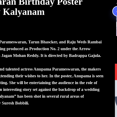
an Birthday Poster
y Kalyanam
Parameswaran, Tarun Bhascker, and Raju Weds Rambai
being produced as Production No. 2 under the Arrow
Jagan Mohan Reddy. It is directed by Badrappa Gajula.
l and talented actress Anupama Parameswaran, the makers
tending their wishes to her. In the poster, Anupama is seen
ating. She will be entertaining the audience in the role of
n interesting story set against the backdrop of a wedding
yanam” has been shot in several rural areas of
y Suresh Bobbili.