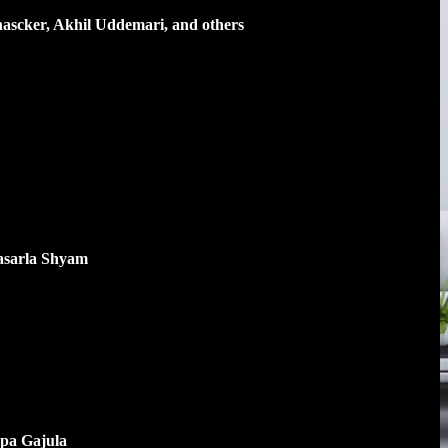
cker, Akhil Uddemari, and others
asarla Shyam
ppa Gajula