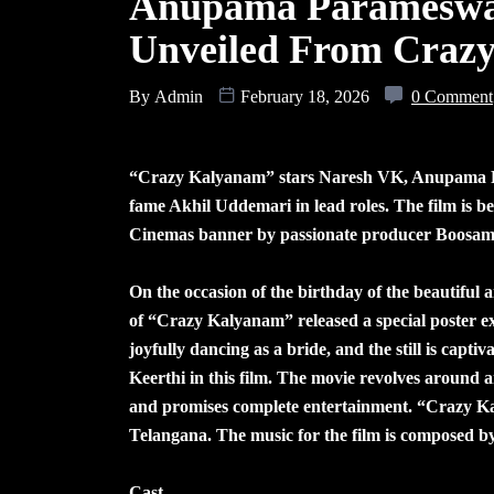
Anupama Parameswar
Unveiled From Craz
By
Admin
February 18, 2026
0 Comment
“Crazy Kalyanam” stars Naresh VK, Anupama 
fame Akhil Uddemari in lead roles. The film is 
Cinemas banner by passionate producer Boosam 
On the occasion of the birthday of the beautifu
of “Crazy Kalyanam” released a special poster ex
joyfully dancing as a bride, and the still is captiv
Keerthi in this film. The movie revolves around a
and promises complete entertainment. “Crazy Kal
Telangana. The music for the film is composed b
Cast