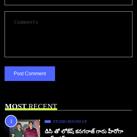
MOST
RECENT
STUDIO ROUND UP
డిసి తో లోకేష్ కనగరాజ్ గారు హీరోగా