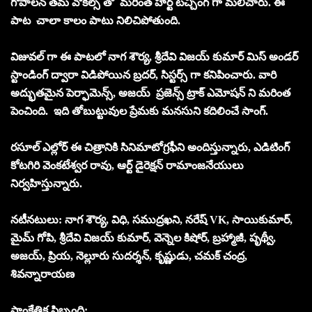
గోపాలన్ తమ వోకల్స్ తో మరింత హార్ట్ టచ్చింగ్ గా మలిచారు. ఈ
పాట చాలా కాలం పాటు నిలిచిపోతుంది.
విజువల్ గా ఈ పాటలో నాగ శౌర్య, శ్రీదేవి విజయ్ కుమార్ మిస్ అండర్
స్టాండింగ్ ద్వారా విడిపోయిన బ్రదర్, సిస్టర్స్ గా కనిపించారు. వారి
అద్భుతమైన పెర్ఫామెన్స్, అజయ్ ప్రజెన్స్ ట్రాక్ ఎమోషన్ ని మరింత
పెంచింది. ఇది తోబుట్టువుల ప్రేమకు మనసుని కదిలించే సాంగ్.
రసూల్ ఎల్లోర్ ఈ చిత్రానికి సినిమాటోగ్రఫీని అందిస్తున్నారు, ఎడిటింగ్
కోటగిరి వెంకటేశ్వర రావు, ఆర్ట్ డైరెక్షన్ రామాంజనేయులు
నిర్వహిస్తున్నారు.
నటీనటులు: నాగ శౌర్య, విధి, సముద్రఖని, నరేష్ VK, సాయికుమార్,
మైమ్ గోపి, శ్రీదేవి విజయ్ కుమార్, వెన్నెల కిషోర్, బ్రహ్మాజీ, పృథ్వీ,
అజయ్, ప్రియ, నెల్లూరు సుదర్శన్, కృష్ణుడు, చమక్ చంద్ర,
శివన్నారాయణ
సాంకేతిక సిబ్బంది: