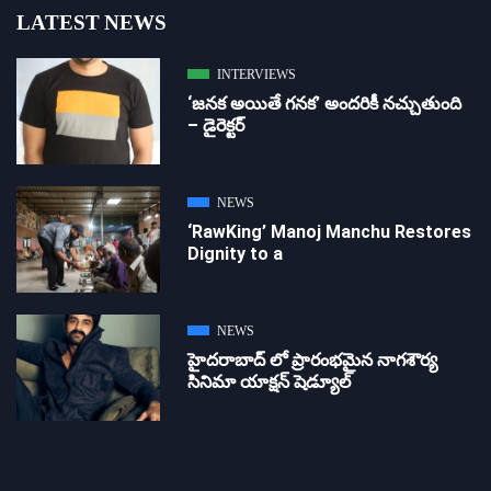
LATEST NEWS
INTERVIEWS
‘జ‌న‌క అయితే గ‌న‌క‌’ అందరికీ నచ్చుతుంది
– డైరెక్ట‌ర్
NEWS
‘RawKing’ Manoj Manchu Restores
Dignity to a
NEWS
హైదరాబాద్ లో ప్రారంభమైన నాగశౌర్య
సినిమా యాక్షన్ షెడ్యూల్