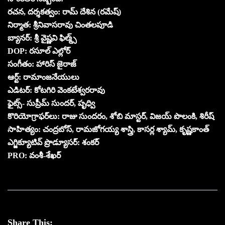
రచన, దర్శకత్వం: రామ్ దేశిన (రమేష్)
నిర్మాత: శ్రీనివాసరావు చింతలపూడి
బ్యానర్: శ్రీ వైష్ణవి ఫిల్మ్స్
DOP: రసూల్ ఎల్లోర్
సంగీతం: హారిస్ జైరాజ్
ఆర్ట్: రామాంజనేయులు
ఎడిటర్: కోటగిరి వెంకటేశ్వరరావు
ఫైట్స్- సుప్రీమ్ సుందర్, పృధ్వి
కొరియోగ్రాఫర్‌లు: రాజు సుందరం, శోబి మాస్టర్, విజయ్ పొలంకి, శిరీష్
సాహిత్యం: చంద్రబోస్, రామజోగయ్య శాస్త్రి, కాసర్ల శ్యామ్, కృష్ణకాంత్
ఎగ్జిక్యూటివ్ ప్రొడ్యూసర్: శంకర్
PRO: వంశీ-శేఖర్
Share This: