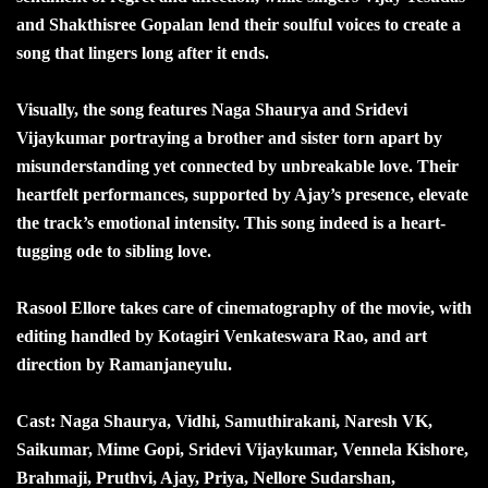
and Shakthisree Gopalan lend their soulful voices to create a
song that lingers long after it ends.
Visually, the song features Naga Shaurya and Sridevi
Vijaykumar portraying a brother and sister torn apart by
misunderstanding yet connected by unbreakable love. Their
heartfelt performances, supported by Ajay’s presence, elevate
the track’s emotional intensity. This song indeed is a heart-
tugging ode to sibling love.
Rasool Ellore takes care of cinematography of the movie, with
editing handled by Kotagiri Venkateswara Rao, and art
direction by Ramanjaneyulu.
Cast: Naga Shaurya, Vidhi, Samuthirakani, Naresh VK,
Saikumar, Mime Gopi, Sridevi Vijaykumar, Vennela Kishore,
Brahmaji, Pruthvi, Ajay, Priya, Nellore Sudarshan,