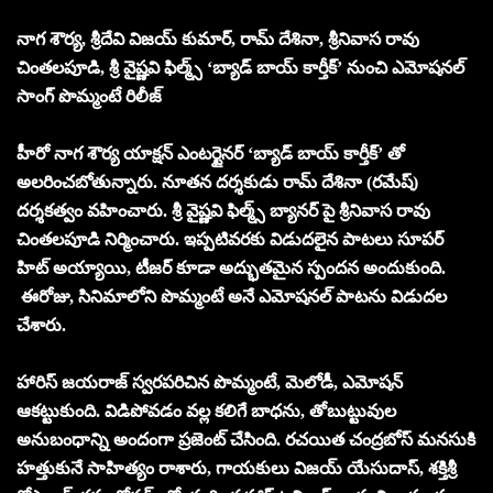
నాగ శౌర్య, శ్రీదేవి విజయ్ కుమార్, రామ్ దేశినా, శ్రీనివాస రావు
చింతలపూడి, శ్రీ వైష్ణవి ఫిల్మ్స్ ‘బ్యాడ్ బాయ్ కార్తీక్’ నుంచి ఎమోషనల్
సాంగ్ పొమ్మంటే రిలీజ్
హీరో నాగ శౌర్య యాక్షన్ ఎంటర్టైనర్ ‘బ్యాడ్ బాయ్ కార్తీక్’ తో
అలరించబోతున్నారు. నూతన దర్శకుడు రామ్ దేశినా (రమేష్)
దర్శకత్వం వహించారు. శ్రీ వైష్ణవి ఫిల్మ్స్ బ్యానర్ పై శ్రీనివాస రావు
చింతలపూడి నిర్మించారు. ఇప్పటివరకు విడుదలైన పాటలు సూపర్
హిట్ అయ్యాయి, టీజర్ కూడా అద్భుతమైన స్పందన అందుకుంది.
ఈరోజు, సినిమాలోని పొమ్మంటే అనే ఎమోషనల్ పాటను విడుదల
చేశారు.
హారిస్ జయరాజ్ స్వరపరిచిన పొమ్మంటే, మెలోడీ, ఎమోషన్
ఆకట్టుకుంది. విడిపోవడం వల్ల కలిగే బాధను, తోబుట్టువుల
అనుబంధాన్ని అందంగా ప్రజెంట్ చేసింది. రచయిత చంద్రబోస్ మనసుకి
హత్తుకునే సాహిత్యం రాశారు, గాయకులు విజయ్ యేసుదాస్, శక్తిశ్రీ