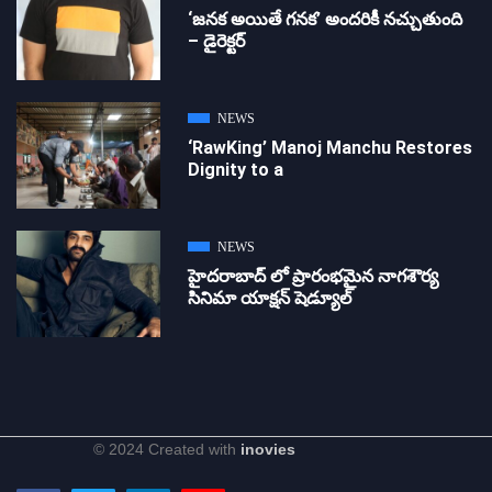
‘జ‌న‌క అయితే గ‌న‌క‌’ అందరికీ నచ్చుతుంది
– డైరెక్ట‌ర్
NEWS
‘RawKing’ Manoj Manchu Restores
Dignity to a
NEWS
హైదరాబాద్ లో ప్రారంభమైన నాగశౌర్య
సినిమా యాక్షన్ షెడ్యూల్
© 2024 Created with
inovies