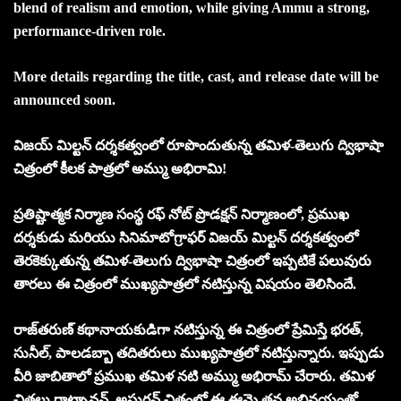
blend of realism and emotion, while giving Ammu a strong,
performance-driven role.
More details regarding the title, cast, and release date will be
announced soon.
విజయ్ మిల్టన్ దర్శకత్వంలో రూపొందుతున్న తమిళ-తెలుగు ద్విభాషా
చిత్రంలో కీలక పాత్రలో అమ్ము అభిరామి!
ప్రతిష్టాత్మక నిర్మాణ సంస్థ రఫ్ నోట్ ప్రొడక్షన్ నిర్మాణంలో, ప్రముఖ
దర్శకుడు మరియు సినిమాటోగ్రాఫర్ విజయ్ మిల్టన్ దర్శకత్వంలో
తెరకెక్కుతున్న తమిళ-తెలుగు ద్విభాషా చిత్రంలో ఇప్పటికే పలువురు
తారలు ఈ చిత్రంలో ముఖ్యపాత్రలో నటిస్తున్న విషయం తెలిసిందే.
రాజ్‌తరుణ్‌ కథానాయకుడిగా నటిస్తున్న ఈ చిత్రంలో ప్రేమిస్తే భరత్‌,
సునీల్‌, పాలడబ్బా తదితరులు ముఖ్యపాత్రలో నటిస్తున్నారు. ఇప్పుడు
వీరి జాబితాలో ప్రముఖ తమిళ నటి అమ్ము అభిరామ్‌ చేరారు. తమిళ
చిత్రలు రాట్సానన్‌, అసురన్‌ చిత్రంలో ఈ ఈమె తన అభినయంతో