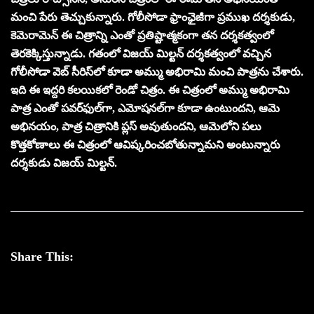
మంచి పేరు తెచ్చుకున్నారు. గోలీసోడా ఫ్రాంఛైజీగా ప్రముఖ దర్శకుడు,
కెమెరామెన్‌ ఈ చిత్రాన్ని ఎంతో ప్రతిష్టాత్మకంగా తన దర్శకత్వంలో
తెరకెక్కిస్తున్నాడు. గతంలో విజయ్‌ మిల్టన్‌ దర్శకత్వంలో వచ్చిన
గోలీసోడా వెబ్‌ సీరిస్‌లో కూడా అమ్ము అభిరామి మంచి పాత్రను చేశారు.
ఇది ఈ ఇద్దరి కలయికలో రెండో చిత్రం. ఈ చిత్రంలో అమ్ము అభిరామి
పాత్ర ఎంతో పవర్‌ఫుల్‌గా, ఎమోషనల్‌గా కూడా ఉంటుందని, ఆమె
అభినయం, పాత్ర చిత్రానికి ప్లస్‌ అవుతుందని, ఆమెలోని పలు
కొత్తకోణాలు ఈ చిత్రంలో ఆవిష్కరించబోతున్నామని అంటున్నారు
దర్శకుడు విజయ్‌ మిల్టన్‌.
Share This: