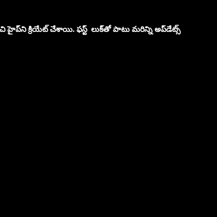
ి హైప్‌ని క్రియేట్ చేశాయి. ఫస్ట్ లుక్‌తో పాటు మరిన్ని అప్‌డేట్స్