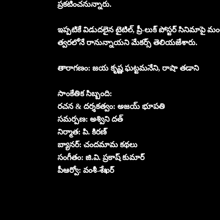
ప్రకటించనున్నారు.
ఇప్పటికే విడుదలైన టైటిల్, ప్రీ-లుక్ పోస్టర్ సినిమాపై మంచ
త్వరలోనే రానున్నాయని మేకర్స్ తెలియజేశారు.
తారాగణం: జయ కృష్ణ ఘట్టమనేని, రాషా తడాని
సాంకేతిక సిబ్బంది:
రచన & దర్శకత్వం: అజయ్ భూపతి
సమర్పణ: అశ్విని దత్
నిర్మాత: పి. కిరణ్
బ్యానర్: చందమామ కథలు
సంగీతం: జి.వి. ప్రకాష్ కుమార్
పీఆర్వో: వంశీ-శేఖర్