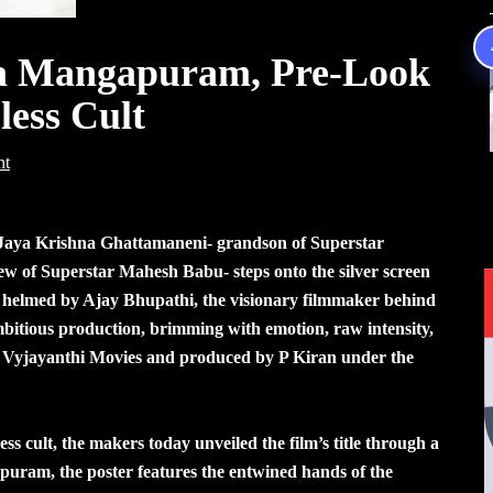
sa Mangapuram, Pre-Look
less Cult
nt
 Jaya Krishna Ghattamaneni- grandson of Superstar
w of Superstar Mahesh Babu- steps onto the silver screen
s helmed by Ajay Bhupathi, the visionary filmmaker behind
itious production, brimming with emotion, raw intensity,
of Vyjayanthi Movies and produced by P Kiran under the
ss cult, the makers today unveiled the film’s title through a
puram, the poster features the entwined hands of the