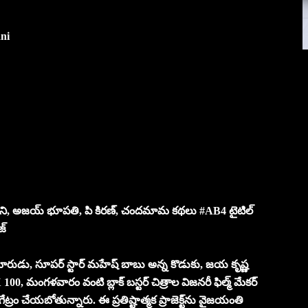
ni
 తడాని, అజయ్ భూపతి, పి కిరణ్, చందమామ కథలు #AB4 టైటిల్
జ్
ారుడు, సూపర్ స్టార్ మహేష్ బాబు అన్న కొడుకు, జయ కృష్ణ
00, మంగళవారం వంటి బ్లాక్ బస్టర్ చిత్రాల విజనరీ ఫిల్మ్ మేకర్
 చేయబోతున్నారు. ఈ ప్రతిష్టాత్మక ప్రాజెక్ట్‌ను వైజయంతి