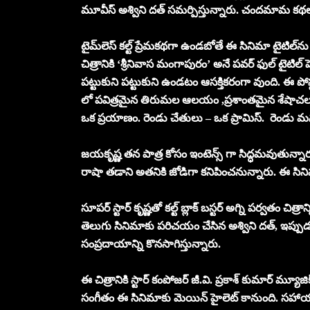
మూవీస్‌ అశ్విని దత్ సమర్పిస్తున్నారు. చందమామ కథలు బ్య
టైమ్‌లెస్ కల్ట్‌ ప్రేమకథగా ఉండబోతే ఈ సినిమా టైటిల్‌ను
చిత్రానికి ‘శ్రీనివాస మంగాపురం’ అనే పవర్ ఫుల్ టైటిల్ 
పట్టుకుని పట్టుకుని ఉండటం ఆసక్తికరంగా వుంది. ఈ పోస్టర్ 
లో పవిత్రమైన తిరుమల ఆలయం ,ప్రశాంతమైన శేషాచలం కొండ
ఒక ప్రయాణం. రెండు చేతులు – ఒక ప్రామిస్. రెండు మనసు
జయకృష్ణ తన పాత్ర కోసం ఇంటెన్స్ గా సిద్ధమవుతున్నారు,
రాషా తడాని అతనికి జోడిగా కనిపించనున్నారు. ఈ సిన
సూపర్ స్టార్ కృష్ణతో కల్ట్ బ్లాక్ బస్టర్ అగ్ని పర్వతం చ
తెలుగు సినిమాకు పరిచయం చేసిన అశ్విని దత్, ఇప్ప
సంప్రదాయాన్ని కొనసాగిస్తున్నారు.
ఈ చిత్రానికి స్టార్ కంపోజర్ జీ.వి. ప్రకాశ్ కుమార్ మ్య
సంగీతం ఈ సినిమాకు మెయిన్ హైలెట్ కానుంది. సహాయ 