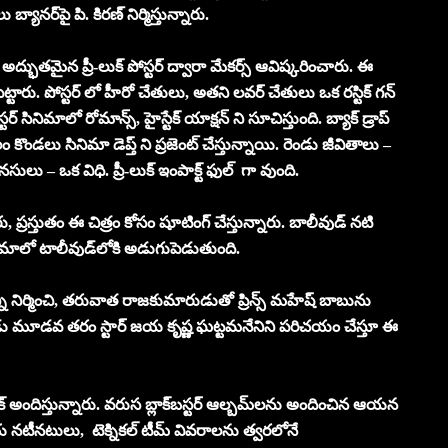
ానర్‌పై పి. కిరణ్ నిర్మిస్తున్నారు.
 అద్భుతమైన ప్రీ-లుక్ పోస్టర్ ద్వారా మేకర్స్ ఆవిష్కరించారు. ఈ
పెట్టారు. పోస్టర్ లో హీరో చేతులు, అతని లవర్ చేతులు ఒక రస్టిక్ గన్
సినిమాలో రోమాన్స్, హైస్టేక్ యాక్షన్ ని సూచిస్తుంది. బ్యాక్ డ్రాప్
లు సినిమా డెప్త్ ని ప్రజెంట్ చేస్తున్నాయి. రెండు జీవితాలు –
లు – ఒక విధి. ప్రీ-లుక్ ఇంపాక్ట్ ఫుల్ గా వుంది.
 ప్రస్తుతం ఈ చిత్రం కోసం షూటింగ్ చేస్తున్నారు. బాలీవుడ్ నటి
ిమాలో టాలీవుడ్‌లోకి అడుగుపెడుతుంది.
ిత్రాన్ని నిర్మించి, తరువాత రాజకుమారుడుతో ప్రిన్స్ మహేష్ బాబును
ుడు మూడవ తరం స్టార్ జయ కృష్ణ ఘట్టమనేనిని పరిచయం చేస్తూ ఈ
ూజిక్ అందిస్తున్నారు. వరుస బ్లాక్‌బస్టర్ ఆల్బమ్‌లను అందించిన ఆయన
నటీనటులు, టెక్నికల్ టీమ్ వివరాలను త్వరలోనే