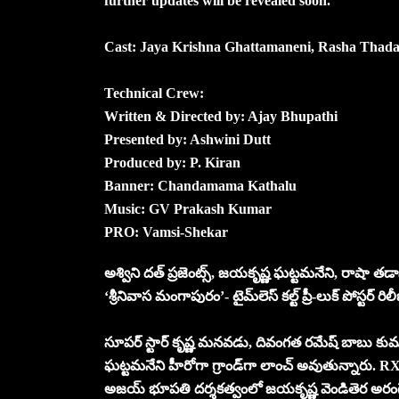
further updates will be revealed soon.
Cast: Jaya Krishna Ghattamaneni, Rasha Thada
Technical Crew:
Written & Directed by: Ajay Bhupathi
Presented by: Ashwini Dutt
Produced by: P. Kiran
Banner: Chandamama Kathalu
Music: GV Prakash Kumar
PRO: Vamsi-Shekar
అశ్విని దత్ ప్రజెంట్స్, జయకృష్ణ ఘట్టమనేని, రాషా
‘శ్రీనివాస మంగాపురం’- టైమ్‌లెస్ కల్ట్‌ ప్రీ-లుక్ పోస్టర్ రిలీ
సూపర్ స్టార్ కృష్ణ మనవడు, దివంగత రమేష్ బాబు కుమ
ఘట్టమనేని హీరోగా గ్రాండ్‌గా లాంచ్ అవుతున్నారు. RX 1
అజయ్ భూపతి దర్శకత్వంలో జయకృష్ణ వెండితెర అరంగేట్రం