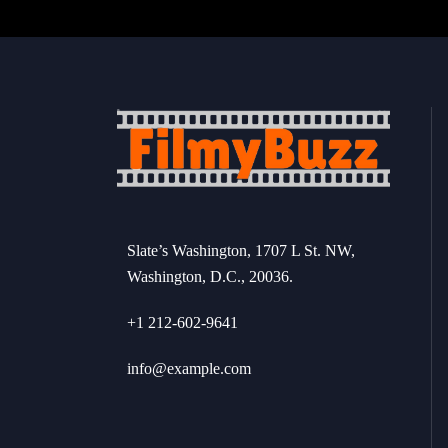
Slate’s Washington, 1707 L St. NW,
Washington, D.C., 20036.
+1 212-602-9641
info@example.com