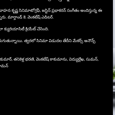
మోహన కృష్ణ సినిమాటోగ్రఫీ, జస్టిన్ ప్రభాకరన్ సంగీతం అందిస్తున్న ఈ
న్నారు. మార్తాండ్ కె. వెంకటేష్ ఎడిటర్.
లా క్యురియాసిటీ క్రియేట్ చేసింది.
జరుగుతున్నాయి. త్వరలో సినిమా విడుదల తేదీని మేకర్స్ అనౌన్స్
ుమార్, తనికెళ్ల భరణి, వెంకటేష్ కాకుమాను, విద్యుల్లేఖ, సుమన్,
 రామన్