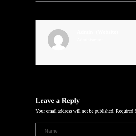
Admin
(Website)
Administrator
Leave a Reply
Your email address will not be published.
Required f