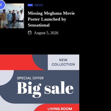
NEWS
Missing Meghana Movie
Poster Launched by
Sensational
August 5, 2026