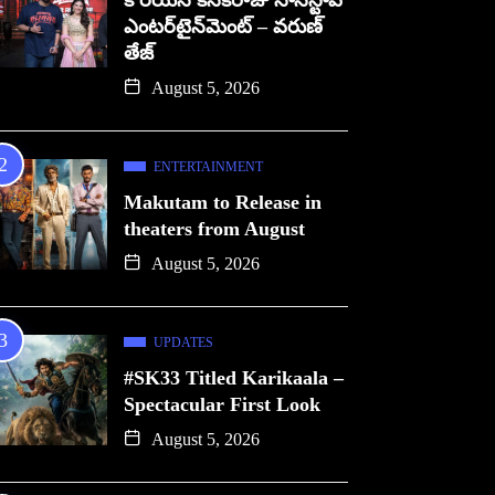
కొరియన్ కనకరాజు నాన్‌స్టాప్
ఎంటర్‌టైన్‌మెంట్ – వరుణ్
తేజ్
August 5, 2026
ENTERTAINMENT
Makutam to Release in
theaters from August
August 5, 2026
UPDATES
#SK33 Titled Karikaala –
Spectacular First Look
August 5, 2026