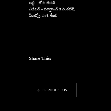
ఆర్ట్ – తోట తరణి
ఎడిటర్ – మార్తాండ్ కె వెంకటేష్
పీఆర్వో: వంశీ-శేఖర్
Share This:
PREVIOUS POST