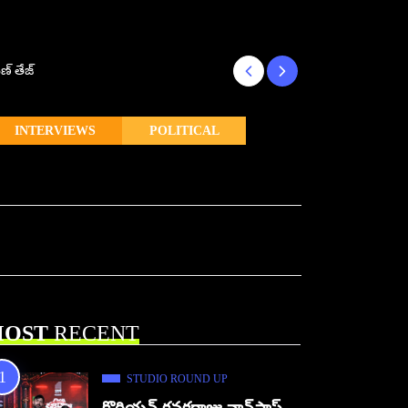
ణ్ తేజ్
Makutam to Relea
INTERVIEWS
POLITICAL
OST
RECENT
STUDIO ROUND UP