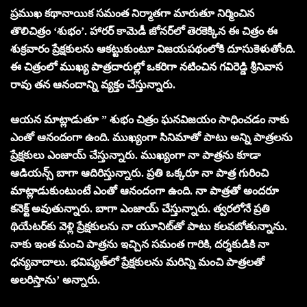
ప్రముఖ కథానాయిక సమంత నిర్మాతగా మారుతూ నిర్మించిన
తొలిచిత్రం ‘శుభం’. హారర్‌ కామెడీ జోనర్‌లో తెరకెక్కిన ఈ చిత్రం ఈ
శుక్రవారం ప్రేక్షకులను ఆకట్టుకుంటూ విజయపథంలోకి దూసుకెళుతోంది.
ఈ చిత్రంలో ముఖ్య పాత్రదారుల్లో ఒకరిగా నటించిన గవిరెడ్డి శ్రీనివాస
రావు తన ఆనందాన్ని వ్యక్తం చేస్తున్నారు.
ఆయన మాట్లాడుతూ ” శుభం చిత్రం ఘనవిజయం సాధించడం నాకు
ఎంతో ఆనందంగా ఉంది. ముఖ్యంగా సినిమాతో పాటు అన్ని పాత్రలను
ప్రేక్షకులు ఎంజాయ్‌ చేస్తున్నారు. ముఖ్యంగా నా పాత్రను కూడా
ఆడియన్స్‌ బాగా ఆదిరిస్తున్నారు. ప్రతి ఒక్కరూ నా పాత్ర గురించి
మాట్లాడుకుంటుంటే ఎంతో ఆనందంగా ఉంది. నా పాత్రతో అందరూ
కనెక్ట్‌ అవుతున్నారు.
బాగా ఎంజాయ్‌ చేస్తున్నారు. త్వరలోనే ప్రతి
థియేటర్‌కు వెళ్లి ప్రేక్షకులను నా యూనిట్‌తో పాటు కలవబోతున్నాను.
నాకు ఇంత మంచి పాత్రను ఇచ్చిన సమంత గారికి, దర్శకుడికి నా
ధన్యవాదాలు. భవిష్యత్‌లో ప్రేక్షకులను మరిన్ని మంచి పాత్రలతో
అలరిస్తాను’ అన్నారు.