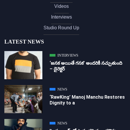
Videos
Interviews
Studio Round Up
LATEST NEWS
INTERVIEWS
‘జ‌న‌క అయితే గ‌న‌క‌’ అందరికీ నచ్చుతుంది
– డైరెక్ట‌ర్
NEWS
‘RawKing’ Manoj Manchu Restores
Dignity to a
NEWS