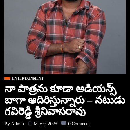
ENTERTAINMENT
నా పాత్రను కూడా ఆడియన్స్‌
బాగా ఆదిరిస్తున్నారు – నటుడు
గవిరెడ్డి శ్రీనివాసరావు
By
Admin
May 9, 2025
0 Comment