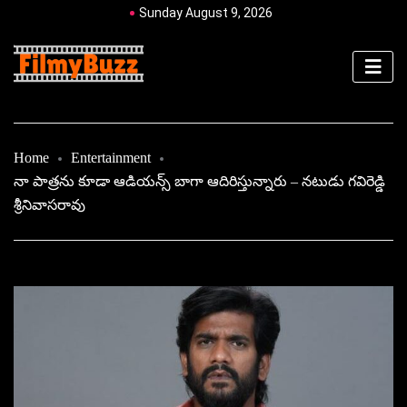
Sunday August 9, 2026
Home
Entertainment
నా పాత్రను కూడా ఆడియన్స్‌ బాగా ఆదిరిస్తున్నారు – నటుడు గవిరెడ్డి
శ్రీనివాసరావు