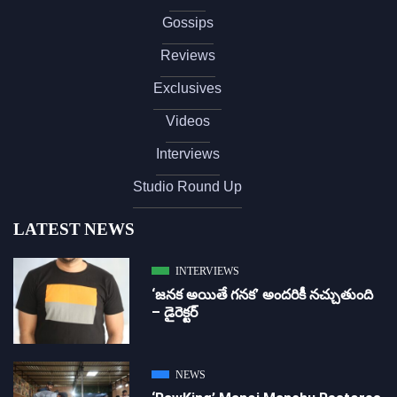
Gossips
Reviews
Exclusives
Videos
Interviews
Studio Round Up
LATEST NEWS
INTERVIEWS
‘జ‌న‌క అయితే గ‌న‌క‌’ అందరికీ నచ్చుతుంది
– డైరెక్ట‌ర్
NEWS