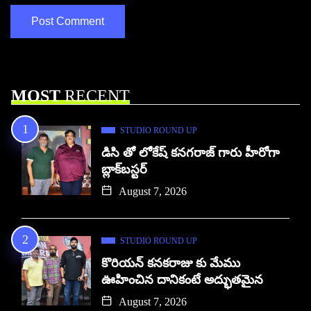
MOST
RECENT
STUDIO ROUND UP
డిసి తో లోకేష్ కనగరాజ్ గారు హీరోగా
బ్లాక్‌బస్టర్
August 7, 2026
STUDIO ROUND UP
కొరియన్ కనకరాజు కు మేము
ఊహించిన దానికంటే అద్భుతమైన
August 7, 2026