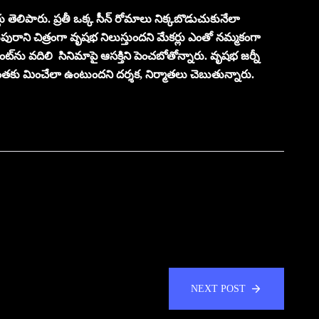
లు తెలిపారు. ప్రతీ ఒక్క సీన్ రోమాలు నిక్కబొడుచుకునేలా
పురాని చిత్రంగా వృషభ నిలుస్తుందని మేకర్లు ఎంతో నమ్మకంగా
్‌ను వదిలి సినిమాపై ఆసక్తిని పెంచబోతోన్నారు. వృషభ జర్నీ
అంతకు మించేలా ఉంటుందని దర్శక, నిర్మాతలు చెబుతున్నారు.
NEXT POST