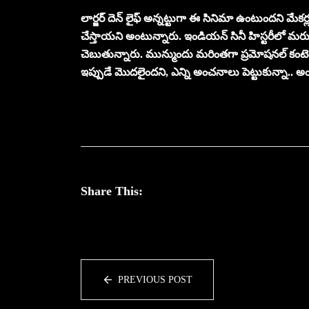
లార్జర్ దెన్ లైఫ్ అన్నట్టుగా ఈ సినిమా ఉంటుందని మేకర్
చేస్తాయని అంటున్నారు. ఇండియన్ సినీ హిస్టరీలో మరు
చెబుతున్నారు. మున్ముందు మరింతగా ప్రమోషనల్ కంటెంట
ఇప్పుడే మొదలైందని, ఎన్ని అంచనాలు పెట్టుకున్నా.. 
Share This:
PREVIOUS POST