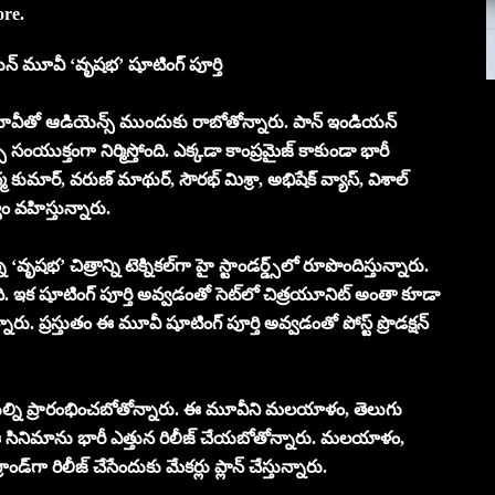
ore.
డియన్ మూవీ ‘వృషభ’ షూటింగ్ పూర్తి
ెట్ మూవీతో ఆడియెన్స్ ముందుకు రాబోతోన్నారు. పాన్ ఇండియన్
్స్ సంయుక్తంగా నిర్మిస్తోంది. ఎక్కడా కాంప్రమైజ్ కాకుండా భారీ
 కుమార్, వరుణ్ మాథుర్, సౌరభ్ మిశ్రా, అభిషేక్ వ్యాస్, విశాల్
్వం వహిస్తున్నారు.
భ’ చిత్రాన్ని టెక్నికల్‌గా హై స్టాండర్డ్స్‌లో రూపొందిస్తున్నారు.
. ఇక షూటింగ్ పూర్తి అవ్వడంతో సెట్‌లో చిత్రయూనిట్ అంతా కూడా
ు. ప్రస్తుతం ఈ మూవీ షూటింగ్ పూర్తి అవ్వడంతో పోస్ట్ ప్రొడక్షన్
ి పనుల్ని ప్రారంభించబోతోన్నారు. ఈ మూవీని మలయాళం, తెలుగు
 ఈ సినిమాను భారీ ఎత్తున రిలీజ్ చేయబోతోన్నారు. మలయాళం,
‌గా రిలీజ్ చేసేందుకు మేకర్లు ప్లాన్ చేస్తున్నారు.