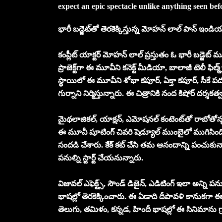
expect an epic spectacle unlike anything seen bef
భారీ బడ్జెట్‌తో తెరకెక్కిస్తున్న మోహన్ లాల్ పాన్ ఇం
కంప్లీట్ యాక్టర్ మోహన్ లాల్ ప్రస్తుతం ఓ భారీ బడ్జ
ప్రాజెక్ట్‌గా ఈ మూవీని కనెక్ట్ మీడియా, బాలాజీ టెలీ ఫిల్మ
స్థాయిలో ఈ మూవీని శోభా కపూర్, ఏక్తా కపూర్, సీకే పద్మ
గుర్నాని నిర్మిస్తున్నారు. ఈ చిత్రానికి నంద కిషోర్ దర్శకత
మైథలాజికల్, యాక్షన్, ఎమోషనల్ కంటెంట్‌తో రాబోతోన్న ‘వృష
ఈ మూవీ షూటింగ్ చివరి షెడ్యూల్ ముంబైలో ముగిసింది
సందడి చేశారు. కేక్ కట్ చేసి తమ ఆనందాన్ని పంచుకున్నార
పనుల్ని స్టార్ట్ చేయనున్నారు.
విజువల్ ఎఫెక్ట్స్, సౌండ్ డిజైన్, ఎడిటింగ్ ఇలా అన్న
భాషల్లో తెరకెక్కించారు. ఈ ఏడాది దీపావళి కానుకగా
తెలుగు, తమిళం, కన్నడ, హిందీ భాషల్లో ఈ సినిమాను గ్రాండ్