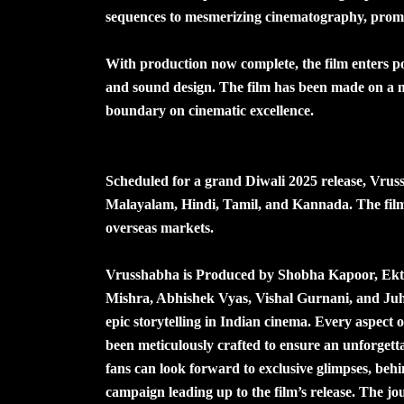
sequences to mesmerizing cinematography, promis
With production now complete, the film enters pos
and sound design. The film has been made on a 
boundary on cinematic excellence.
Scheduled for a grand Diwali 2025 release, Vruss
Malayalam, Hindi, Tamil, and Kannada. The film is
overseas markets.
Vrusshabha is Produced by Shobha Kapoor, E
Mishra, Abhishek Vyas, Vishal Gurnani, and Juhi 
epic storytelling in Indian cinema. Every aspect of 
been meticulously crafted to ensure an unforgett
fans can look forward to exclusive glimpses, behi
campaign leading up to the film’s release. The j